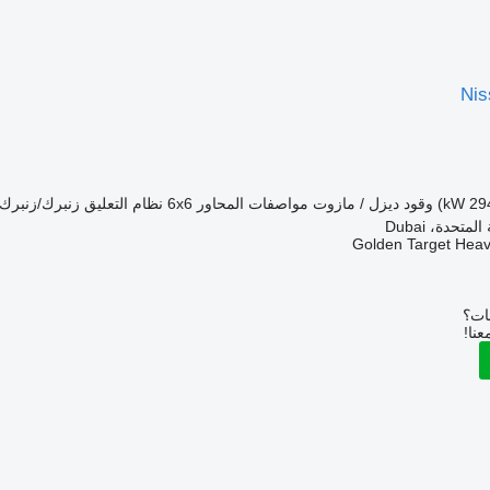
Ni
وقود
ديزل / مازوت
مواصفات المحاور
6x6
نظام التعليق
زنبرك/زنبرك
متحدة، Dubai
Golden Target Hea
بات؟
عنا!