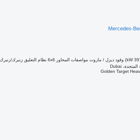
Mercedes-Ben
وقود
ديزل / مازوت
مواصفات المحاور
6x6
نظام التعليق
زنبرك/زنبرك
متحدة، Dubai
Golden Target Hea