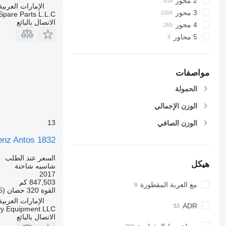
2 محور
الإمارات العربية المتح
3 محور
Spare Parts L.L.C
الاتصال بالبائع
4 محور
5 محاور
مواصفات
الحمولة
الوزن الإجمالي
13
الوزن الصافي
nz Antos 1832
السعر عند الطلب
هيكل
شاسيه شاحنة
2017
847,503 كم
مع العربة المقطورة
القوة
320 حصان (235 kW)
الإمارات العربية ال
ADR
vy Equipment LLC
الاتصال بالبائع