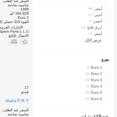
السعر عند الطلب
شاسيه شاحنة
أبيض
1999
165,828 كم
أحمر
Euro 2
أخضر
القوة
310 حصان (228 kW)
الإمارات العربية المتح
أزرق فاتح
Spare Parts L.L.C
أصفر
الاتصال بالبائع
عرض الكل
يورو
Euro 1
Euro 2
Euro 3
Euro 4
17
فيديو
Euro 5
Euro 6
Isuzu F R Y
السعر عند الطلب
شاسيه شاحنة
عدد الكيلومترات