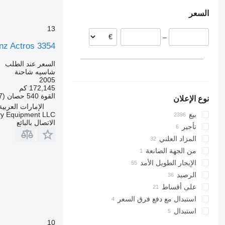
بيرو
تركيا
المجر
السعر
بلجيكا
الأرجنتين
أوزبكستان
ليتوانيا
كولومبيا
سنغافورة
13
–
إيطاليا
تشيلي
z Actros 3354
البرتغال
عرض الكل
السعر عند الطلب
شاسيه شاحنة
2005
172,145 كم
القوة
540 حصان (397 kW)
نوع الإعلان
الإمارات العربية ال
vy Equipment LLC
بيع
الاتصال بالبائع
تأجير
المزاد العلني
من الجهة الصانعة
الإيجار الطويل الأمد
الرصيد
على أقساط
استبدال مع دفع فرق السعر
استبدال
10