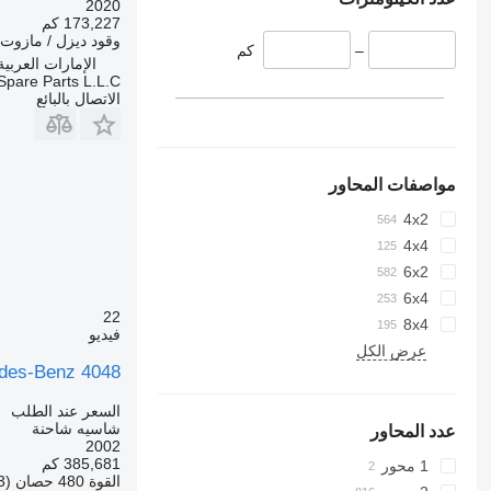
2020
173,227 كم
وقود
ديزل / مازوت
–
كم
الإمارات العربية المتح
Spare Parts L.L.C
الاتصال بالبائع
مواصفات المحاور
4x2
4x4
6x2
6x4
22
8x4
فيديو
عرض الكل
des-Benz 4048
السعر عند الطلب
شاسيه شاحنة
عدد المحاور
2002
385,681 كم
1 محور
القوة
480 حصان (353 kW)