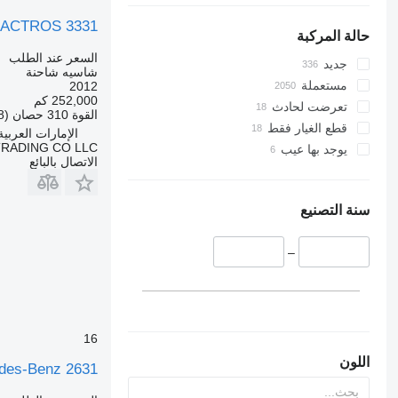
 ACTROS 3331
حالة المركبة
السعر عند الطلب
جديد
شاسيه شاحنة
مستعملة
2012
252,000 كم
تعرضت لحادث
القوة
310 حصان (228 kW)
قطع الغيار فقط
الإمارات العربية
TRADING CO LLC
يوجد بها عيب
الاتصال بالبائع
سنة التصنيع
–
16
اللون
des-Benz 2631