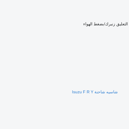
التعليق
زنبرك/بضغط الهواء
شاسيه شاحنة Isuzu F R Y