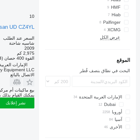
Premium
Unimog
HMF
T-series
Vario
Hiab
10
Zetros
Palfinger
ssan UD CZ4YL
XCMG
عرض الكل
السعر عند الطلب
شاسيه شاحنة
2009
2,975 كم
القوة
400 حصان (294 kW)
الموقع
الإمارات العربية ال
vy Equipment LLC
البحث في نطاق بنصف قُطر
الاتصال بالبائع
بيع ماكينات أم مرك
يمكنك القيام بذلك م
الإمارات العربية المتحدة
نشر إعلانك
Dubai
أوروبا
آسيا
ألمانيا
الأخرى
هولندا
الصين
بولندا
اليابان
أوكرانيا