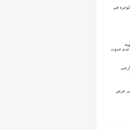
صة للطرق الساحلية الوعرة في
ية.
تبارات الضغط لضمان عدم حدوث
(2076 6220 173 86+) للحصول فوراً على عرض