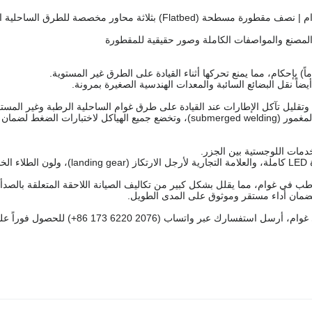
مقطورة جديدة كلياً لنقل حاويات الشحن (مقاس 20 قدماً) للبيع في غوام | نصف مقطورة مسطحة (Flatbed) بثلاثة محاور مخص
أيضاً نقل البضائع السائبة والمعدات الهندسية الصغيرة بمرونة.
وتقليل تآكل الإطارات عند القيادة على طرق غوام الساحلية الرطبة وغير المستو
· العارضة الرئيسية المتكاملة والسميكة مُصنعة بتقنية اللحام القوسي المغمور (submerged welding)، وتخضع جميع الهياكل لاخ
خدمات اللوجستية بين الجزر.
ي.
طب في غوام، مما يقلل بشكل كبير من تكاليف الصيانة اللاحقة المتعلقة بالصدأ.
ضمان أداء مستقر وموثوق على المدى الطويل.
إذا كنت تبحث عن مقطورة موثوقة لنقل حاويات الشحن (20 قدماً) في غوام، أرسل استفسارك عبر واتساب 