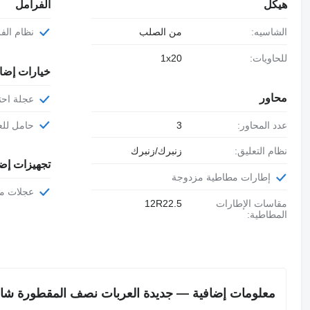
هيكل
الفرامل
الشاسيه:
من الصلب
نظام الفرا
للحاويات:
1x20
خيارات إضا
محاور
عجلة احت
عدد المحاور:
3
حامل للع
نظام التعليق:
زنبرك/زنبرك
تجهيزات إض
إطارات مطاطية مزدوجة
عجلات م
مقاسات الإطارات
12R22.5
المطاطية:
معلومات إضافية — جديدة العربات نصف المقطورة شاحنة نق