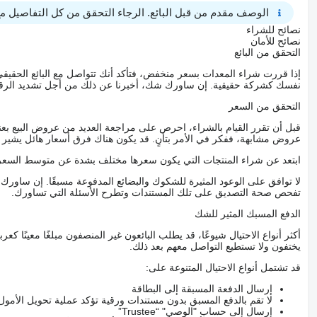
الوصف مقدم من قبل البائع. الرجاء التحقق من كل التفاصيل مع 
نصائح للشراء
نصائح للأمان
التحقق من البائع
إذا قررت شراء المعدات بسعر منخفض، فتأكد أنك تتواصل مع البائع الحق
نفسك كشركة حقيقية. إن ساورك شك، أخبرنا عن ذلك من أجل تشديد الرقاب
التحقق من السعر
قبل أن تقرر القيام بالشراء، احرص على مراجعة العديد من عروض البيع بعن
عروض مشابهة، ففكر في الأمر بتأنٍ. قد يكون هناك فرق أسعار هائل يشير إلى
ابتعد عن شراء المنتجات التي يكون سعرها مختلف بشدة عن متوسط السعر
لا توافق على الوعود المثيرة للشكوك والبضائع المدفوعة مسبقًا. إن ساو
تفحص صحة التصديق على تلك المستندات وتطرح الأسئلة التي تساورك.
الدفع المسبك المثير للشك
أكثر أنواع الاحتيال شيوعًا، قد يطلب البائعون غير المنصفون مبلغًا معينًا 
يختفون ولا تستطيع التواصل معهم بعد ذلك.
قد تشتمل أنواع الاحتيال المتنوعة على:
إرسال الدفعة المسبقة إلى البطاقة
لا تقم بالدفع المسبق بدون مستندات ورقية تؤكد عملية تحويل الأمول
إرسال إلى حساب "الوصي" “Trustee”