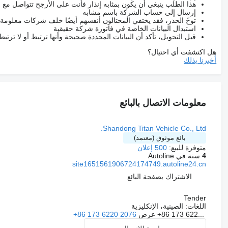
هذا الطلب ينبغي أن يكون بمثابه إنذار فأنت على الأرجح تتواصل م
إرسال إلى حساب الشركة باسم مشابه
توخّ الحذر، فقد يختفي المحتالون أنفسهم أيضًا خلف شركات معلومة
استبدال البيانات الخاصة في فاتورة شركة حقيقية
قبل التحويل، تأكد أن البيانات المحددة صحيحة وأنها ترتبط أو لا ترتب
هل اكتشفت أي احتيال؟
أخبرنا بذلك
معلومات الاتصال بالبائع
Shandong Titan Vehicle Co., Ltd.
بائع موثوق (معتمد)
متوفرة للبيع:
500 إعلان
4
سنة في Autoline
site1651561906724174749.autoline24.cn
الاشتراك بصفحة البائع
Tender
اللغات:
الصينية، الإنكليزية
+86 173 622...
عرض
+86 173 6220 2076