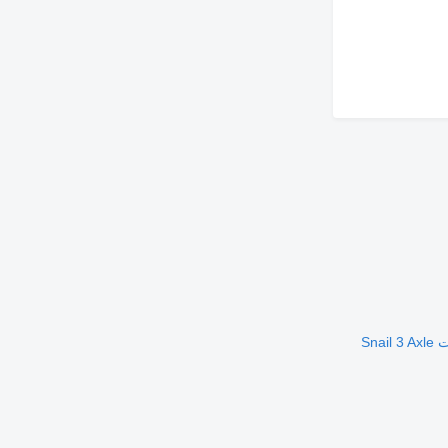
جديدة العربات نصف المقطورة شاحنة نقل الحاويات Snail 3 Axle