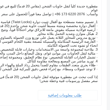
غوام
واتساب: 2076 6220 173 86+ | تواصل معنا فوراً للحصول على سعر المصنع والمواصفات الكاملة وصور حقيقية للمقطورة
1. تصميم منصة مسطحة مع أقفال تثبيت دوارة (Twist Locks) قياسية
· أقفال دوارة مخصصة ومثبتة مسبقاً لتثبيت حاوية شحن واحدة (20 قدماً) بإحكام، مما يمنع تحركها أثناء القيادة على الطرق غير المستوية.
· أرضية فولاذية سميكة بنقوش مانعة للانزلاق توفر احتكاكاً قوياً، وتتيح 
2. هيكل متوازن وشديد التحمل بثلاثة محاور
· توزيع مدروس للمحاور الثلاثة يعمل على توزيع وزن الحمولة بالتساوي 
انحناء أو تشوه تحت الحمولة الكاملة.
3. ملاءمة لمجموعة واسعة من الاستخدامات وخيارات قابلة للتخصيص
· مثالية لنقل الحاويات من موانئ غوام، ونقل البضائع داخل المدن، وال
· تشمل الخيارات القابلة للتخصيص: نوع نظام التعليق، ومجموعة إضاءة LED كاملة، والعلامة التجارية لأرجل الارتكاز (landing gear)، ولون الطلاء الخارج
4. توريد مباشر من المصنع ومعالجة مقاومة للتآكل
· طلاء بحري متعدد الطبقات مقاوم للصدأ يتحمل رذاذ الملح والهواء الر
· لا توجد عمولات وسطاء، مع إجراء فحص دقيق للمركبة قبل الشحن ل
سعر مفصل ورسومات فنية وخطة شحن!
طلب معلومات إضافية