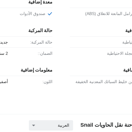
معدة إضافية
مل المانعة للانغلاق (ABS)
صندوق الأدوات
فية
حالة المركبة
ياطية
حالة المركبة:
جديد
جلة الاحتياطية
الضمان::
2 سنة
افية
معلومات إضافية
ن خليط السبائك المعدنية الخفيفة
اللون:
أصفر
ل الحاويات Snail
العربية