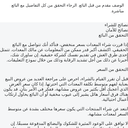
الوصف مقدم من قبل البائع. الرجاء التحقق من كل التفاصيل مع البائع
مباشرة.
نصائح للشراء
نصائح للأمان
التحقق من البائع
إذا قررت شراء المعدات بسعر منخفض، فتأكد أنك تتواصل مع البائع
الحقيقي. اكتشف أكبر قدر ممكن من المعلومات عن مالك المعدات. تتمثل
إحدى طرق الغش في تقديم نفسك كشركة حقيقية. إن ساورك شك،
أخبرنا عن ذلك من أجل تشديد الرقابة وذلك من خلال نموذج التعليقات.
التحقق من السعر
قبل أن تقرر القيام بالشراء، احرص على مراجعة العديد من عروض البيع
بعناية لفهم متوسط تكلفة المعدات التي اخترتها. إذا كان سعر العرض
الذي أعجبك أقل بكثير من عروض مشابهة، ففكر في الأمر بتأنٍ. قد يكون
هناك فرق أسعار هائل يشير إلى عيوب مخفية أو أن البائع يحاول ارتكاب
أعمال احتيالية.
ابتعد عن شراء المنتجات التي يكون سعرها مختلف بشدة عن متوسط
السعر لمعدات مشابهة.
لا توافق على الوعود المثيرة للشكوك والبضائع المدفوعة مسبقًا. إن