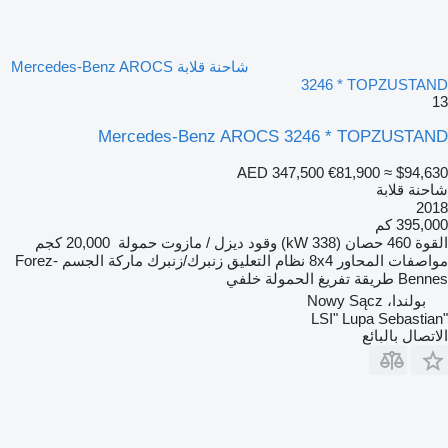
شاحنة قلابة Mercedes-Benz AROCS
3246 * TOPZUSTAND
13
Mercedes-Benz AROCS 3246 * TOPZUSTAND
AED 347,500
€81,900
≈ $94,630
شاحنة قلابة
2018
395,000 كم
القوة
460 حصان (338 kW)
وقود
ديزل / مازوت
حمولة
20,000 كجم
مواصفات المحاور
8x4
نظام التعليق
زنبرك/زنبرك
ماركة الجسم
Forez-
Bennes
طريقة تفريغ الحمولة
خلفي
بولندا، Nowy Sącz
"LSI" Lupa Sebastian
الاتصال بالبائع