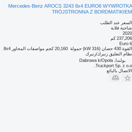
Mercedes-Benz AROCS 3243 8x4 EURO6 WYWROTKA
TRÓJSTRONNA Z BORDMATIKIEM
السعر عند الطلب
شاحنة قلابة
2020
237,206 كم
Euro 6
القوة
430 حصان (316 kW)
حمولة
20,160 كجم
مواصفات المحاور
8x4
نظام التعليق
زنبرك/زنبرك
بولندا، Dabrowa k/Opola
Truckport Sp. z o.o.
الاتصال بالبائع