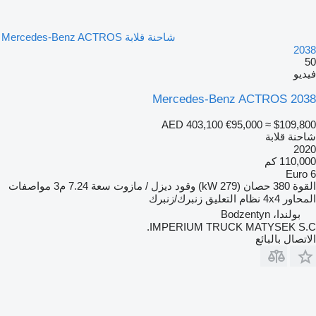
شاحنة قلابة Mercedes-Benz ACTROS
2038
50
فيديو
Mercedes-Benz ACTROS 2038
AED 403,100
€95,000
≈ $109,800
شاحنة قلابة
2020
110,000 كم
Euro 6
القوة
380 حصان (279 kW)
وقود
ديزل / مازوت
سعة
7.24 م3
مواصفات
المحاور
4x4
نظام التعليق
زنبرك/زنبرك
بولندا، Bodzentyn
IMPERIUM TRUCK MATYSEK S.C.
الاتصال بالبائع