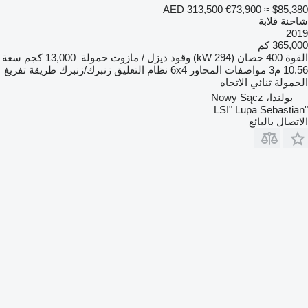
AED 313,500
€73,900
≈ $85,380
شاحنة قلابة
2019
365,000 كم
القوة
400 حصان (294 kW)
وقود
ديزل / مازوت
حمولة
13,000 كجم
سعة
10.56 م3
مواصفات المحاور
6x4
نظام التعليق
زنبرك/زنبرك
طريقة تفريغ
الحمولة
ثنائي الاتجاه
بولندا، Nowy Sącz
"LSI" Lupa Sebastian
الاتصال بالبائع