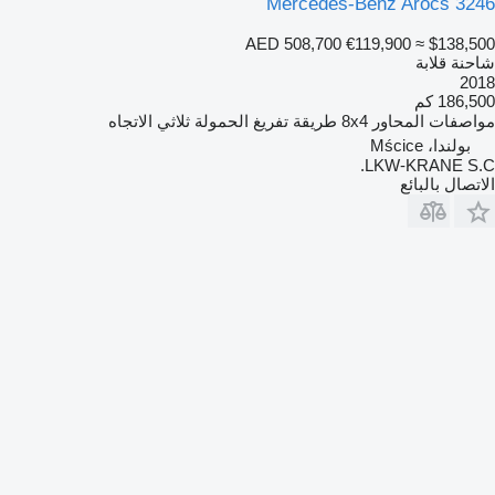
Mercedes-Benz Arocs 3246
AED 508,700
€119,900
≈ $138,500
شاحنة قلابة
2018
186,500 كم
مواصفات المحاور
8x4
طريقة تفريغ الحمولة
ثلاثي الاتجاه
بولندا، Mścice
LKW-KRANE S.C.
الاتصال بالبائع