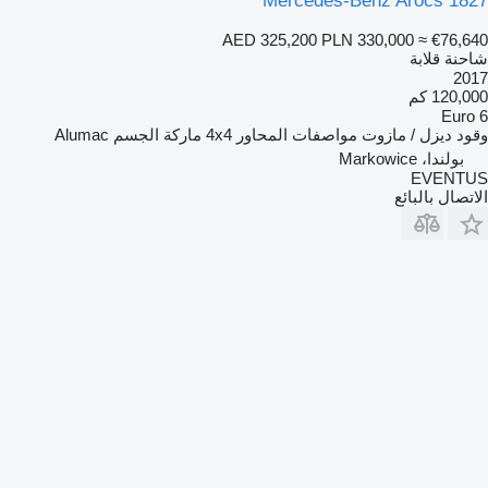
Mercedes-Benz Arocs 1827
AED 325,200
PLN 330,000
≈ €76,640
شاحنة قلابة
2017
120,000 كم
Euro 6
وقود
ديزل / مازوت
مواصفات المحاور
4x4
ماركة الجسم
Alumac
بولندا، Markowice
EVENTUS
الاتصال بالبائع