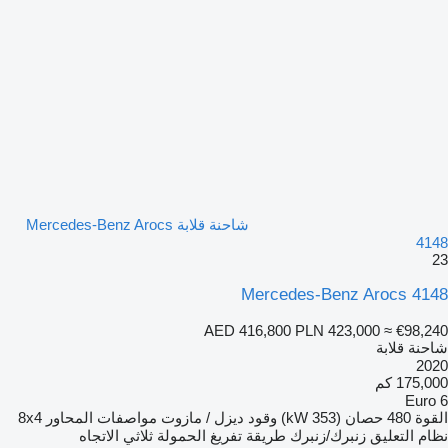
شاحنة قلابة Mercedes-Benz Arocs
4148
23
Mercedes-Benz Arocs 4148
AED 416,800
PLN 423,000
≈ €98,240
شاحنة قلابة
2020
175,000 كم
Euro 6
القوة
480 حصان (353 kW)
وقود
ديزل / مازوت
مواصفات المحاور
8x4
نظام التعليق
زنبرك/زنبرك
طريقة تفريغ الحمولة
ثلاثي الاتجاه