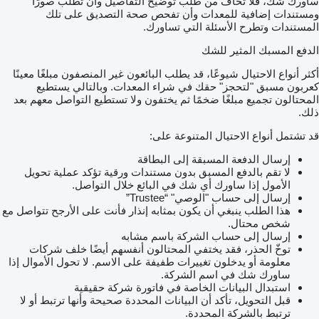
ساورك شك، فلا تخاف من طلب توضيح التفاصيل وأن تطلب صورًا
ومستندات إضافية للمعدات وأن تفحص صحة التصديق على تلك
المستندات وتطرح الأسئلة التي تساورك.
الدفع المسبك المثير للشك
أكثر أنواع الاحتيال شيوعًا، قد يطلب البائعون غير المنصفون مبلغًا معينًا
كعربون مسبق "لتحجز" حقك في شراء المعدات. وبالتالي يستطيع
المحتالون تجميع مبلغًا ضخمًا ثم يختفون ولا تستطيع التواصل معهم بعد
ذلك.
قد تشتمل أنواع الاحتيال المتنوعة على:
إرسال الدفعة المسبقة إلى البطاقة
لا تقم بالدفع المسبق بدون مستندات ورقية تؤكد عملية تحويل
الأمول إذا ساورك أي شك في البائع خلال التواصل.
إرسال إلى حساب "الوصي" “Trustee”
هذا الطلب ينبغي أن يكون بمثابه إنذار فأنت على الأرجح تتواصل مع
شخص محتال.
إرسال إلى حساب الشركة باسم مشابه
توخّ الحذر، فقد يختفي المحتالون أنفسهم أيضًا خلف شركات
معلومة أو يدخلون تغييرات طفيفة على الاسم. لا تحول الأموال إذا
ساورك شك في اسم الشركة.
استبدال البيانات الخاصة في فاتورة شركة حقيقية
قبل التحويل، تأكد أن البيانات المحددة صحيحة وأنها ترتبط أو لا
ترتبط بالشركة المحددة.