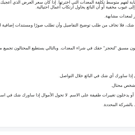
اية لفهم متوسط تكلفة المعدات التي اخترتها. إذا كان سعر العرض الذي أعجبك 
 عيوب مخفية أو أن البائع يحاول ارتكاب أعمال احتيالية.
 لمعدات مشابهة.
رك شك، فلا تخاف من طلب توضيح التفاصيل وأن تطلب صورًا ومستندات إضافية ل
كعربون مسبق "لتحجز" حقك في شراء المعدات. وبالتالي يستطيع المحتالون تجميع مبل
 إذا ساورك أي شك في البائع خلال التواصل.
ع شخص محتال.
 أو يدخلون تغييرات طفيفة على الاسم. لا تحول الأموال إذا ساورك شك في اس
ط بالشركة المحددة.