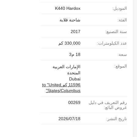
الموديل:
K440 Hardox
الفئة:
شاحنة قلابة
سنة التصنيع:
2017
عدد الكيلومترات:
330,000 كم
سعة:
18 م3
الموقع:
الإمارات العربية
المتحدة
Dubai
11596 كم to "United
States/Columbus"
رقم التعريف في دليل
00269
عروض البائع:
تاريخ النشر:
18‏/07‏/2026