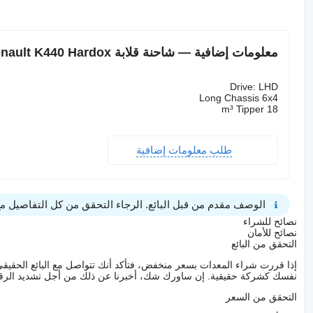
معلومات إضافية — شاحنة قلابة Renault K440 Hardox
Drive: LHD
Long Chassis 6x4
18 m³ Tipper
طلب معلومات إضافية
الوصف مقدم من قبل البائع. الرجاء التحقق من كل التفاصيل مع 
نصائح للشراء
نصائح للأمان
التحقق من البائع
إذا قررت شراء المعدات بسعر منخفض، فتأكد أنك تتواصل مع البائع الحق
نفسك كشركة حقيقية. إن ساورك شك، أخبرنا عن ذلك من أجل تشديد الرقاب
التحقق من السعر