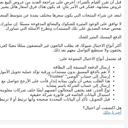
قبل أن تقرر القيام بالشراء، احرص على مراجعة العديد من عروض البيع بعن
عروض مشابهة، ففكر في الأمر بتأنٍ. قد يكون هناك فرق أسعار هائل يشير إلى
ابتعد عن شراء المنتجات التي يكون سعرها مختلف بشدة عن متوسط السعر
لا توافق على الوعود المثيرة للشكوك والبضائع المدفوعة مسبقًا. إن ساو
تفحص صحة التصديق على تلك المستندات وتطرح الأسئلة التي تساورك.
الدفع المسبك المثير للشك
أكثر أنواع الاحتيال شيوعًا، قد يطلب البائعون غير المنصفون مبلغًا معينًا 
يختفون ولا تستطيع التواصل معهم بعد ذلك.
قد تشتمل أنواع الاحتيال المتنوعة على:
إرسال الدفعة المسبقة إلى البطاقة
لا تقم بالدفع المسبق بدون مستندات ورقية تؤكد عملية تحويل الأمول
إرسال إلى حساب "الوصي" “Trustee”
هذا الطلب ينبغي أن يكون بمثابه إنذار فأنت على الأرجح تتواصل م
إرسال إلى حساب الشركة باسم مشابه
توخّ الحذر، فقد يختفي المحتالون أنفسهم أيضًا خلف شركات معلومة
استبدال البيانات الخاصة في فاتورة شركة حقيقية
قبل التحويل، تأكد أن البيانات المحددة صحيحة وأنها ترتبط أو لا ترتب
هل اكتشفت أي احتيال؟
أخبرنا بذلك