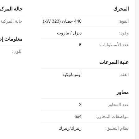
المحرك
حالة المركب
القوة:
440 حصان (323 kW)
حالة المركبة:
وقود:
ديزل / مازوت
معلومات إض
عدد الأسطوانات:
6
اللون:
علبة السرعات
الفئة:
أوتوماتيكية
محاور
عدد المحاور:
3
مواصفات المحاور:
6x4
نظام التعليق:
زنبرك/زنبرك