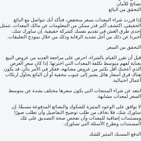
نصائح للأمان
التحقق من البائع
إذا قررت شراء المعدات بسعر منخفض، فتأكد أنك تتواصل مع البائع
الحقيقي. اكتشف أكبر قدر ممكن من المعلومات عن مالك المعدات. تتمثل
إحدى طرق الغش في تقديم نفسك كشركة حقيقية. إن ساورك شك،
أخبرنا عن ذلك من أجل تشديد الرقابة وذلك من خلال نموذج التعليقات.
التحقق من السعر
قبل أن تقرر القيام بالشراء، احرص على مراجعة العديد من عروض البيع
بعناية لفهم متوسط تكلفة المعدات التي اخترتها. إذا كان سعر العرض
الذي أعجبك أقل بكثير من عروض مشابهة، ففكر في الأمر بتأنٍ. قد يكون
هناك فرق أسعار هائل يشير إلى عيوب مخفية أو أن البائع يحاول ارتكاب
أعمال احتيالية.
ابتعد عن شراء المنتجات التي يكون سعرها مختلف بشدة عن متوسط
السعر لمعدات مشابهة.
لا توافق على الوعود المثيرة للشكوك والبضائع المدفوعة مسبقًا. إن
ساورك شك، فلا تخاف من طلب توضيح التفاصيل وأن تطلب صورًا
ومستندات إضافية للمعدات وأن تفحص صحة التصديق على تلك
المستندات وتطرح الأسئلة التي تساورك.
الدفع المسبك المثير للشك