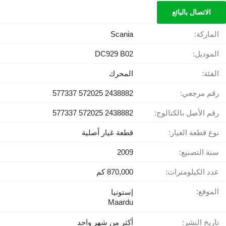
الاتصال بالبائع
الماركة:
Scania
الموديل:
DC929 B02
الفئة:
المحرك
رقم مرجعي:
2438882 572025 577337
رقم الأصل بالكتالوج:
2438882 572025 577337
نوع قطعة الغيار:
قطعة غيار أصلية
سنة التصنيع:
2009
عدد الكيلومترات:
870,000 كم
الموقع:
إستونيا
Maardu
تاريخ النشر:
أكثر من شهر واحد