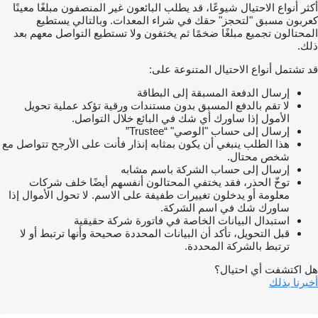
أكثر أنواع الاحتيال شيوعًا، قد يطلب البائعون غير المنصفون مبلغًا معينًا
كعربون مسبق "لتحجز" حقك في شراء المعدات. وبالتالي يستطيع
المحتالون تجميع مبلغًا ضخمًا ثم يختفون ولا تستطيع التواصل معهم بعد
ذلك.
قد تشتمل أنواع الاحتيال المتنوعة على:
إرسال الدفعة المسبقة إلى البطاقة
لا تقم بالدفع المسبق بدون مستندات ورقية تؤكد عملية تحويل
الأمول إذا ساورك أي شك في البائع خلال التواصل.
إرسال إلى حساب "الوصي" “Trustee”
هذا الطلب ينبغي أن يكون بمثابه إنذار فأنت على الأرجح تتواصل مع
شخص محتال.
إرسال إلى حساب الشركة باسم مشابه
توخّ الحذر، فقد يختفي المحتالون أنفسهم أيضًا خلف شركات
معلومة أو يدخلون تغييرات طفيفة على الاسم. لا تحول الأموال إذا
ساورك شك في اسم الشركة.
استبدال البيانات الخاصة في فاتورة شركة حقيقية
قبل التحويل، تأكد أن البيانات المحددة صحيحة وأنها ترتبط أو لا
ترتبط بالشركة المحددة.
هل اكتشفت أي احتيال؟
أخبرنا بذلك