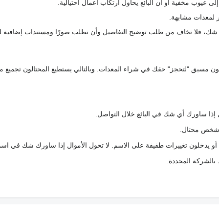
 عيوب مخفية أو أن البائع يحاول ارتكاب أعمال احتيالية.
 لمعدات مشابهة.
رك شك، فلا تخاف من طلب توضيح التفاصيل وأن تطلب صورًا ومستندات إضافية ل
كعربون مسبق "لتحجز" حقك في شراء المعدات. وبالتالي يستطيع المحتالون تجميع مبل
 إذا ساورك أي شك في البائع خلال التواصل.
ع شخص محتال.
 أو يدخلون تغييرات طفيفة على الاسم. لا تحول الأموال إذا ساورك شك في اس
ط بالشركة المحددة.