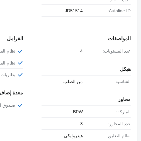
JD51514
Autoline ID:
المواصفات
الفرامل
عدد المستويات:
4
نظام الفرا
نظام الفر
هيكل
بطاريات 
الشاسيه:
من الصلب
معدة إضافي
محاور
صندوق ا
الماركة:
BPW
عدد المحاور:
3
نظام التعليق:
هيدروليكي