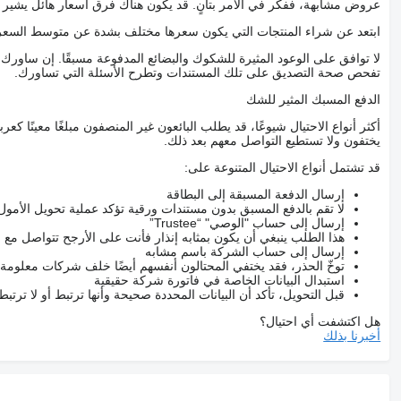
عروض مشابهة، ففكر في الأمر بتأنٍ. قد يكون هناك فرق أسعار هائل يشير إلى
ابتعد عن شراء المنتجات التي يكون سعرها مختلف بشدة عن متوسط السعر
لا توافق على الوعود المثيرة للشكوك والبضائع المدفوعة مسبقًا. إن ساو
تفحص صحة التصديق على تلك المستندات وتطرح الأسئلة التي تساورك.
الدفع المسبك المثير للشك
أكثر أنواع الاحتيال شيوعًا، قد يطلب البائعون غير المنصفون مبلغًا معينًا 
يختفون ولا تستطيع التواصل معهم بعد ذلك.
قد تشتمل أنواع الاحتيال المتنوعة على:
إرسال الدفعة المسبقة إلى البطاقة
لا تقم بالدفع المسبق بدون مستندات ورقية تؤكد عملية تحويل الأمول
إرسال إلى حساب "الوصي" “Trustee”
هذا الطلب ينبغي أن يكون بمثابه إنذار فأنت على الأرجح تتواصل م
إرسال إلى حساب الشركة باسم مشابه
توخّ الحذر، فقد يختفي المحتالون أنفسهم أيضًا خلف شركات معلومة
استبدال البيانات الخاصة في فاتورة شركة حقيقية
قبل التحويل، تأكد أن البيانات المحددة صحيحة وأنها ترتبط أو لا ترتب
هل اكتشفت أي احتيال؟
أخبرنا بذلك