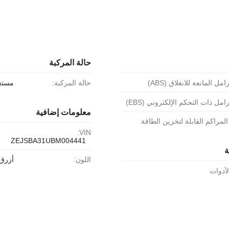
حالة المركبة
مل المانعة للانغلاق (ABS)
حالة المركبة:
مستع
امل ذات التحكم الإلكتروني (EBS)
معلومات إضافية
المراكم القابلة لتخزين الطاقة
VIN:
ZEJSBA31UBM004441
ة
اللون:
أزرق 
لأدوات