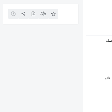
ملة
فاتح