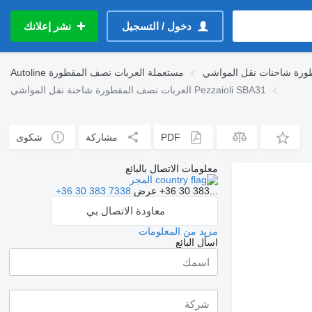
دخول / التسجيل
نشر إعلانك
ورة شاحنات نقل المواشي
مستعملة العربات نصف المقطورة
Autoline
العربات نصف المقطورة شاحنة نقل المواشي Pezzaioli SBA31
PDF
مشاركة
شكوى
معلومات الاتصال بالبائع
المجر
+36 30 383...
عرض
+36 30 383 7338
معاودة الاتصال بي
مزيد من المعلومات
اسأل البائع