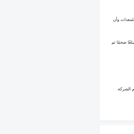
لمعدات وأن
غًا ضخمًا ثم
م الشركة.