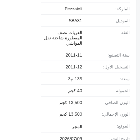
الماركة:
Pezzaioli
الموديل:
SBA31
الفئة:
العربات نصف
المقطورة شاحنة نقل
المواشي
سنة التصنيع:
2011-11
التسجيل الأول:
2011-12
سعة:
135 م3
الحمولة:
40 كجم
الوزن الصافي:
13,500 كجم
الوزن الإجمالي:
13,500 كجم
الموقع:
المجر
تاريخ النشر:
09‏/07‏/2026