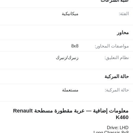
علبة السرعات
الفئة:
ميكانيكية
محاور
مواصفات المحاور:
8x8
نظام التعليق:
زنبرك/زنبرك
حالة المركبة
حالة المركبة:
مستعملة
معلومات إضافية — عربة مقطورة مسطحة Renault
K460
Drive: LHD
Long Chassis 8x8