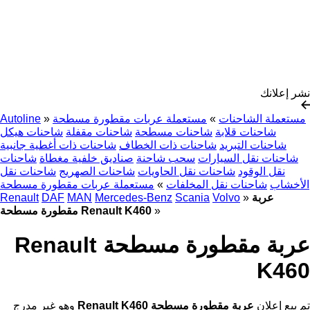
نشر إعلانك
مستعملة الشاحنات
»
مستعملة عربات مقطورة مسطحة
»
Autoline
شاحنات قلابة
شاحنات مسطحة
شاحنات مقفلة
شاحنات هيكل
شاحنات التبريد
شاحنات ذات الخطاف
شاحنات ذات أغطية جانبية
شاحنات نقل السيارات
سحب شاحنة
صناديق خلفية مغطاة
شاحنات
نقل الوقود
شاحنات نقل الحاويات
شاحنات الصهريج
شاحنات نقل
الأخشاب
شاحنات نقل المخلفات
»
مستعملة عربات مقطورة مسطحة
عربة
»
Volvo
Scania
Mercedes-Benz
MAN
DAF
Renault
»
مقطورة مسطحة Renault K460
عربة مقطورة مسطحة Renault
K460
تم بيع إعلان
عربة مقطورة مسطحة Renault K460
وهو غير مدرج