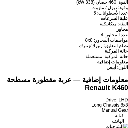
القوة:
460 حصان (338 kW)
وقود:
ديزل / مازوت
عدد الأسطوانات:
6
علبة السرعات
الفئة:
ميكانيكية
محاور
عدد المحاور:
4
مواصفات المحاور:
8x8
نظام التعليق:
زنبرك/زنبرك
حالة المركبة
حالة المركبة:
مستعملة
معلومات إضافية
اللون:
أبيض
معلومات إضافية — عربة مقطورة مسطحة
Renault K460
Drive: LHD
Long Chassis 8x8
Manual Gear
كتابة
الهاتف