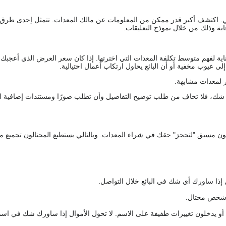
يقي. اكتشف أكبر قدر ممكن من المعلومات عن مالك المعدات. تتمثل إحدى طرق
ة وذلك من خلال نموذج التعليقات.
اية لفهم متوسط تكلفة المعدات التي اخترتها. إذا كان سعر العرض الذي أعجبك 
 عيوب مخفية أو أن البائع يحاول ارتكاب أعمال احتيالية.
 لمعدات مشابهة.
رك شك، فلا تخاف من طلب توضيح التفاصيل وأن تطلب صورًا ومستندات إضافية ل
كعربون مسبق "لتحجز" حقك في شراء المعدات. وبالتالي يستطيع المحتالون تجميع مبل
 إذا ساورك أي شك في البائع خلال التواصل.
ع شخص محتال.
 أو يدخلون تغييرات طفيفة على الاسم. لا تحول الأموال إذا ساورك شك في اس