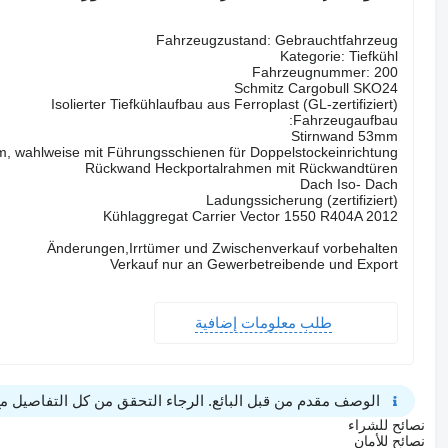
Fahrzeugzustand: Gebrauchtfahrzeug
Kategorie: Tiefkühl
Fahrzeugnummer: 200
Schmitz Cargobull SKO24
Isolierter Tiefkühlaufbau aus Ferroplast (GL-zertifiziert)
Fahrzeugaufbau:
Stirnwand 53mm
 wahlweise mit Führungsschienen für Doppelstockeinrichtung
Rückwand Heckportalrahmen mit Rückwandtüren
Dach Iso- Dach
Ladungssicherung (zertifiziert)
Kühlaggregat Carrier Vector 1550 R404A 2012
Änderungen,Irrtümer und Zwischenverkauf vorbehalten
Verkauf nur an Gewerbetreibende und Export
طلب معلومات إضافية
الوصف مقدم من قبل البائع. الرجاء التحقق من كل التفاصيل مع 
نصائح للشراء
نصائح للأمان