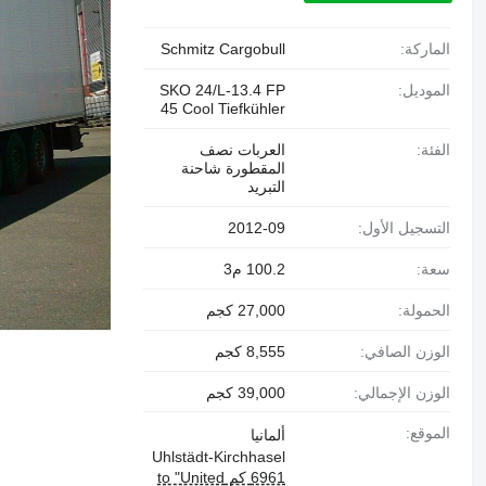
الماركة:
Schmitz Cargobull
الموديل:
SKO 24/L-13.4 FP
45 Cool Tiefkühler
الفئة:
العربات نصف
المقطورة شاحنة
التبريد
التسجيل الأول:
2012-09
سعة:
100.2 م3
الحمولة:
27,000 كجم
الوزن الصافي:
8,555 كجم
الوزن الإجمالي:
39,000 كجم
الموقع:
ألمانيا
Uhlstädt-Kirchhasel
6961 كم to "United