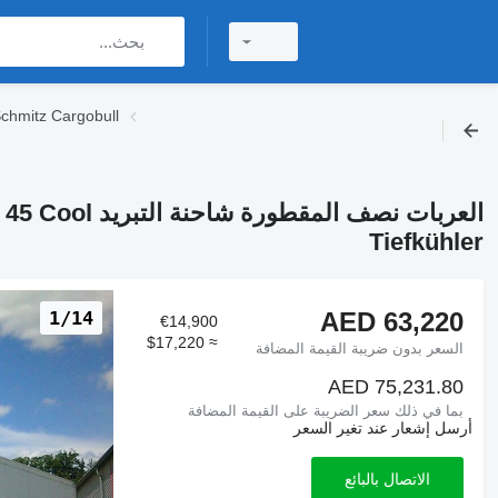
مستعملة العربات نصف المقطورة شاحنات التبريد z Cargobull
العربات نصف ال
Tiefkühler
AED 63,220
1/14
€14,900
≈ $17,220
السعر بدون ضريبة القيمة المضافة
AED 75,231.80
بما في ذلك سعر الضريبة على القيمة المضافة
أرسل إشعار عند تغير السعر
الاتصال بالبائع