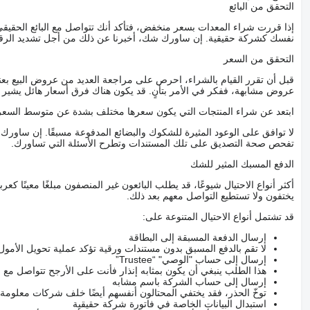
التحقق من البائع
إذا قررت شراء المعدات بسعر منخفض، فتأكد أنك تتواصل مع البائع الحق
نفسك كشركة حقيقية. إن ساورك شك، أخبرنا عن ذلك من أجل تشديد الرقاب
التحقق من السعر
قبل أن تقرر القيام بالشراء، احرص على مراجعة العديد من عروض البيع بعن
عروض مشابهة، ففكر في الأمر بتأنٍ. قد يكون هناك فرق أسعار هائل يشير إلى
ابتعد عن شراء المنتجات التي يكون سعرها مختلف بشدة عن متوسط السعر
لا توافق على الوعود المثيرة للشكوك والبضائع المدفوعة مسبقًا. إن ساو
تفحص صحة التصديق على تلك المستندات وتطرح الأسئلة التي تساورك.
الدفع المسبك المثير للشك
أكثر أنواع الاحتيال شيوعًا، قد يطلب البائعون غير المنصفون مبلغًا معينًا 
يختفون ولا تستطيع التواصل معهم بعد ذلك.
قد تشتمل أنواع الاحتيال المتنوعة على:
إرسال الدفعة المسبقة إلى البطاقة
لا تقم بالدفع المسبق بدون مستندات ورقية تؤكد عملية تحويل الأمول
إرسال إلى حساب "الوصي" “Trustee”
هذا الطلب ينبغي أن يكون بمثابه إنذار فأنت على الأرجح تتواصل م
إرسال إلى حساب الشركة باسم مشابه
توخّ الحذر، فقد يختفي المحتالون أنفسهم أيضًا خلف شركات معلومة
استبدال البيانات الخاصة في فاتورة شركة حقيقية