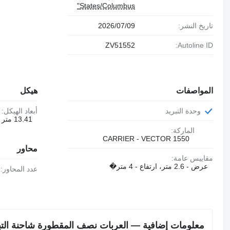
States/Columbus"
تاريخ النشر:
09‏/07‏/2026
ZV51552
Autoline ID:
المواصفات
هيكل
وحدة التبريد
أبعاد الهيكل:
13.41 متر × 2.49 متر × 3 متر
الماركة:
CARRIER - VECTOR 1550
محاور
مقاييس عامة:
عرض - 2.6 متر، ارتفاع - 4 متر�
عدد المحاور:
معلومات إضافية — العربات نصف المقطورة شاحنة التبريد  Cargobull SKO 24/L-13.4 FP 45 Cool Tiefkühler