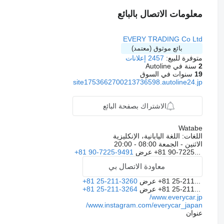
معلومات الاتصال بالبائع
EVERY TRADING Co Ltd
بائع موثوق (معتمد)
متوفرة للبيع:
2457 إعلانات
2
سنة في Autoline
19
سنوات في السوق
site1753662700213736598.autoline24.jp
الاشتراك بصفحة البائع
Watabe
اللغات:
اللغة اليابانية، الإنكليزية
الاثنين - الجمعة
08:00 - 20:00
+81 90-7225...
عرض
+81 90-7225-9491
معاودة الاتصال بي
+81 25-211...
عرض
+81 25-211-3260
+81 25-211...
عرض
+81 25-211-3264
www.everycar.jp/
www.instagram.com/everycar_japan/
عنوان