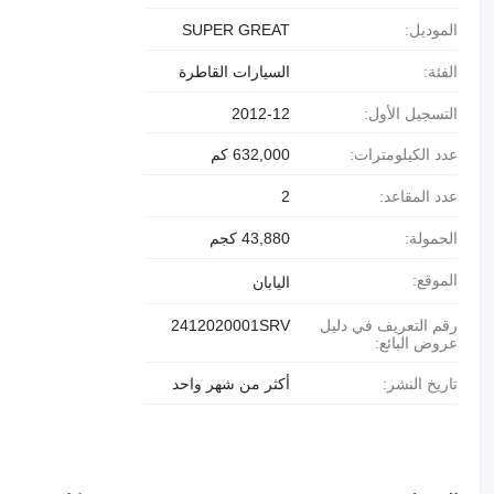
الموديل:
SUPER GREAT
الفئة:
السيارات القاطرة
التسجيل الأول:
2012-12
عدد الكيلومترات:
632,000 كم
عدد المقاعد:
2
الحمولة:
43,880 كجم
الموقع:
اليابان
رقم التعريف في دليل
2412020001SRV
عروض البائع:
تاريخ النشر:
أكثر من شهر واحد