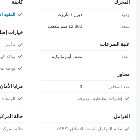
المحرك
كابينة
وقود:
ديزل / مازوت
المقود ال
سعة:
12,800 سم مكعب
خيارات إضا
علبة السرعات
مكيف
الفئة:
نصف أوتوماتيكية
نوافذ كهر
توجيه مع
محاور
مزايا الأمان
عدد المحاور:
3
إطارات مطاطية مزدوجة
الوسادة ا
الفرامل
حالة المركب
نظام الفرامل المانعة للانغلاق (ABS)
حالة المركبة: