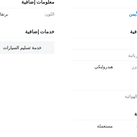
معلومات إضافية
أيمن
اللون:
برتقا
فية
خدمات إضافية
خدمة تسليم السيارات
بائية
زز:
هيدروليكي
لهوائية
ة
مستعملة