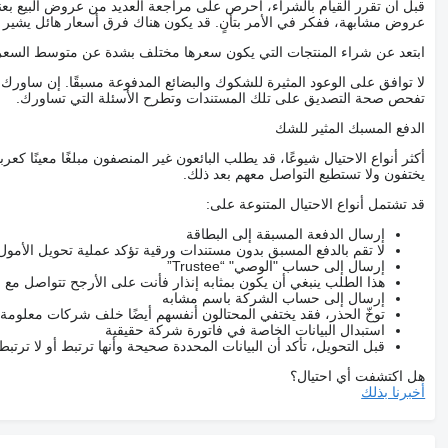
قبل أن تقرر القيام بالشراء، احرص على مراجعة العديد من عروض البيع بعن
عروض مشابهة، ففكر في الأمر بتأنٍ. قد يكون هناك فرق أسعار هائل يشير إلى
ابتعد عن شراء المنتجات التي يكون سعرها مختلف بشدة عن متوسط السعر
لا توافق على الوعود المثيرة للشكوك والبضائع المدفوعة مسبقًا. إن ساو
تفحص صحة التصديق على تلك المستندات وتطرح الأسئلة التي تساورك.
الدفع المسبك المثير للشك
أكثر أنواع الاحتيال شيوعًا، قد يطلب البائعون غير المنصفون مبلغًا معينًا 
يختفون ولا تستطيع التواصل معهم بعد ذلك.
قد تشتمل أنواع الاحتيال المتنوعة على:
إرسال الدفعة المسبقة إلى البطاقة
لا تقم بالدفع المسبق بدون مستندات ورقية تؤكد عملية تحويل الأمول
إرسال إلى حساب "الوصي" “Trustee”
هذا الطلب ينبغي أن يكون بمثابه إنذار فأنت على الأرجح تتواصل م
إرسال إلى حساب الشركة باسم مشابه
توخّ الحذر، فقد يختفي المحتالون أنفسهم أيضًا خلف شركات معلومة
استبدال البيانات الخاصة في فاتورة شركة حقيقية
قبل التحويل، تأكد أن البيانات المحددة صحيحة وأنها ترتبط أو لا ترتب
هل اكتشفت أي احتيال؟
أخبرنا بذلك