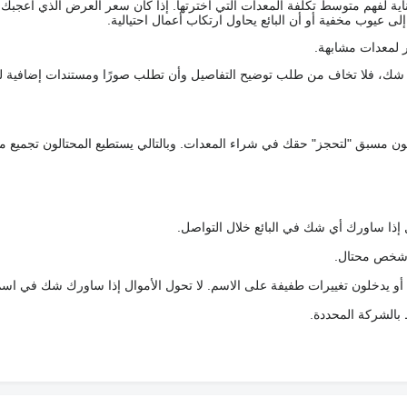
اية لفهم متوسط تكلفة المعدات التي اخترتها. إذا كان سعر العرض الذي أعجبك 
 عيوب مخفية أو أن البائع يحاول ارتكاب أعمال احتيالية.
 لمعدات مشابهة.
رك شك، فلا تخاف من طلب توضيح التفاصيل وأن تطلب صورًا ومستندات إضافية ل
كعربون مسبق "لتحجز" حقك في شراء المعدات. وبالتالي يستطيع المحتالون تجميع مبل
 إذا ساورك أي شك في البائع خلال التواصل.
ع شخص محتال.
 أو يدخلون تغييرات طفيفة على الاسم. لا تحول الأموال إذا ساورك شك في اس
ط بالشركة المحددة.