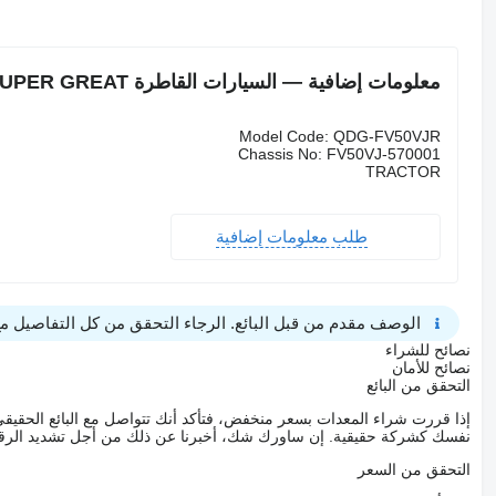
معلومات إضافية — السيارات القاطرة Mitsubishi SUPER GREAT
Model Code: QDG-FV50VJR
Chassis No: FV50VJ-570001
TRACTOR
طلب معلومات إضافية
الوصف مقدم من قبل البائع. الرجاء التحقق من كل التفاصيل مع 
نصائح للشراء
نصائح للأمان
التحقق من البائع
إذا قررت شراء المعدات بسعر منخفض، فتأكد أنك تتواصل مع البائع الحق
نفسك كشركة حقيقية. إن ساورك شك، أخبرنا عن ذلك من أجل تشديد الرقاب
التحقق من السعر