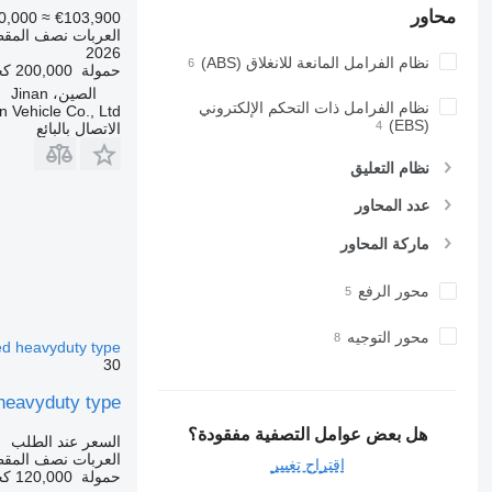
محاور
0,000
≈ €103,900
العربات نصف المقطو
2026
نظام الفرامل المانعة للانغلاق (ABS)
حمولة
200,000 كجم
الصين، Jinan
نظام الفرامل ذات التحكم الإلكتروني
 Vehicle Co., Ltd.
(EBS)
الاتصال بالبائع
نظام التعليق
عدد المحاور
ماركة المحاور
محور الرفع
محور التوجيه
ed heavyduty type
30
heavyduty type
هل بعض عوامل التصفية مفقودة؟
السعر عند الطلب
العربات نصف المق
اقتراح تغيير
حمولة
120,000 كجم