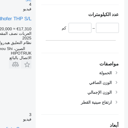
4
فيديو
عدد الكيلومترات
dhofer THP S/L
–
كم
20,000
≈ €17,310
العربات نصف المقط
2025
نظام التعليق
هيدرول
الصين، Xu Zhou Shi
HIPOTRUK
الاتصال بالبائع
مواصفات
الحمولة
الوزن الصافي
الوزن الإجمالي
ارتفاع صينية القطر
3
فيديو
أبعاد