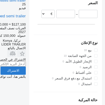
wbed semi trailer
السعر
25
فيديو
–
d semi trailer
0,000
≈ $127,100
العربات نصف المق
2027
حمولة
150,000 كجم
تركيا، Konya
نوع الإعلان
LİDER TRAİLER
الاتصال بالبائع
بيع
من الجهة الصانعة
الاشتراك في الحصو
الإيجار الطويل الأمد
الرصيد
الاشتراك
على أقساط
بالنقر هنا، أنت توا
استبدال مع دفع فرق السعر
استبدال
حالة المركبة