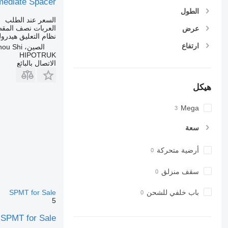
rmediate Spacer
الطول
السعر عند الطلب
العربات نصف المقط
عرض
نظام التعليق
هيدرول
ارتفاع
الصين، Xu Zhou Shi
HIPOTRUK
الاتصال بالبائع
هيكل
Mega
سعة
أرضية متحركة
سقف منزلق
باب خلفي للشحن
SPMT for Sale
5
r SPMT for Sale