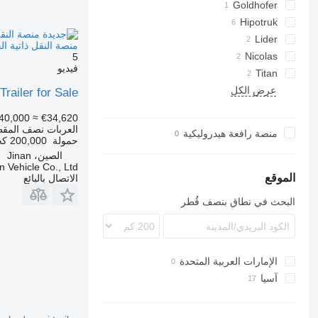
Goldhofer
Hipotruk
SPZ
STN
Lider
منصة النقل ذاتية الحركة d Modular Transporter Trailer for Sale
STPA
Nicolas
5
فيديو
STZ
Titan
THP
عرض الكل
Trailer for Sale
TU
40,000
≈ €34,620
العربات نصف المقطو
منصة رافعة هيدروليكية
حمولة
200,000 كجم
الصين، Jinan
 Vehicle Co., Ltd.
الموقع
الاتصال بالبائع
البحث في نطاق بنصف قُطر
الإمارات العربية المتحدة
آسيا
الصين
تركيا