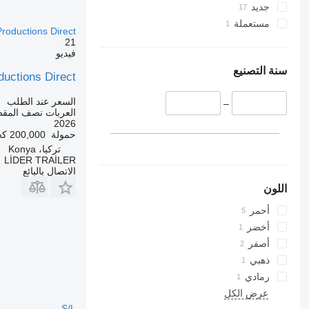
جديد
مستعملة
oductions Direct
21
فيديو
سنة التصنيع
ctions Direct
السعر عند الطلب
–
العربات نصف المق
2026
حمولة
200,000 كجم
تركيا، Konya
LİDER TRAİLER
الاتصال بالبائع
اللون
أحمر
أخضر
أصفر
ذهبي
رمادي
عرض الكل
S/L