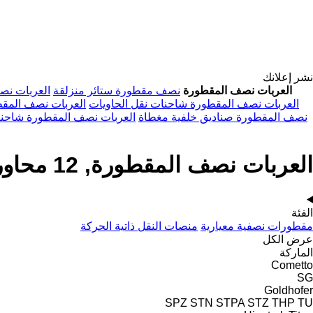
نشر إعلانك
العربات نصف المقطورة
نصف مقطورة ستائر منزلقة
العربات نص
العربات نصف المقطورة شاحنات نقل الحاويات
العربات نصف الم
نصف المقطورة صناديق خلفية مغطاة
العربات نصف المقطورة شاحنا
العربات نصف المقطورة, 12 محاور
الفئة
مقطورات نصفية معيارية
منصات النقل ذاتية الحركة
عرض الكل
الماركة
Cometto
SG
Goldhofer
SPZ
STN
STPA
STZ
THP
TU