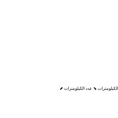
لكيلومترات ⬊
عدد الكيلومترات ⬈