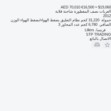
AED 70,010
€16,500
≈ $19,060
العربات نصف المقطورة شاحنة قلابة
2012
حمولة
31,220 كجم
نظام التعليق
بضغط الهواء/بضغط الهواء
الوزن
الصافي
6,780 كجم
عدد المحاور
3
فرنسا، Lillers
STP TRADING
الاتصال بالبائع