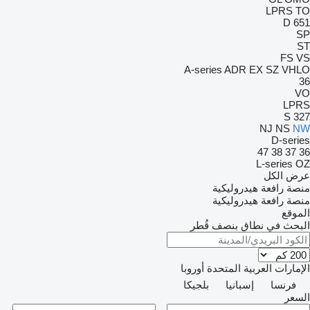
LPRS
TO
D 651
SP
ST
FS
VS
A-series
ADR
EX
SZ
VHLO
36
VO
LPRS
S 327
NJ
NS
NW
D-series
47
38
37
36
L-series
OZ
عرض الكل
منصة رافعة هيدروليكية
منصة رافعة هيدروليكية
الموقع
البحث في نطاق بنصف قُطر
الإمارات العربية المتحدة
أوروبا
فرنسا
إسبانيا
بلجيكا
السعر