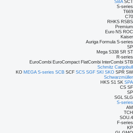
SBA
SCT
S-series
T669
C70
RHKS
RSBS
Premium
Euro
NS
ROC
Kaiser
Auriga
Formula
S-series
SP
Mega
S338
SR
ST
R-series
EuroCombi
EuroCompact
FlatCombi
InterCombi
STB
Schmitz Cargobull
KO
MEGA
S-series
SCB
SCF
SCS
SGF
SKI
SKO
SPR
SW
Schwarzmüller
HKS
S1
SK
SPA
CS
SF
SP
SGL
SLG
S-series
AM
TCH
4.SOU
F-series
KP
GL
GMO