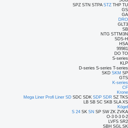
SPZ
STN
STPA
STZ
THP
TU
GS
GA
DRO
GLT3
SB
NTG
STTM3N
SDS-H
HSA
99981
DO
TO
S-series
KLP
D-series
S-series
T-series
SKD
SKM
SP
GTS
K-series
CF
Krone
Mega Liner
Profi Liner
SD
SDC
SDK
SDP
SDR
SZ
TKS
LB
SB
SC
SKB
SLA
XS
Kögel
S 24
SK
SN
SP
SW
ZK
ZVKA
O-3
0-3
0-2
LVFS
SR2
SBH
SGL
SK