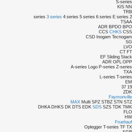
S-series
KIS
NN
TRB
3 series
4 series
5 series
6 series
E series
2 series
TSAA
ADR
BPDO
BPO
CCS
CHKS
CSS
CSD
Inogam
Tecnogam
SG
LVO
CT
FT
EF
Sliding
Stack
ADR
OPL
OPP
A-series
Logo
P-series
Z-series
TXA
L-series
T-series
EM
37
19
ZDK
Faymonville
MAX
Multi
SPZ
STBZ
STN
STZ
DHKA
DHKS
DK
DTS
EDK
SDS
SZS
TDK
TMK
FLO
HW
Fruehauf
Oplegger
T-series
TF
TX
SGB