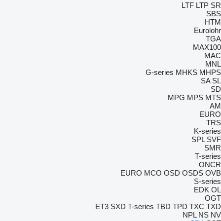
LTF
LTP
SR
SBS
HTM
Eurolohr
TGA
MAX100
MAC
MNL
G-series
MHKS
MHPS
SA
SL
SD
MPG
MPS
MTS
AM
EURO
TRS
K-series
SPL
SVF
SMR
T-series
ONCR
EURO
MCO
OSD
OSDS
OVB
S-series
EDK
OL
OGT
ET3
SXD
T-series
TBD
TPD
TXC
TXD
NPL
NS
NV