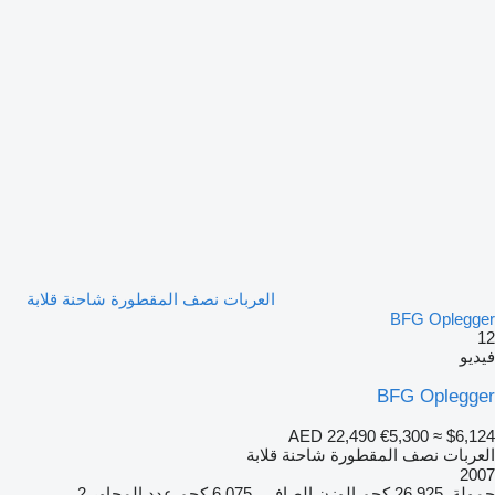
العربات نصف المقطورة شاحنة قلابة
BFG Oplegger
12
فيديو
BFG Oplegger
AED 22,490
€5,300
≈ $6,124
العربات نصف المقطورة شاحنة قلابة
2007
حمولة
26,925 كجم
الوزن الصافي
6,075 كجم
عدد المحاور
2