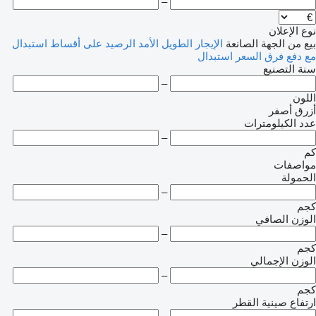
–
نوع الإعلان
بيع
من الجهة الصانعة
الإيجار الطويل الأمد
الرصيد
على أقساط
استبدال
مع دفع فرق السعر
استبدال
سنة التصنيع
–
اللون
أزرق
أصفر
عدد الكيلومترات
–
كم
مواصفات
الحمولة
–
كجم
الوزن الصافي
–
كجم
الوزن الإجمالي
–
كجم
ارتفاع صينية القطر