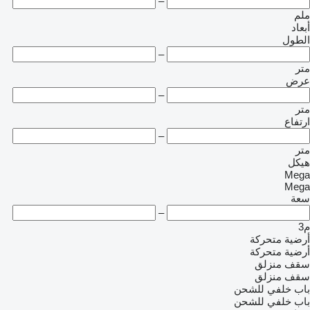
–
ملم
أبعاد
الطول
–
متر
عرض
–
متر
ارتفاع
–
متر
هيكل
Mega
Mega
سعة
–
م3
أرضية متحركة
أرضية متحركة
سقف منزلق
سقف منزلق
باب خلفي للشحن
باب خلفي للشحن