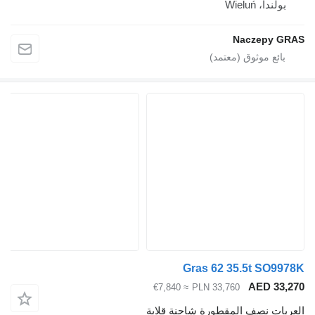
بولندا، Wieluń
Naczepy GRAS
Gras 62 35.5t SO9978K
AED 33,270
≈ €7,840
PLN 33,760
العربات نصف المقطورة شاحنة قلابة