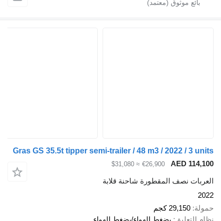
Gras GS 35.5t tipper semi-trailer / 48 m3 / 2022 / 3 units
AED 114,100
≈ $31,080
€26,900
العربات نصف المقطورة شاحنة قلابة
2022
حمولة
29,150 كجم
نظام التعليق
بضغط الهواء/بضغط الهواء