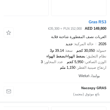
Gras RS3
AED 149,800
≈ €35,300
PLN 152,000
العربات نصف المقطورة شاحنة قلابة
2026
حالة المركبة
جديد
حمولة
30,050 كجم
سعة
39.14 م3
نظام التعليق
بضغط الهواء/بضغط الهواء
الوزن الصافي
5,950 كجم
عدد المحاور
3
ارتفاع صينية القطر
1,150 ملم
بولندا، Wieluń
Naczepy GRAS