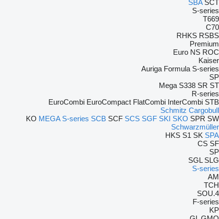
SBA
SCT
S-series
T669
C70
RHKS
RSBS
Premium
Euro
NS
ROC
Kaiser
Auriga
Formula
S-series
SP
Mega
S338
SR
ST
R-series
EuroCombi
EuroCompact
FlatCombi
InterCombi
STB
Schmitz Cargobull
KO
MEGA
S-series
SCB
SCF
SCS
SGF
SKI
SKO
SPR
SW
Schwarzmüller
HKS
S1
SK
SPA
CS
SF
SP
SGL
SLG
S-series
AM
TCH
4.SOU
F-series
KP
GL
GMO