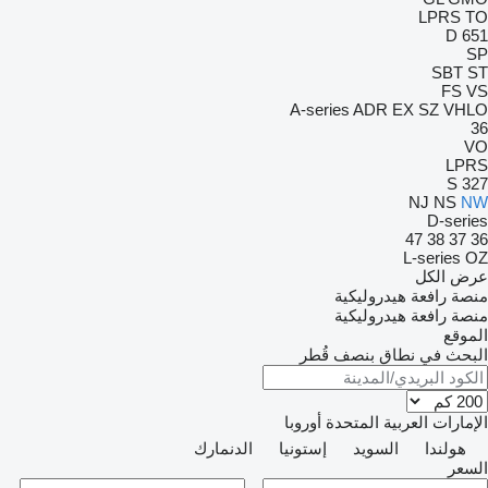
LPRS
TO
D 651
SP
SBT
ST
FS
VS
A-series
ADR
EX
SZ
VHLO
36
VO
LPRS
S 327
NJ
NS
NW
D-series
47
38
37
36
L-series
OZ
عرض الكل
منصة رافعة هيدروليكية
منصة رافعة هيدروليكية
الموقع
البحث في نطاق بنصف قُطر
الإمارات العربية المتحدة
أوروبا
هولندا
السويد
إستونيا
الدنمارك
السعر