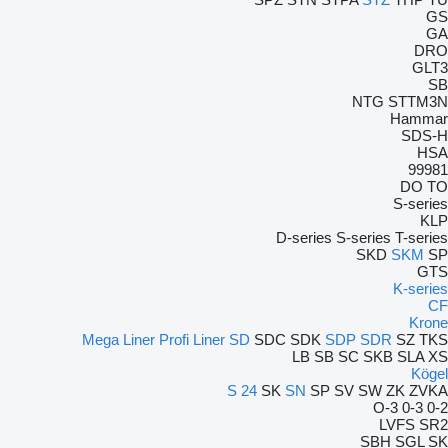
GS
GA
DRO
GLT3
SB
NTG
STTM3N
Hammar
SDS-H
HSA
99981
DO
TO
S-series
KLP
D-series
S-series
T-series
SKD
SKM
SP
GTS
K-series
CF
Krone
Mega Liner
Profi Liner
SD
SDC
SDK
SDP
SDR
SZ
TKS
LB
SB
SC
SKB
SLA
XS
Kögel
S 24
SK
SN
SP
SV
SW
ZK
ZVKA
O-3
0-3
0-2
LVFS
SR2
SBH
SGL
SK