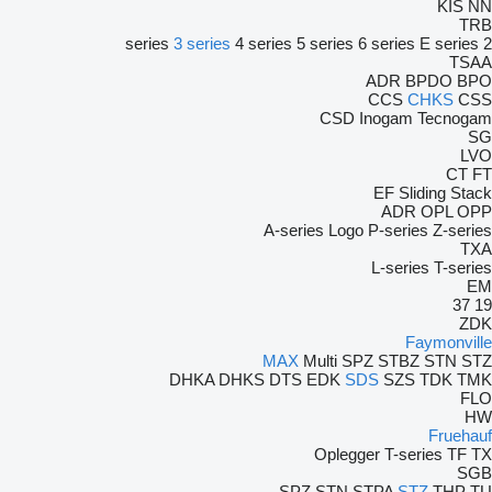
KIS
NN
TRB
3 series
4 series
5 series
6 series
E series
2 series
TSAA
ADR
BPDO
BPO
CCS
CHKS
CSS
CSD
Inogam
Tecnogam
SG
LVO
CT
FT
EF
Sliding
Stack
ADR
OPL
OPP
A-series
Logo
P-series
Z-series
TXA
L-series
T-series
EM
37
19
ZDK
Faymonville
MAX
Multi
SPZ
STBZ
STN
STZ
DHKA
DHKS
DTS
EDK
SDS
SZS
TDK
TMK
FLO
HW
Fruehauf
Oplegger
T-series
TF
TX
SGB
SPZ
STN
STPA
STZ
THP
TU