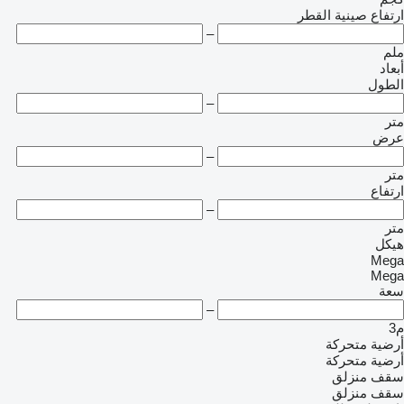
ارتفاع صينية القطر
–
ملم
أبعاد
الطول
–
متر
عرض
–
متر
ارتفاع
–
متر
هيكل
Mega
Mega
سعة
–
م3
أرضية متحركة
أرضية متحركة
سقف منزلق
سقف منزلق