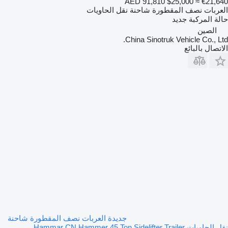
AED 91,810
$25,000
≈ €21,640
العربات نصف المقطورة شاحنة نقل الحاويات
حالة المركبة
جديد
الصين
China Sinotruk Vehicle Co., Ltd.
الاتصال بالبائع
جديدة العربات نصف المقطورة شاحنة
نقل الحاويات Hammar CN Hammer 45 Ton Sidelifter Trailer