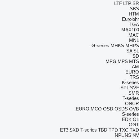
LTF
LTP
SR
SBS
HTM
Eurolohr
TGA
MAX100
MAC
MNL
G-series
MHKS
MHPS
SA
SL
SD
MPG
MPS
MTS
AM
EURO
TRS
K-series
SPL
SVF
SMR
T-series
ONCR
EURO
MCO
OSD
OSDS
OVB
S-series
EDK
OL
OGT
ET3
SXD
T-series
TBD
TPD
TXC
TXD
NPL
NS
NV