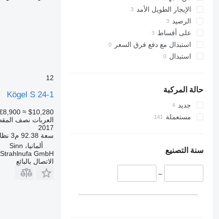
الإيجار الطويل الأمد
الرصيد
على أقساط
استبدال مع دفع فرق السعر
استبدال
12
حالة المركبة
Kögel S 24-1
جديد
€8,900
≈ $10,280
مستعملة
العربات نصف المق
2017
سعة
92.38 م3
نظام
ألمانيا، Sinn
سنة التصنيع
Strahlnufa GmbH
الاتصال بالبائع
–