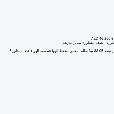
AED 46,250
€
ورة - نصف مقطورة ستائر منزلقة
سعة
88.05 م3
نظام التعليق
بضغط الهواء/بضغط الهواء
عدد المحاور
3