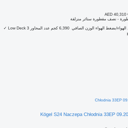
AED 40,310
ورة - نصف مقطورة ستائر منزلقة
لهواء/بضغط الهواء
الوزن الصافي
6,390 كجم
عدد المحاور
3
Low Deck
✓
Chłodnia 33EP 09
Kögel S24 Naczepa Chłodnia 33EP 09.2