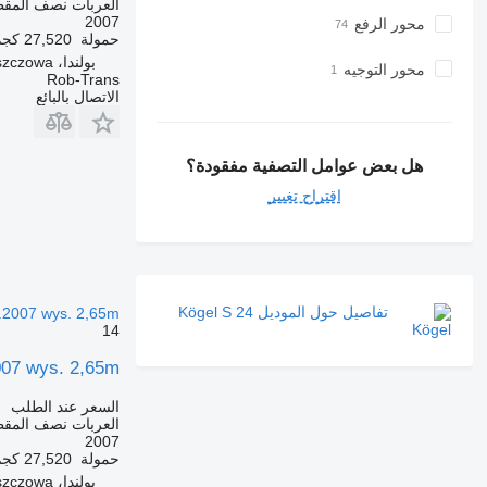
العربات نصف المقطو
2007
محور الرفع
حمولة
27,520 كجم
بولندا، Włoszczowa
محور التوجيه
Rob-Trans
الاتصال بالبائع
هل بعض عوامل التصفية مفقودة؟
اقتراح تغيير
تفاصيل حول الموديل Kögel S 24
.2007 wys. 2,65m
14
007 wys. 2,65m
السعر عند الطلب
العربات نصف المقطو
2007
حمولة
27,520 كجم
بولندا، Włoszczowa