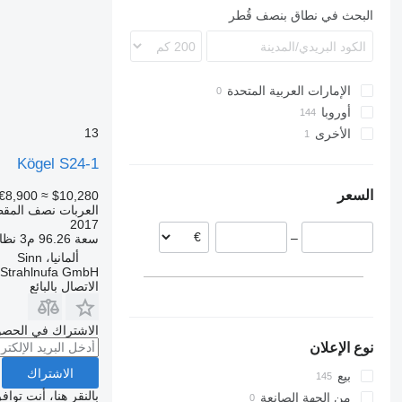
SKI
البحث في نطاق بنصف قُطر
SKO
SPR
SW
الإمارات العربية المتحدة
أوروبا
13
الأخرى
ألمانيا
هولندا
أوكرانيا
Kögel S24-1
إستونيا
السعر
€8,900
≈ $10,280
التشيك
العربات نصف المقط
بولندا
2017
–
سعة
96.26 م3
نظام
المجر
ألمانيا، Sinn
البرتغال
Strahlnufa GmbH
النمسا
الاتصال بالبائع
عرض الكل
الاشتراك في الحصو
نوع الإعلان
الاشتراك
بيع
بالنقر هنا، أنت توا
من الجهة الصانعة