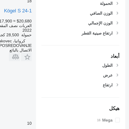
18
الحمولة
Kögel S 24-1
الوزن الصافي
17,900
≈ $20,680
الوزن الإجمالي
العربات نصف المقط
2022
ارتفاع صينية القطر
حمولة
28,500 كجم
كرواتيا، Čakovec
A POSREDOVANJE
الاتصال بالبائع
أبعاد
الطول
عرض
ارتفاع
هيكل
Mega
10