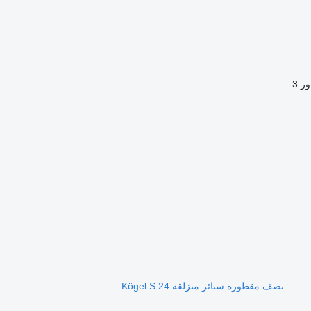
ور
3
نصف مقطورة ستائر منزلقة Kögel S 24