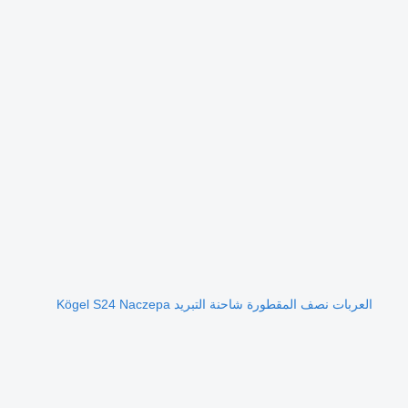
العربات نصف المقطورة شاحنة التبريد Kögel S24 Naczepa