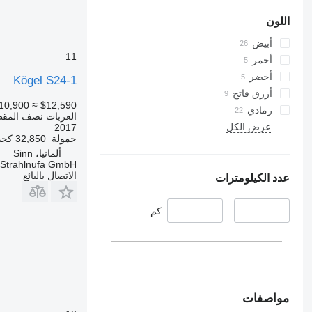
اللون
أبيض
11
أحمر
أخضر
Kögel S24-1
أزرق فاتح
10,900
≈ $12,590
رمادي
العربات نصف المقط
عرض الكل
2017
حمولة
32,850 كجم
ألمانيا، Sinn
Strahlnufa GmbH
الاتصال بالبائع
عدد الكيلومترات
–
كم
مواصفات