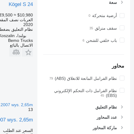
سعة
Kögel S 24
€9,500
≈ $10,980
أرضية متحركة
العربات نصف المقط
2020
سقف منزلق
نظام التعليق
بضغط ا
بولندا، Koszalin
باب خلفي للشحن
Bemo Trucks
الاتصال بالبائع
محاور
نظام الفرامل المانعة للانغلاق (ABS)
نظام الفرامل ذات التحكم الإلكتروني
(EBS)
.2007 wys. 2,65m
نظام التعليق
13
عدد المحاور
007 wys. 2,65m
ماركة المحاور
السعر عند الطلب