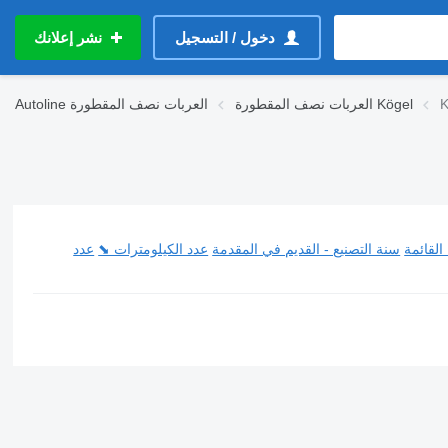
دخول / التسجيل
نشر إعلانك
K
العربات نصف المقطورة Kögel
العربات نصف المقطورة
Autoline
القائمة
سنة التصنيع - القديم في المقدمة
عدد الكيلومترات ⬊
عدد