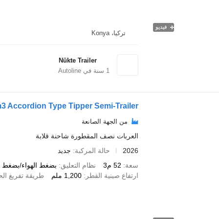
فيديو
تركيا، Konya
Nükte Trailer
1
سنة في Autoline
m3 Accordion Type Tipper Semi-Trailer
من الجهة الصانعة
العربات نصف المقطورة شاحنة قلابة
2026
حالة المركبة
جديد
سعة
52 م3
نظام التعليق
بضغط الهواء/بضغط ال
ارتفاع صينية القطر
1,200 ملم
طريقة تفريغ الح