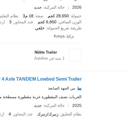
2026
حالة المركبة
جديد
حمولة
28,650 كجم
سعة
18 م3
نظام التعلي
الوزن الصافي
6,850 كجم
عدد المحاور
3
ارت
طريقة تفريغ الحمولة
خلفي
تركيا، Konya
Nükte Trailer
1
سنة في Autoline
er 4 Axle TANDEM Lowbed Semi Trailer
من الجهة الصانعة
العربات نصف المقطورة عربة مقطورة مسطحة م
2025
حالة المركبة
جديد
نظام التعليق
زنبرك/زنبرك
عدد المحاور
4
ارت