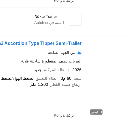
تركيا، Konya
Nükte Trailer
1
سنة في Autoline
m3 Accordion Type Tipper Semi-Trailer
من الجهة الصانعة
العربات نصف المقطورة شاحنة قلابة
2026
حالة المركبة
جديد
سعة
60 م3
نظام التعليق
بضغط الهواء/بضغط ال
ارتفاع صينية القطر
1,200 ملم
فيديو
تركيا، Konya