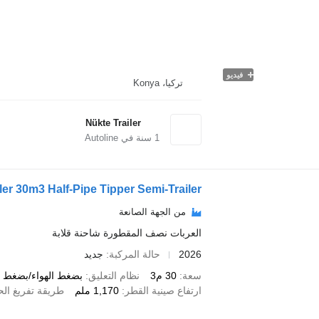
فيديو
تركيا، Konya
Nükte Trailer
1
سنة في Autoline
ler 30m3 Half-Pipe Tipper Semi-Trailer
من الجهة الصانعة
العربات نصف المقطورة شاحنة قلابة
2026
حالة المركبة
جديد
سعة
30 م3
نظام التعليق
بضغط الهواء/بضغط ال
ارتفاع صينية القطر
1,170 ملم
طريقة تفريغ الح