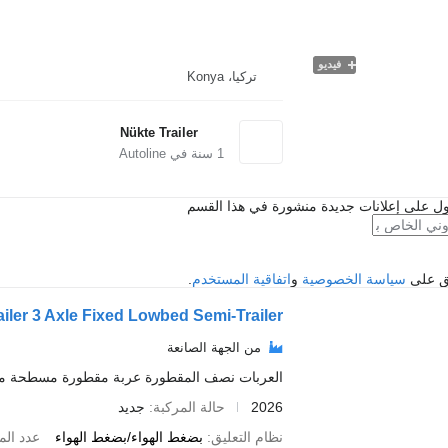
فيديو
تركيا، Konya
Nükte Trailer
1
سنة في Autoline
ل على إعلانات جديدة منشورة في هذا القسم
فق على
سياسة الخصوصية
و
اتفاقية المستخدم
.
ailer 3 Axle Fixed Lowbed Semi-Trailer
من الجهة الصانعة
العربات نصف المقطورة عربة مقطورة مسطحة م
2026
حالة المركبة
جديد
نظام التعليق
بضغط الهواء/بضغط الهواء
عدد الم