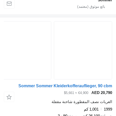
Sommer
Sommer Sommer Kleiderkofferauflieger, 90 cbm
AED 20,790
≈ $5,661
€4,900
العربات نصف المقطورة شاحنة مقفلة
1999
1,001 كم
حمولة
26,100 كجم
سعة
90 م3