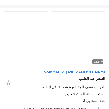
فيديو
Sommer S1 | PID ZAMOVLENNYa
السعر عند الطلب
العربات نصف المقطورة شاحنة نقل الطيور
2025
حالة المركبة
جديد
عدد المحاور
3
أوكرانيا، Kyievo - Sviatoshynskyi r-on, s.Buzova