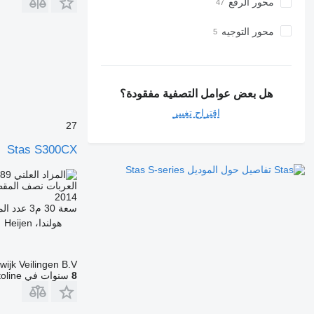
محور الرفع
محور التوجيه
هل بعض عوامل التصفية مفقودة؟
اقتراح تغيير
27
Stas S300CX
تفاصيل حول الموديل Stas S-series
889
AED 10,610
العربات نصف المقط
2014
سعة
30 م3
عدد الم
هولندا، Heijen
wijk Veilingen B.V.
8
سنوات في Autoline