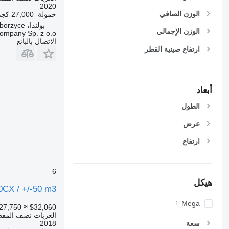
2020
الوزن الصافي
حمولة
27,000 كجم
بولندا، Modliborzyce
الوزن الإجمالي
ompany Sp. z o.o.
الاتصال بالبائع
ارتفاع صينية القطر
أبعاد
الطول
عرض
ارتفاع
6
هيكل
0CX / +/-50 m3
Mega
27,750
≈ $32,060
العربات نصف المقط
2018
سعة