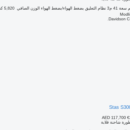
سعة
41 م3
نظام التعليق
بضغط الهواء/بضغط الهواء
الوزن الصافي
5,820 كجم
Davidson C
Stas S30
AED 117,700
€
ورة شاحنة قلابة