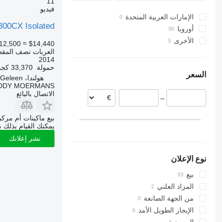
11
فيديو
الإمارات العربية المتحدة
300CX Isolated
أوروبا
الأخرى
هولندا
12,500
≈ $14,440
العربات نصف المقط
التشيك
أوكرانيا
2014
ألمانيا
حمولة
33,370 كجم
السعر
بولندا
هولندا، Geleen
DDY MOERMANS
بلجيكا
الاتصال بالبائع
–
المجر
كرواتيا
بيع ماكينات أم مرك
إستونيا
يمكنك القيام بذلك م
عرض الكل
نشر إعلانك
نوع الإعلان
بيع
المزاد العلني
من الجهة الصانعة
الإيجار الطويل الأمد