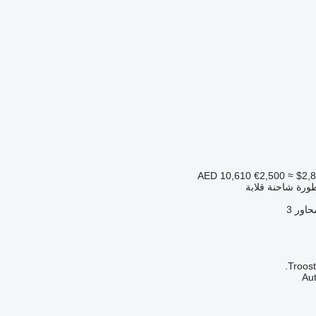
€2,500
≈ $2,
ورة شاحنة قلابة
حاور
3
Troost