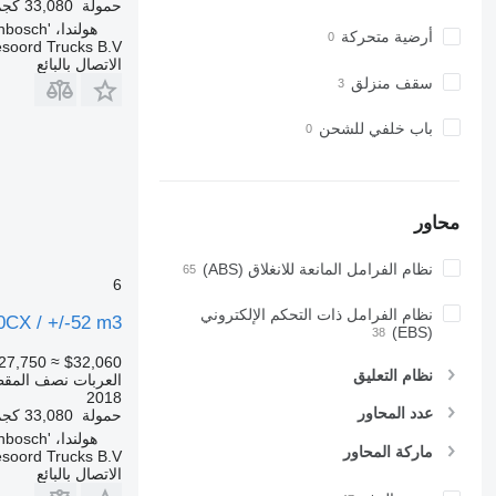
حمولة
33,080 كجم
هولندا، 's-Hertogenbosch
أرضية متحركة
esoord Trucks B.V.
الاتصال بالبائع
سقف منزلق
باب خلفي للشحن
محاور
نظام الفرامل المانعة للانغلاق (ABS)
6
نظام الفرامل ذات التحكم الإلكتروني
0CX / +/-52 m3
(EBS)
27,750
≈ $32,060
نظام التعليق
العربات نصف المقط
2018
عدد المحاور
حمولة
33,080 كجم
هولندا، 's-Hertogenbosch
ماركة المحاور
esoord Trucks B.V.
الاتصال بالبائع