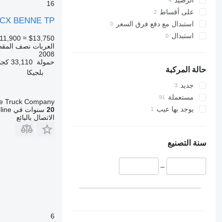
الرصيد
16
على أقساط
9CX BENNE TP
استبدال مع دفع فرق السعر
استبدال
11,900
≈ $13,750
العربات نصف المقط
2008
حمولة
33,110 كجم
حالة المركبة
بلجيكا
جديد
مستعملة
e Truck Company
يوجد بها عيب
20
سنوات في Autoline
الاتصال بالبائع
سنة التصنيع
–
6