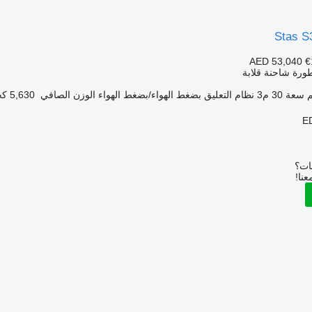
Stas S
AED 53,040
€
ورة شاحنة قلابة
سعة
30 م3
نظام التعليق
بضغط الهواء/بضغط الهواء
الوزن الصافي
5,630 كجم
E
بات؟
عنا!