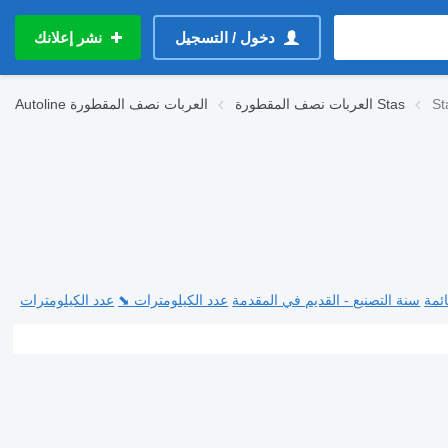
دخول / التسجيل
نشر إعلانك
St
العربات نصف المقطورة Stas
العربات نصف المقطورة
Autoline
ئمة
سنة التصنيع - القديم في المقدمة
عدد الكيلومترات ⬊
عدد الكيلومترات