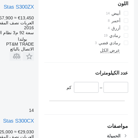
اللون
Stas S300ZX
أبيض
57,900
≈ €13,450
أحمر
العربات نصف المقط
2016
أزرق
سعة
92 م3
نظام ال
رمادي
بولندا
رمادي فضي
PT&M TRADE
الاتصال بالبائع
عرض الكل
عدد الكيلومترات
–
كم
14
Stas S300CX
مواصفات
25,000
≈ €29,030
الحمولة
العربات نصف المقط