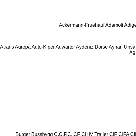
Ackermann-Fruehauf
Adamoli
Adig
Atrans
Aurepa
Auto-Kiper
Auwärter
Aydeniz Dorse
Ayhan Ünsa
Agr
Burger
Bussbygg
C.C.F.C.
CF
CHIV Trailer
CIF
CIFA
C