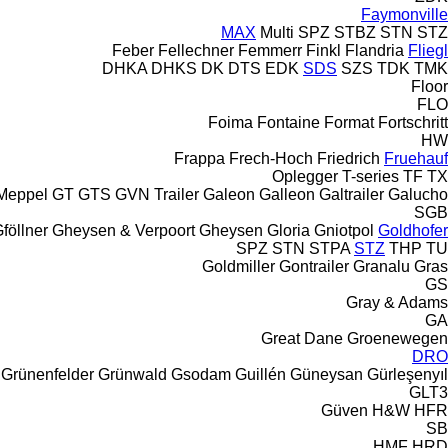
Faymonville
MAX
Multi
SPZ
STBZ
STN
STZ
Feber
Fellechner
Femmerr
Finkl
Flandria
Fliegl
DHKA
DHKS
DK
DTS
EDK
SDS
SZS
TDK
TMK
Floor
FLO
Foima
Fontaine
Format
Fortschritt
HW
Frappa
Frech-Hoch
Friedrich
Fruehauf
Oplegger
T-series
TF
TX
Meppel
GT
GTS
GVN Trailer
Galeon
Galleon
Galtrailer
Galucho
SGB
föllner
Gheysen & Verpoort
Gheysen
Gloria
Gniotpol
Goldhofer
SPZ
STN
STPA
STZ
THP
TU
Goldmiller
Gontrailer
Granalu
Gras
GS
Gray & Adams
GA
Great Dane
Groenewegen
DRO
Grünenfelder
Grünwald
Gsodam
Guillén
Güneysan
Gürleşenyıl
GLT3
Güven
H&W
HFR
SB
HMF
HRD