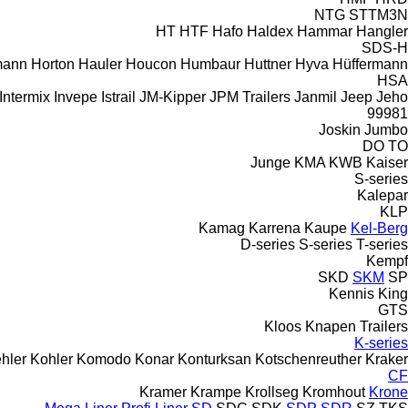
NTG
STTM3N
HT
HTF
Hafo
Haldex
Hammar
Hangler
SDS-H
mann
Horton Hauler
Houcon
Humbaur
Huttner
Hyva
Hüffermann
HSA
Intermix
Invepe
Istrail
JM-Kipper
JPM Trailers
Janmil
Jeep
Jeho
99981
Joskin
Jumbo
DO
TO
Junge
KMA
KWB
Kaiser
S-series
Kalepar
KLP
Kamag
Karrena
Kaupe
Kel-Berg
D-series
S-series
T-series
Kempf
SKD
SKM
SP
Kennis
King
GTS
Kloos
Knapen Trailers
K-series
hler
Kohler
Komodo
Konar
Konturksan
Kotschenreuther
Kraker
CF
Kramer
Krampe
Krollseg
Kromhout
Krone