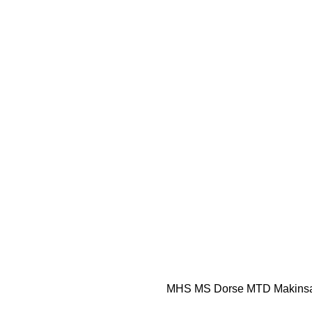
MHS
MS Dorse
MTD
Makins