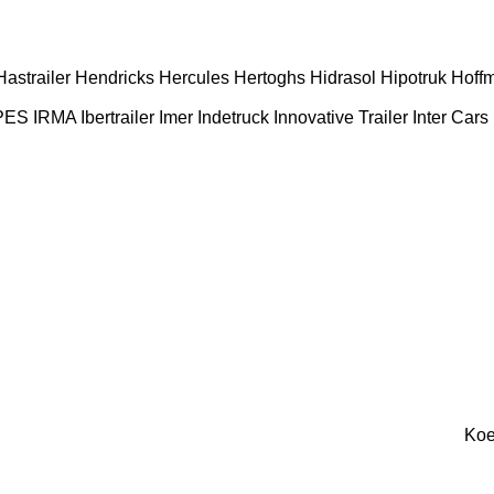
Hastrailer
Hendricks
Hercules
Hertoghs
Hidrasol
Hipotruk
Hoff
PES
IRMA
Ibertrailer
Imer
Indetruck
Innovative Trailer
Inter Cars
Koe