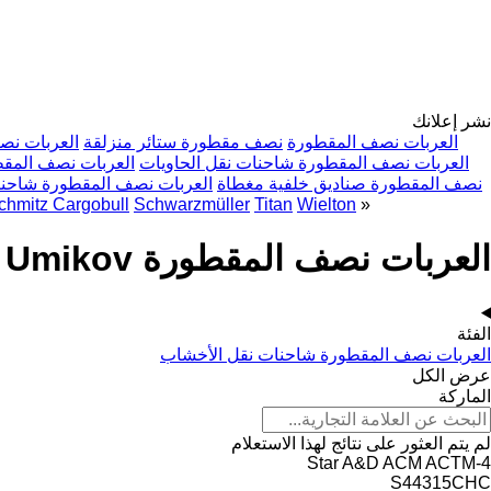
نشر إعلانك
العربات نصف المقطورة
نصف مقطورة ستائر منزلقة
العربات نص
العربات نصف المقطورة شاحنات نقل الحاويات
العربات نصف الم
نصف المقطورة صناديق خلفية مغطاة
العربات نصف المقطورة شاحنا
chmitz Cargobull
Schwarzmüller
Titan
Wielton
»
العربات نصف المقطورة Umikov
الفئة
العربات نصف المقطورة شاحنات نقل الأخشاب
عرض الكل
الماركة
لم يتم العثور على نتائج لهذا الاستعلام
A&D
ACM
ACTM
4-Star
S44315CHC