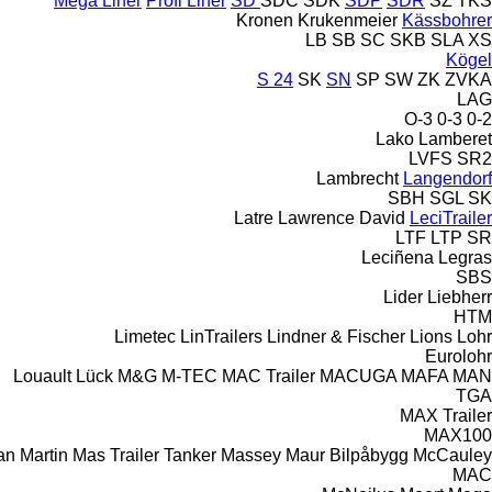
Mega Liner
Profi Liner
SD
SDC
SDK
SDP
SDR
SZ
TKS
Kronen
Krukenmeier
Kässbohrer
LB
SB
SC
SKB
SLA
XS
Kögel
S 24
SK
SN
SP
SW
ZK
ZVKA
LAG
O-3
0-3
0-2
Lako
Lamberet
LVFS
SR2
Lambrecht
Langendorf
SBH
SGL
SK
Latre
Lawrence David
LeciTrailer
LTF
LTP
SR
Leciñena
Legras
SBS
Lider
Liebherr
HTM
Limetec
LinTrailers
Lindner & Fischer
Lions
Lohr
Eurolohr
Louault
Lück
M&G
M-TEC
MAC Trailer
MACUGA
MAFA
MAN
TGA
MAX Trailer
MAX100
an
Martin
Mas Trailer Tanker
Massey
Maur Bilpåbygg
McCauley
MAC