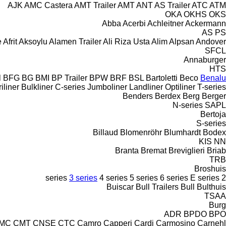
AJK
AMC Castera
AMT Trailer
AMT
ANT
AS Trailer
ATC
ATM
OKA
OKHS
OKS
Abba
Acerbi
Achleitner
Ackermann
AS
PS
e
Afrit
Aksoylu
Alamen Trailer
Ali Riza Usta
Alim
Alpsan
Andover
SFCL
Annaburger
HTS
l
BFG
BG
BMI
BP Trailer
BPW
BRF
BSL
Bartoletti
Beco
Benalu
iliner
Bulkliner
C-series
Jumboliner
Landliner
Optiliner
T-series
Benders
Berdex
Berg
Berger
N-series
SAPL
Bertoja
S-series
Billaud
Blomenröhr
Blumhardt
Bodex
KIS
NN
Branta
Bremat
Breviglieri
Briab
TRB
Broshuis
3 series
4 series
5 series
6 series
E series
2 series
Buiscar
Bull Trailers
Bull
Bulthuis
TSAA
Burg
ADR
BPDO
BPO
IMC
CMT
CNSE
CTC
Camro
Capperi
Cardi
Carmosino
Carnehl