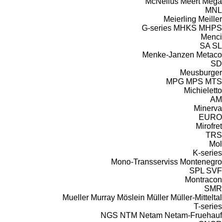
McNeilus
Meert
Mega
MNL
Meierling
Meiller
G-series
MHKS
MHPS
Menci
SA
SL
Menke-Janzen
Metaco
SD
Meusburger
MPG
MPS
MTS
Michieletto
AM
Minerva
EURO
Mirofret
TRS
Mol
K-series
Mono-Transserviss
Montenegro
SPL
SVF
Montracon
SMR
Mueller
Murray
Möslein
Müller
Müller-Mitteltal
T-series
NGS
NTM
Netam
Netam-Fruehauf