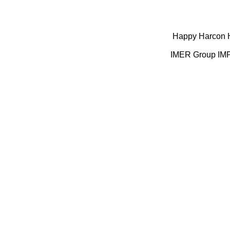
Happy
Harcon
IMER Group
IM