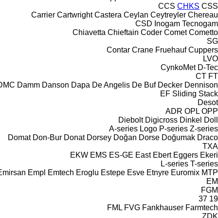
CCS
CHKS
CSS
Carrier
Cartwright
Castera
Ceylan
Ceytreyler
Chereau
CSD
Inogam
Tecnogam
Chiavetta
Chieftain
Coder
Comet
Cometto
SG
Contar
Crane Fruehauf
Cuppers
LVO
CynkoMet
D-Tec
CT
FT
DMC
Damm
Danson
Dapa
De Angelis
De Buf
Decker
Dennison
EF
Sliding
Stack
Desot
ADR
OPL
OPP
Diebolt
Digicross
Dinkel
Doll
A-series
Logo
P-series
Z-series
Domat
Don-Bur
Donat
Dorsey
Doğan Dorse
Doğumak
Draco
TXA
EKW
EMS
ES-GE
East
Ebert
Eggers
Ekeri
L-series
T-series
Emirsan
Empl
Emtech
Eroglu
Estepe
Esve
Etnyre
Euromix MTP
EM
FGM
37
19
FML
FVG
Fankhauser
Farmtech
ZDK