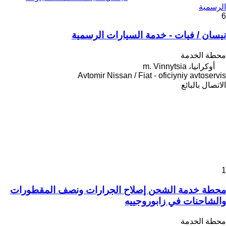
الرسمية
6
نيسان / فيات - خدمة السيارات الرسمية
محطة الخدمة
أوكرانيا، m. Vinnytsia
Avtomir Nissan / Fiat - oficiyniy avtoservis
الاتصال بالبائع
1
محطة خدمة الشحن إصلاح الجرارات ونصف المقطورات
والشاحنات في زابوروجييه
محطة الخدمة