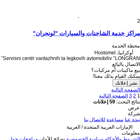
2
مراكز خدمة الشاحنات والسيارات "لونجران"
محطة الخدمة
أوكرانيا، Hostomel
Servisni centri vantazhnih ta legkovih avtomobiliv "LONGRAN"
الاتصال بالبائع
بيع ماكينات أم مركبات؟
يمكنك القيام بذلك معنا!
نشر إعلانك
الصفحة التالية
1
2
3
الصفحة التالية
نتائج البحث:
59 إعلانات
عرض
شركة
نبذة عنا
مساعدة
للاتصال بنا
الإمارات العربية المتحدة / العربية
معلومات
الشروط والأحكام
سياسة الخصوصية
نصائح للأمان
مراجعات حول