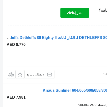
بات؟
نشر إعلانك
الزجاج الأمامي DETHLEFFS 80 Eighty II SKM06 622004 لـ الكارافانات Dethleffs Dethleffs 80 Eighty II
AED 8,770
SZ
الاتصال بالبائع
AED 7,981
SKM04 Windshield,