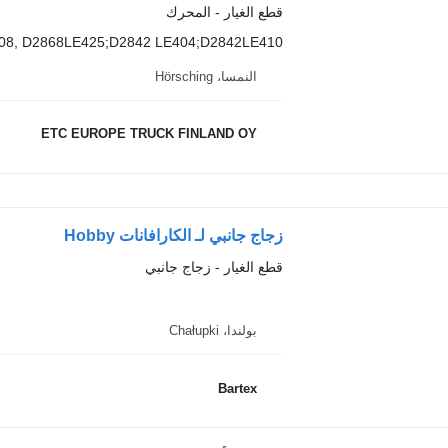
قطع الغيار - المحرك
08, D2868LE425;D2842 LE404;D2842LE410
النمسا، Hörsching
ETC EUROPE TRUCK FINLAND OY
زجاج جانبي لـ الكارافانات Hobby
قطع الغيار - زجاج جانبي
بولندا، Chałupki
Bartex