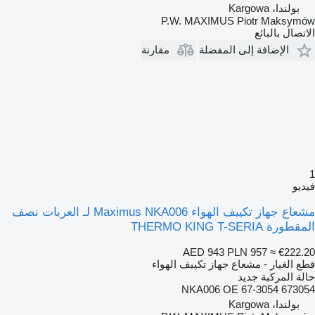
بولندا، Kargowa
P.W. MAXIMUS Piotr Maksymów
الاتصال بالبائع
الإضافة إلى المفضلة
مقارنة
1
فيديو
مشعاع جهاز تكييف الهواء Maximus NKA006 لـ العربات نصف
المقطورة THERMO KING T-SERIA
AED 943
PLN 957
≈ €222.20
قطع الغيار - مشعاع جهاز تكييف الهواء
حالة المركبة
جديد
NKA006 OE 67-3054 673054
بولندا، Kargowa