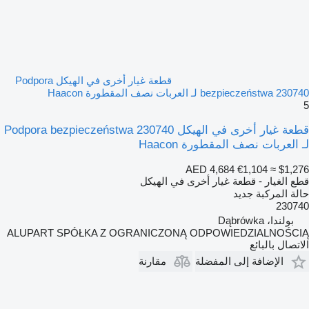
قطعة غيار أخرى في الهيكل Podpora
bezpieczeństwa 230740 لـ العربات نصف المقطورة Haacon
5
قطعة غيار أخرى في الهيكل Podpora bezpieczeństwa 230740
لـ العربات نصف المقطورة Haacon
AED 4,684
€1,104
≈ $1,276
قطع الغيار - قطعة غيار أخرى في الهيكل
حالة المركبة
جديد
230740
بولندا، Dąbrówka
ALUPART SPÓŁKA Z OGRANICZONĄ ODPOWIEDZIALNOŚCIĄ
الاتصال بالبائع
الإضافة إلى المفضلة
مقارنة