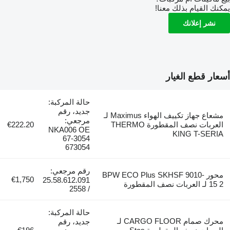
يمكنك القيام بذلك معنا!
نشر إعلانك
أسعار قطع الغيار
حالة المركبة:
جديد، رقم
مشعاع جهاز تكييف الهواء Maximus لـ
مرجعي:
العربات نصف المقطورة THERMO
€222.20
NKA006 OE
KING T-SERIA
67-3054
673054
رقم مرجعي:
محور BPW ECO Plus SKHSF 9010-
€1,750
25.58.612.091
15 2 لـ العربات نصف المقطورة
/ 2558
حالة المركبة:
محرك صمام CARGO FLOOR لـ
جديد، رقم