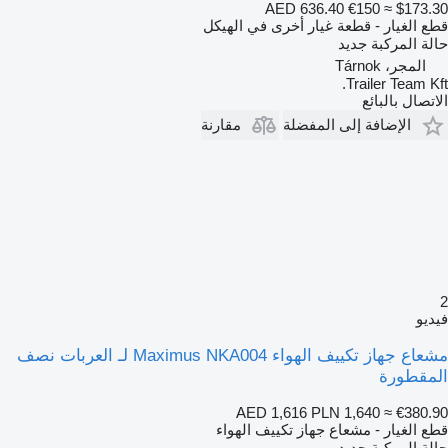
AED 636.40
€150
≈ $173.30
قطع الغيار - قطعة غيار أخرى في الهيكل
حالة المركبة
جديد
المجر، Tárnok
Trailer Team Kft.
الاتصال بالبائع
الإضافة إلى المفضلة
مقارنة
2
فيديو
مشعاع جهاز تكييف الهواء Maximus NKA004 لـ العربات نصف
المقطورة
AED 1,616
PLN 1,640
≈ €380.90
قطع الغيار - مشعاع جهاز تكييف الهواء
حالة المركبة
جديد