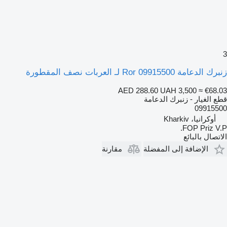
3
زنبرك الدعامة Ror 09915500 لـ العربات نصف المقطورة
AED 288.60
UAH 3,500
≈ €68.03
قطع الغيار - زنبرك الدعامة
09915500
أوكرانيا، Kharkiv
FOP Priz V.P.
الاتصال بالبائع
الإضافة إلى المفضلة
مقارنة