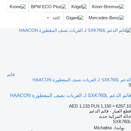
كافة
قائم
الدعم SXK760L لـ العربات نصف المقطورة HAACON
5
قائم الدعم SXK760L لـ العربات نصف المقطورة HAACON
AED 1,133
PLN 1,150
≈ €267.10
قطع الغيار - قائم الدعم
حالة المركبة
جديد
SXK760L
بولندا، Michałów