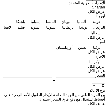
الإمارات العربية المتحدة
Sharjah
عرض الكل
أوروبا
هولندا
ألمانيا
اليونان
النمسا
إسبانيا
بلجيكا
البرتغال
بولندا
بريطانيا
إستونيا
السويد
فنلندا
لاتفيا
إيطاليا
عرض الكل
آسيا
تركيا
الصين
أوزبكستان
عرض الكل
الأخرى
أوكرانيا
عرض الكل
عرض الكل
السعر
–
نوع الإعلان
بيع
المزاد العلني
من الجهة الصانعة
الإيجار الطويل الأمد
الرصيد
على
أقساط
استبدال مع دفع فرق السعر
استبدال
عرض الكل