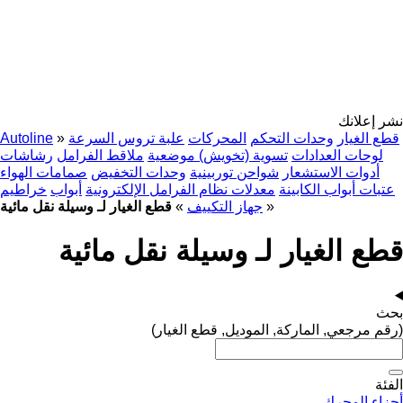
نشر إعلانك
قطع الغيار
وحدات التحكم
المحركات
علبة تروس السرعة
»
Autoline
لوحات العدادات
تسوية (تخويش) موضعية
ملاقط الفرامل
رشاشات
أدوات الاستشعار
شواحن توربينية
وحدات التخفيض
صمامات الهواء
عتبات أبواب الكابينة
معدلات نظام الفرامل الإلكترونية
أبواب
خراطيم
»
جهاز التكييف
»
قطع الغيار لـ وسيلة نقل مائية
قطع الغيار لـ وسيلة نقل مائية
بحث
(رقم مرجعي, الماركة, الموديل, قطع الغيار)
الفئة
أجزاء المحرك