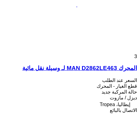
3
المحرك MAN D2862LE463 لـ وسيلة نقل مائية
السعر عند الطلب
قطع الغيار - المحرك
حالة المركبة
جديد
ديزل / مازوت
إيطاليا، Tropea
الاتصال بالبائع