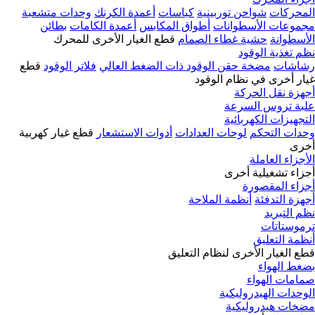
المحركات
شواحن توربينية
كباسات
أعمدة الكرنك
وحدات متشعبة
مجموعات الأسطوانات
أطواق المكابس
أعمدة الكامات
بطائن
الأسطوانة
حشية غطاء الصمام
قطع الغيار الأخرى للمحرك
نظم تغذية الوقود
رشاشات
مضخة حقن الوقود ذات الضغط العالي
فلاتر الوقود
قطع
غيار أخرى في نظام الوقود
أجهزة نقل الحركة
علبة تروس السرعة
التجهيزات الكهربائية
وحدات التحكم
لوحات العدادات
أدوات الاستشعار
قطع غيار كهربية
أخرى
الأجزاء العاملة
أجزاء تشغيلية أخرى
أجزاء المقصورة
أجهزة التدفئة
أنظمة الملاحة
نظم التبريد
ترموستاتات
أنظمة التعليق
قطع الغيار الأخرى لنظام التعليق
بضغط الهواء
صمامات الهواء
الوحدات الهيدروليكية
مضخات هيدروليكية