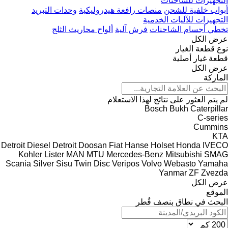
التجهيزات للشاحنات
أبواب خلفية للشحن
منصات رافعة هيدروليكية
وحدات التبريد
التجهيزات للآليات الخدمية
تخطي أجسام الشاحنات
فرش آلية
ألواح محاريث الثلج
عرض الكل
نوع قطعة الغيار
قطعة غيار أصلية
عرض الكل
الماركة
لم يتم العثور على نتائج لهذا الاستعلام
Bosch
Bukh
Caterpillar
C-series
Cummins
KTA
Detroit Diesel
Detroit
Doosan
Fiat
Hanse
Holset
Honda
IVECO
Kohler
Lister
MAN
MTU
Mercedes-Benz
Mitsubishi
SMAG
Scania
Silver
Sisu
Twin Disc
Veripos
Volvo
Webasto
Yamaha
Yanmar
ZF
Zvezda
عرض الكل
الموقع
البحث في نطاق بنصف قُطر