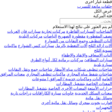
قطعة غيار أخرى
حلقات مانعة للتسرب
عرض الكل
فئة المركبة
لم يتم العثور على نتائج لهذا الاستعلام
الشاحنات
السيارات القاطرة
مركبات تجارية
سيارات فان
العربات
نصف المقطورة
مقطورة
الصهريج
الباصات
مركبات البلدية
آليات التنظيف وجمع النفايات من الشوارع
آلات إزالة الثلج
آلات التغطية بالرمل
سيارات كنس الشوارع
ماكينات
تسوية الثلج
آليات الإسعاف والإنقاذ والإطفاء
سيارات المطافئ
مركبات برمائية لكل أنواع الطرق
سيارة بلدية
شاحنات تنظيف شبكات مياه الأمطار
شاحنات جمع ونقل النفايات
شاحنات شفط مياه المجاري
ماكينات تنظيف المجاري
معدات المرافق
العامة
آليات وماكينات خدمية / المرافق ا متنوعات
المعدات الخاصة بتشغيل المطارات
جرارات الأمتعة
المعدات الأخرى الخاصة بتشغيل المطارات
معدات السكك الحديدية
حاويات
سيارة
الكارافانات
دراجات نارية
وسائل نقل مائية
قوارب
يخوت بمحرك
وسائل نقل مائية أخرى
التجهيزات