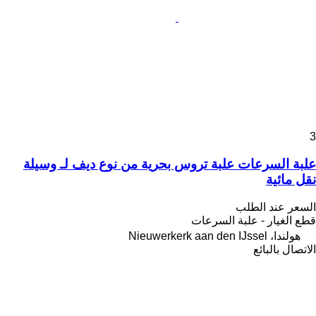
3
علبة السرعات علبة تروس بحرية من نوع ديف لـ وسيلة
نقل مائية
السعر عند الطلب
قطع الغيار - علبة السرعات
هولندا، Nieuwerkerk aan den IJssel
الاتصال بالبائع