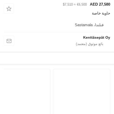
AED 27,580
≈ $7,510
€6,500
حاوية خاصة
فنلندا، Sastamala
Kenttäsepät Oy