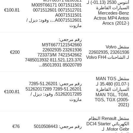
أنتوس 2530 (01.13-) لـ
M009T66171 0071511501
السيارات القاطرة
€100.81
0071512601 0071512701
Mercedes-Benz
A0071511501
Actros MP4 Antos
A0071512601...، وقود: ديزل /
Arocs (2012-)
مازوت
رقم مرجعي:
M9T6677121542660
مشغل Volvo
22602935 23261936
€200
22602935, 23261936
723373/M 7421542662
لـ الشاحنات Volvo FH4
7485013932 811.521.123.370
85013931 85020789...
مشغل MAN TGS
رقم مرجعي: 51.26201-7285
35.480 (01.07-) لـ
51.26201-7289 51262017289
السيارات القاطرة
€100.81
51262017285، وقود: ديزل /
MAN TGL, TGM,
مازوت
TGS, TGX (2005-
2021)
مشغل Renault النظام
الكهربائي DCI4 Starter
رقم مرجعي: 5010508443
€76
Motor Gebr. لـ