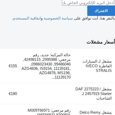
الاشتراك
بالنقر هنا، أنت توافق على
سياسة الخصوصية
و
اتفاقية المستخدم
.
أسعار مشغلات
حالة المركبة: جديد، رقم
مرجعي: 2995988, 42498115,
مشغل لـ السيارات
99486046, 0986023430,
القاطرة IVECO
€155
AZG4836, IS9154, 11139181,
STRALIS
AZG4878, MS198,
11139170...
مشغل DAF 2275223 /
2457919 Starter لـ
€180
الشاحنات
رقم مرجعي: M009T66971
مشغل Delco Remy
M9T66971 8200921