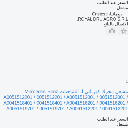
السعر عند الطلب
مشغل
رومانيا، Cristesti
ROYAL DRU AGRO S.R.L.
الاتصال بالبائع
1
مشغل محرك كهربائي لـ الشاحنات Mercedes-Benz
A0051512201 / 0051512201 / A0051512001 / 0051512001 /
A0041518401 / 0041518401 / A0041516201 / 0041516201 /
A0051519701 / 0051519701 / A0061512201 / 0061512201
السعر عند الطلب
مشغل