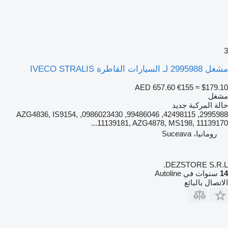
3
مشغل 2995988 لـ السيارات القاطرة IVECO STRALIS
AED 657.60
€155
≈ $179.10
مشغل
حالة المركبة
جديد
2995988, 42498115, 99486046, 0986023430, AZG4836, IS9154,
11139181, AZG4878, MS198, 11139170...
رومانيا، Suceava
DEZSTORE S.R.L.
14
سنوات في Autoline
الاتصال بالبائع