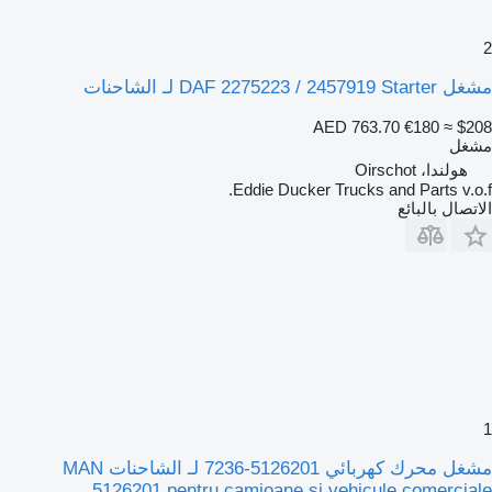
2
مشغل DAF 2275223 / 2457919 Starter لـ الشاحنات
AED 763.70
€180
≈ $208
مشغل
هولندا، Oirschot
Eddie Ducker Trucks and Parts v.o.f.
الاتصال بالبائع
1
مشغل محرك كهربائي 5126201-7236 لـ الشاحنات MAN
5126201 pentru camioane și vehicule comerciale