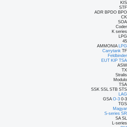
KIS
STF
ADR
BPDO
BPO
CK
SOA
Coder
K series
LPG
45
AMMONIA
LPG
Carrytank
TF
Feldbinder
EUT
KIP
TSA
ASW
TX
Stralis
Modulo
TSA
SSK
SSL
STB
STS
LAG
GSA
O-3
0-3
TGS
Magyar
S-series
SR
SA
SL
L-series