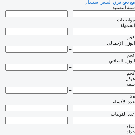
مع دفع فرق السعر
استبدال
سنة التصنيع
–
مواصفات
الحمولة
–
كجم
الوزن الإجمالي
–
كجم
الوزن الصافي
–
كجم
هيكل
سعة
–
م3
عدد الأقسام
–
عدد الفوهات
–
عداد
عداد