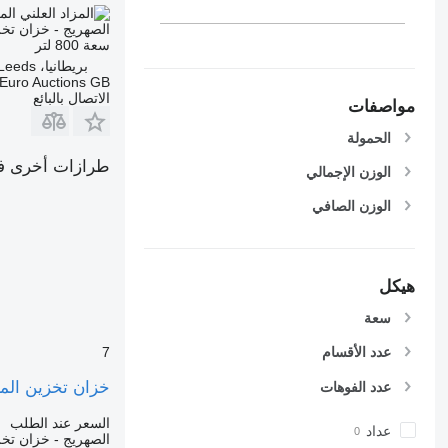
الم
الصهريج - خزان تخز
سعة
800 لتر
بريطانيا، Leeds
Euro Auctions GB
الاتصال بالبائع
مواصفات
الحمولة
طرازات أخرى في
الوزن الإجمالي
الوزن الصافي
هيكل
سعة
7
عدد الأقسام
خزان تخزين المي
عدد الفوهات
السعر عند الطلب
عداد
الصهريج - خزان تخز