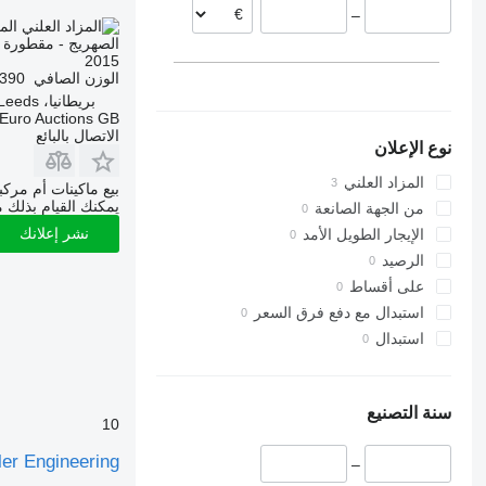
–
الم
الصهريج - مقطورة ص
2015
الوزن الصافي
390 كجم
بريطانيا، Leeds
Euro Auctions GB
الاتصال بالبائع
نوع الإعلان
المزاد العلني
بيع ماكينات أم مرك
يمكنك القيام بذلك م
من الجهة الصانعة
نشر إعلانك
الإيجار الطويل الأمد
الرصيد
على أقساط
استبدال مع دفع فرق السعر
استبدال
سنة التصنيع
10
ler Engineering
–