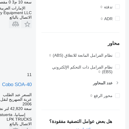
سعة
10 م3
0 مقصورة
تدفئة
الإمارات العربية ال
vy Equipment LLC
الاتصال بالبائع
ADR
محاور
نظام الفرامل المانعة للانغلاق (ABS)
نظام الفرامل ذات التحكم الإلكتروني
(EBS)
11
عدد المحاور
Cobo SOA-40
السعر عند الطلب
محور الرفع
عربة الصهريج لنقل 
2006
سعة
42,820 لتر
نظ
إسبانيا، Villatuerta
LPK TRUCKS
هل بعض عوامل التصفية مفقودة؟
الاتصال بالبائع