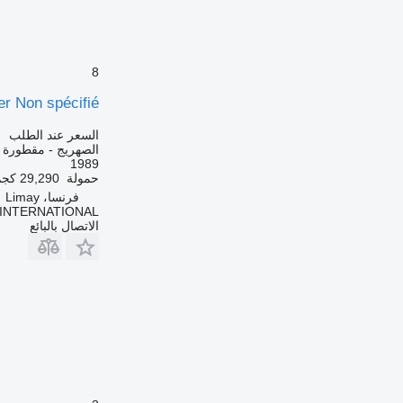
8
er Non spécifié
السعر عند الطلب
الصهريج - مقطورة 
1989
حمولة
29,290 كجم
فرنسا، Limay
 INTERNATIONAL
الاتصال بالبائع