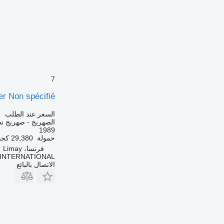
7
er Non spécifié
السعر عند الطلب
الصهريج - صهريج 
1989
حمولة
29,380 كجم
فرنسا، Limay
 INTERNATIONAL
الاتصال بالبائع