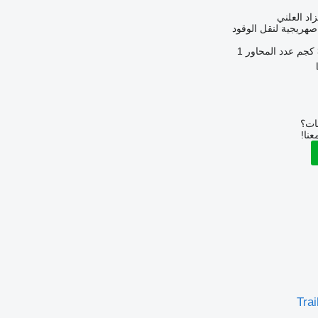
زاد العلني
هريجية لنقل الوقود
عدد المحاور
1
بات؟
عنا!
Trai