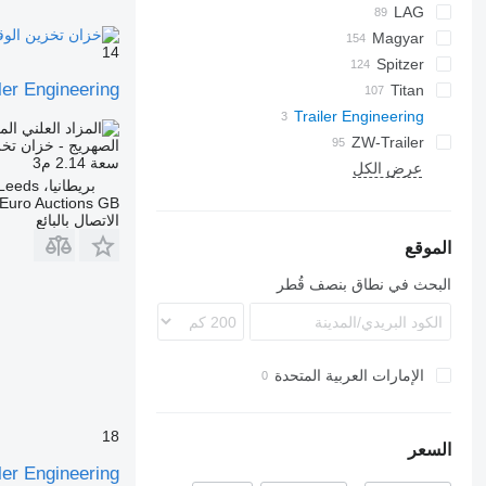
Modulo
BPDO
Stralis
ASW
LPG
EUT
TSA
SSK
NG
TF
TX
LAG
BPO
TGS
Magyar
SSL
KIP
0-3
14
MACOLA
S-series
L-series
GSA
SCT
TSA
STB
Spitzer
CM
SA
TS
ler Engineering
LPG
STS
O-3
SR
SF
SL
Titan
Trailer Engineering
OPL 38
SK
الم
ZW-Trailer
ADR
LPG
NS
SP
97
الصهريج - خزان تخز
سعة
2.14 م3
TX
عرض الكل
بريطانيا، Leeds
Euro Auctions GB
الاتصال بالبائع
الموقع
البحث في نطاق بنصف قُطر
الإمارات العربية المتحدة
18
السعر
ler Engineering