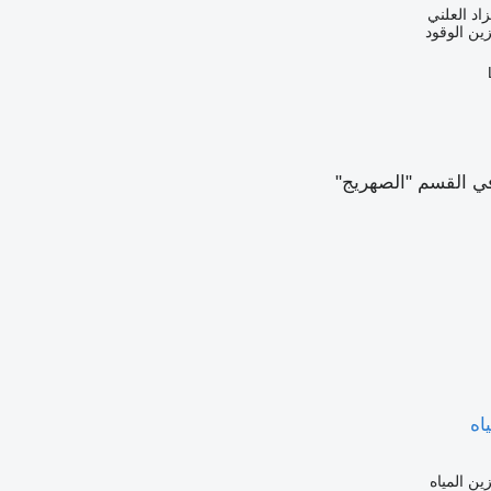
زاد العلني
ين الوقود
 القسم "الصهريج"
اه
ين المياه