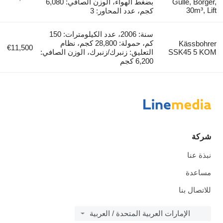
Gülle, Börger,
بضغط الهواء، الوزن الصافي: 6,080
30m³, Lift
كجم، عدد المحاور: 3
سنة: 2006، عدد الكيلومترات: 150
كم، حمولة: 28,800 كجم، نظام
Kässbohrer
€11,500
SSK45 5 KOM
التعليق: زنبرك/زنبرك، الوزن الصافي:
6,200 كجم
شركة
نبذة عنا
مساعدة
للاتصال بنا
الإمارات العربية المتحدة / العربية