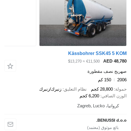
Kässbohrer SSK45 5 KOM
AED 48,780
≈ $13,270
€11,500
صهريج نصف مقطورة
2006
150 كم
حمولة
28,800 كجم
نظام التعليق
زنبرك/زنبرك
الوزن الصافي
6,200 كجم
كرواتيا، Zagreb, Lucko
BENUSSI d.o.o.