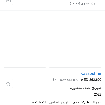
Kässbohrer
AED 262,600
≈ $71,400
€61,900
صهريج نصف مقطورة
2022
حمولة
32,740 كجم
الوزن الصافي
6,260 كجم