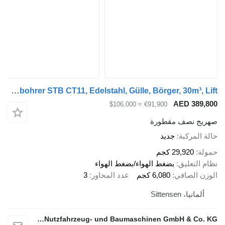
Kässbohrer STB CT11, Edelstahl, Gülle, Börger, 30m³, Lift
AED 389,800
≈ $106,000
€91,900
صهريج نصف مقطورة
حالة المركبة
جديد
حمولة
29,920 كجم
نظام التعليق
بضغط الهواء/بضغط الهواء
الوزن الصافي
6,080 كجم
عدد المحاور
3
ألمانيا، Sittensen
alga Nutzfahrzeug- und Baumaschinen GmbH & Co. KG