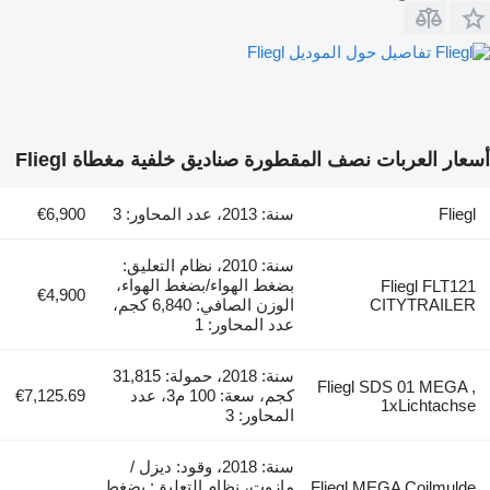
تفاصيل حول الموديل Fliegl
أسعار العربات نصف المقطورة صناديق خلفية مغطاة Fliegl
Fliegl
سنة: 2013، عدد المحاور: 3
€6,900
سنة: 2010، نظام التعليق:
بضغط الهواء/بضغط الهواء،
Fliegl FLT121
€4,900
CITYTRAILER
الوزن الصافي: 6,840 كجم،
عدد المحاور: 1
سنة: 2018، حمولة: 31,815
Fliegl SDS 01 MEGA ,
كجم، سعة: 100 م3، عدد
€7,125.69
1xLichtachse
المحاور: 3
سنة: 2018، وقود: ديزل /
مازوت، نظام التعليق: بضغط
Fliegl MEGA Coilmulde