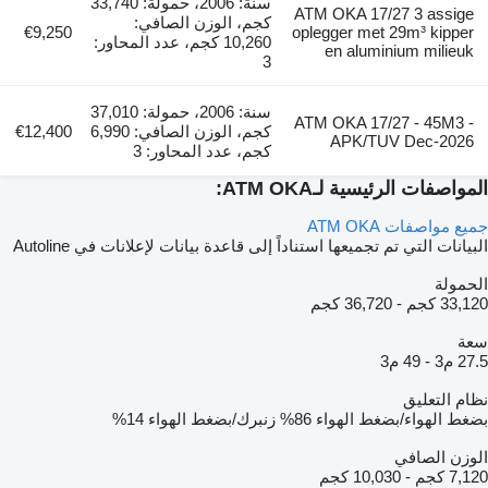
سنة: 2006، حمولة: 33,740
ATM OKA 17/27 3 assige
كجم، الوزن الصافي:
€9,250
oplegger met 29m³ kipper
10,260 كجم، عدد المحاور:
en aluminium milieuk
3
سنة: 2006، حمولة: 37,010
ATM OKA 17/27 - 45M3 -
كجم، الوزن الصافي: 6,990
€12,400
APK/TUV Dec-2026
كجم، عدد المحاور: 3
المواصفات الرئيسية لـATM OKA:
جميع مواصفات ATM OKA
البيانات التي تم تجميعها استناداً إلى قاعدة بيانات لإعلانات في Autoline
الحمولة
33,120 كجم
-
36,720 كجم
سعة
27.5 م3
-
49 م3
نظام التعليق
بضغط الهواء/بضغط الهواء
86%
زنبرك/بضغط الهواء
14%
الوزن الصافي
7,120 كجم
-
10,030 كجم