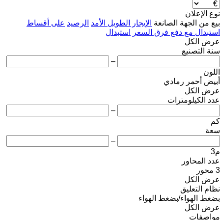
نوع الإعلان
بيع
من الجهة الصانعة
الإيجار الطويل الأمد
الرصيد
على أقساط
استبدال مع دفع فرق السعر
استبدال
عرض الكل
سنة التصنيع
–
اللون
أبيض
أحمر
رمادي
عرض الكل
عدد الكيلومترات
–
كم
سعة
–
م3
عدد المحاور
3 محور
عرض الكل
نظام التعليق
بضغط الهواء/بضغط الهواء
عرض الكل
مواصفات