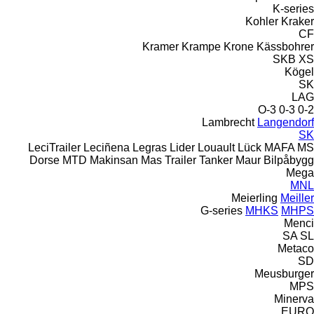
K-series
Kohler
Kraker
CF
Kramer
Krampe
Krone
Kässbohrer
SKB
XS
Kögel
SK
LAG
O-3
0-3
0-2
Lambrecht
Langendorf
SK
LeciTrailer
Leciñena
Legras
Lider
Louault
Lück
MAFA
MS
Dorse
MTD
Makinsan
Mas Trailer Tanker
Maur Bilpåbygg
Mega
MNL
Meierling
Meiller
G-series
MHKS
MHPS
Menci
SA
SL
Metaco
SD
Meusburger
MPS
Minerva
EURO