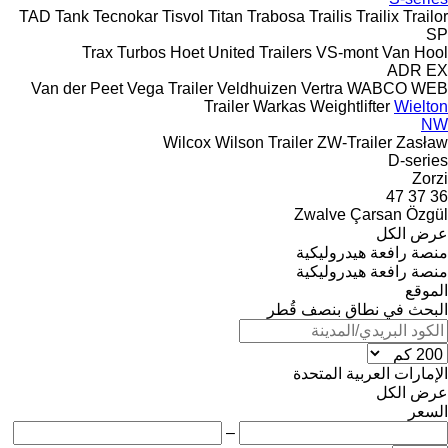
TAD
Tank
Tecnokar
Tisvol
Titan
Trabosa
Trailis
Trailix
Trailor
SP
Trax
Turbos Hoet
United Trailers
VS-mont
Van Hool
ADR
EX
Van der Peet
Vega Trailer
Veldhuizen
Vertra
WABCO
WEB
Trailer
Warkas
Weightlifter
Wielton
NW
Wilcox
Wilson Trailer
ZW-Trailer
Zasław
D-series
Zorzi
47
37
36
Zwalve
Çarsan
Özgül
عرض الكل
منصة رافعة هيدروليكية
منصة رافعة هيدروليكية
الموقع
البحث في نطاق بنصف قُطر
الإمارات العربية المتحدة
عرض الكل
السعر
–