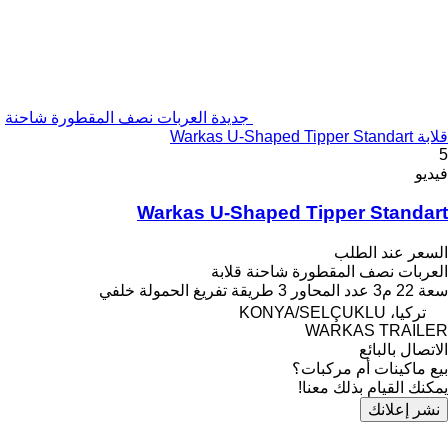
جديدة العربات نصف المقطورة شاحنة
قلابة Warkas U-Shaped Tipper Standart
5
فيديو
Warkas U-Shaped Tipper Standart
السعر عند الطلب
العربات نصف المقطورة شاحنة قلابة
سعة
22 م3
عدد المحاور
3
طريقة تفريغ الحمولة
خلفي
تركيا، KONYA/SELÇUKLU
WARKAS TRAILER
الاتصال بالبائع
بيع ماكينات أم مركبات؟
يمكنك القيام بذلك معنا!
نشر إعلانك