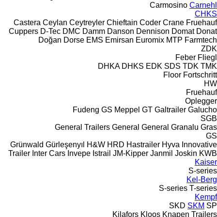
Carmosino
Carnehl
CHKS
Castera
Ceylan
Ceytreyler
Chieftain
Coder
Crane Fruehauf
Cuppers
D-Tec
DMC
Damm
Danson
Dennison
Domat
Donat
Doğan Dorse
EMS
Emirsan
Euromix MTP
Farmtech
ZDK
Feber
Fliegl
DHKA
DHKS
EDK
SDS
TDK
TMK
Floor
Fortschritt
HW
Fruehauf
Oplegger
Fudeng
GS Meppel
GT
Galtrailer
Galucho
SGB
General Trailers
General
General
Granalu
Gras
GS
Grünwald
Gürleşenyıl
H&W
HRD
Hastrailer
Hyva
Innovative
Trailer
Inter Cars
Invepe
Istrail
JM-Kipper
Janmil
Joskin
KWB
Kaiser
S-series
Kel-Berg
S-series
T-series
Kempf
SKD
SKM
SP
Kilafors
Kloos
Knapen Trailers