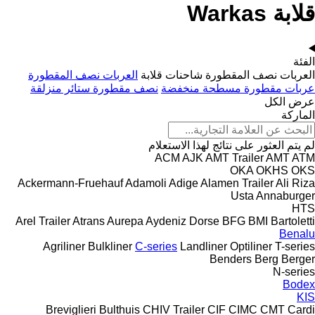
قلابة Warkas
الفئة
العربات نصف المقطورة شاحنات قلابة
العربات نصف المقطورة
عربات مقطورة مسطحة منخفضة
نصف مقطورة ستائر منزلقة
عرض الكل
الماركة
لم يتم العثور على نتائج لهذا الاستعلام
ACM
AJK
AMT Trailer
AMT
ATM
OKA
OKHS
OKS
Ackermann-Fruehauf
Adamoli
Adige
Alamen Trailer
Ali Riza
Usta
Annaburger
HTS
Arel Trailer
Atrans
Aurepa
Aydeniz Dorse
BFG
BMI
Bartoletti
Benalu
Agriliner
Bulkliner
C-series
Landliner
Optiliner
T-series
Benders
Berg
Berger
N-series
Bodex
KIS
Breviglieri
Bulthuis
CHIV Trailer
CIF
CIMC
CMT
Cardi