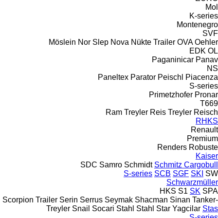
Mol
K-series
Montenegro
SVF
Möslein
Nor Slep
Nova
Nükte Trailer
OVA
Oehler
EDK
OL
Paganinicar
Panav
NS
Paneltex
Parator
Peischl
Piacenza
S-series
Primetzhofer
Pronar
T669
Ram Treyler
Reis Treyler
Reisch
RHKS
Renault
Premium
Renders
Robuste
Kaiser
SDC
Samro
Schmidt
Schmitz Cargobull
S-series
SCB
SGF
SKI
SW
Schwarzmüller
HKS
S1
SK
SPA
Scorpion Trailer
Serin
Serrus
Seymak
Shacman
Sinan Tanker-
Treyler
Snail
Socari
Stahl
Stahl
Star Yagcilar
Stas
S-series