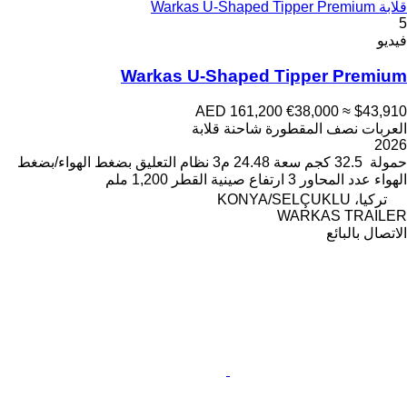
قلابة Warkas U-Shaped Tipper Premium
5
فيديو
Warkas U-Shaped Tipper Premium
AED 161,200
€38,000
≈ $43,910
العربات نصف المقطورة شاحنة قلابة
2026
حمولة
32.5 كجم
سعة
24.48 م3
نظام التعليق
بضغط الهواء/بضغط
الهواء
عدد المحاور
3
ارتفاع صينية القطر
1,200 ملم
تركيا، KONYA/SELÇUKLU
WARKAS TRAILER
الاتصال بالبائع