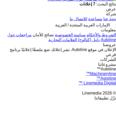
نتائج البحث:
7 إعلانات
عرض
شركة
نبذة عنا
مساعدة
للاتصال بنا
الإمارات العربية المتحدة / العربية
معلومات
الشروط والأحكام
سياسة الخصوصية
نصائح للأمان
مراجعات حول
Autoline
دليل (كتالوج) العلامات التجارية
عروضنا
الإعلان في موقع Autoline.
نشر إعلانك
ضع ملصقًا إعلانيًا
برنامج
فرعي
للشركات
مشروعاتنا
Autoline™
Machineryline™
Agroline™
Linemedia Digital ™
© 2026 Linemedia
نزّل تطبيقاتنا