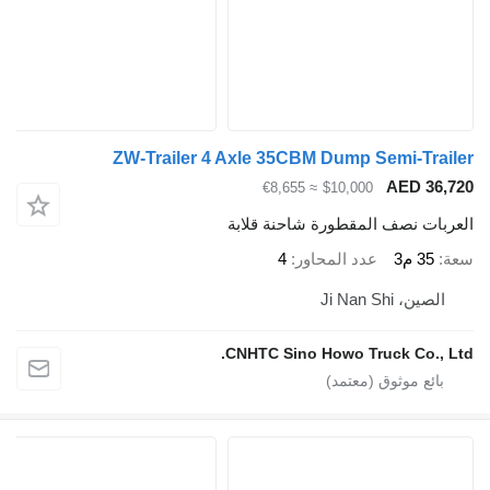
ZW-Trailer 4 Axle 35CBM Dump Semi-Trail
AED 36,7
≈ €8,655
$10,000
عربات نصف المقطورة شاحنة قلابة
ة
35 م3
عدد المحاور
4
الصين، Ji Nan Shi
CNHTC Sino Howo Truck Co., Lt