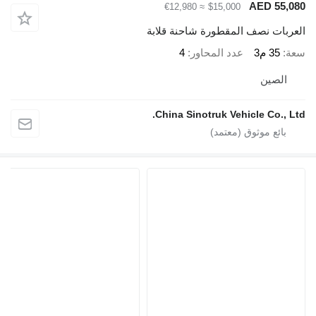
AED 55,0
≈ €12,980
$15,000
عربات نصف المقطورة شاحنة قلابة
ة
35 م3
عدد المحاور
4
الصين
China Sinotruk Vehicle Co., Lt