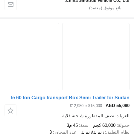
China Sinotruk Vehicle Co., Lt
ZW-Trailer 3 axle 60 ton Cargo transport Box Semi Trailer for Sudan
AED 55,0
≈ €12,980
$15,000
عربات نصف المقطورة شاحنة قلابة
ولة
60,000 كجم
سعة
45 م3
ام التعليق
زنبرك/زنبرك
عدد المحاور
3