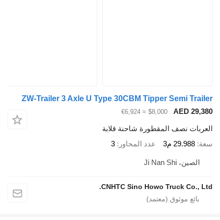
ZW-Trailer 3 Axle U Type 30CBM Tipper Semi Trail
AED 29,3
≈ €6,924
$8,000
عربات نصف المقطورة شاحنة قلابة
ة
29.988 م3
عدد المحاور
3
الصين، Ji Nan Shi
CNHTC Sino Howo Truck Co., Lt