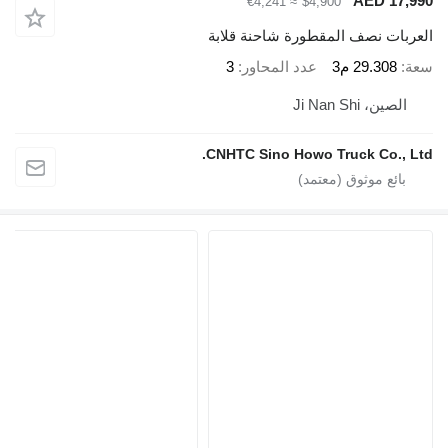
AED 17,9
≈ €4,241
$4,900
عربات نصف المقطورة شاحنة قلابة
ة
29.308 م3
عدد المحاور
3
الصين، Ji Nan Shi
CNHTC Sino Howo Truck Co., Lt