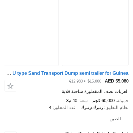
ZW-Trailer 4 Axle U type Sand Transport Dump semi trailer for Guinea
AED 55,0
≈ €12,980
$15,000
عربات نصف المقطورة شاحنة قلابة
ولة
60,000 كجم
سعة
40 م3
ام التعليق
زنبرك/زنبرك
عدد المحاور
4
الصين