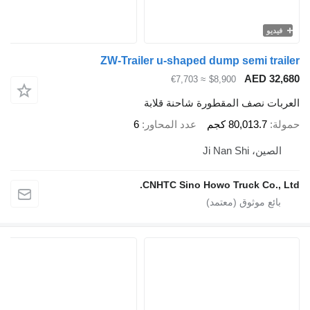
فيديو
ZW-Trailer u-shaped dump semi trail
AED 32,6
≈ €7,703
$8,900
عربات نصف المقطورة شاحنة قلابة
ولة
80,013.7 كجم
عدد المحاور
6
الصين، Ji Nan Shi
CNHTC Sino Howo Truck Co., Lt