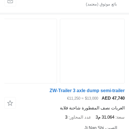
ZW-Trailer 3 axle dump semi-trail
AED 47,7
≈ €11,250
$13,000
عربات نصف المقطورة شاحنة قلابة
ة
31.064 م3
عدد المحاور
3
الصين، Ji Nan Shi