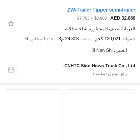
ZW-Trailer Tipper semi-trail
AED 32,6
≈ €7,703
$8,900
عربات نصف المقطورة شاحنة قلابة
ولة
120,021 كجم
سعة
29.308 م3
عدد المحاور
6
الصين، Ji Nan Shi
CNHTC Sino Howo Truck Co., Lt