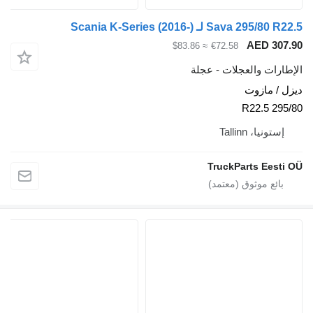
لـ Scania K-Series (2016-)
AED
≈ $83.86
€72.58
والعجلات - عجلة
ازوت
Tallinn
TruckParts 