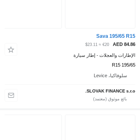
Sava 195
AE
≈ $23.11
€20
والعجلات - إطار سيارة
، Levice
SLOVAK FINANC