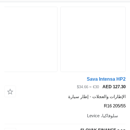
Sava Inte
AED
≈ $34.66
€30
والعجلات - إطار سيارة
، Levice
SLOVAK FINANC