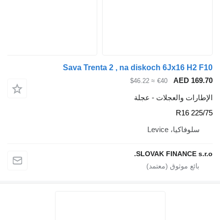
Sava Trenta 2 , na diskoch 6Jx1
AED
≈ $46.22
€40
والعجلات - عجلة
، Levice
SLOVAK FINANC