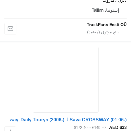
ازوت
Tallinn
TruckParts 
Sava CROSSWAY (01.06-) لـ Irisbus Arway, Crossway, Crealis, Magelys, Proway, Daily Tourys (2006-)
≈ $172.40
€149.20