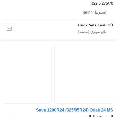
Tallinn
TruckParts 
Sava 1200R24 (325/95R24) Orja
د الطلب