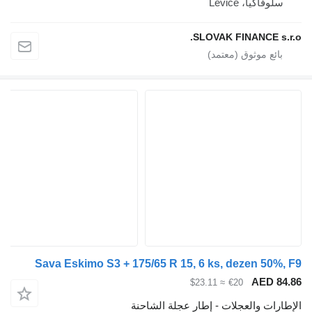
، Levice
SLOVAK FINANC
Sava Eskimo S3 + 175/65 R 15, 6 ks, dezen
AE
≈ $23.11
€20
والعجلات - إطار عجلة الشاحنة