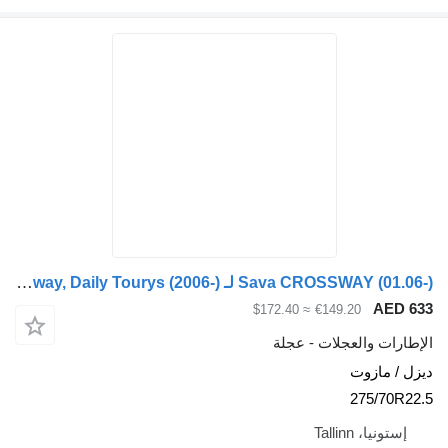
Sava CROSSWAY (01.06-) لـ Irisbus Arway, Crossway, Crealis, Magelys, Proway, Daily Tourys (2006-)
≈ $172.40
€149.20
والعجلات - عجلة
ازوت
275
Tallinn