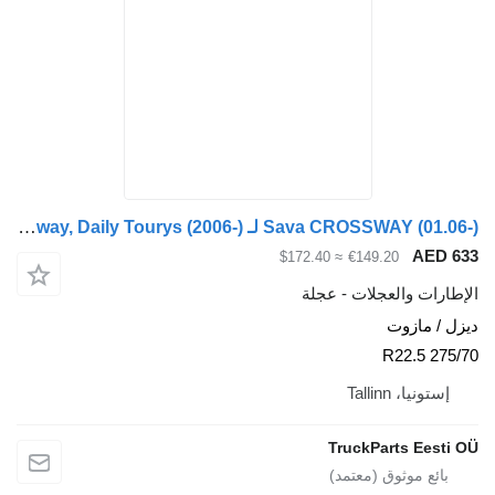
Sava CROSSWAY (01.06-) لـ Irisbus Arway, Crossway, Crealis, Magelys, Proway, Daily Tourys (2006-)
≈ $172.40
€149.20
والعجلات - عجلة
ازوت
Tallinn
TruckParts 