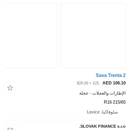
Sava T
AED
≈ $28.89
€25
والعجلات - عجلة
، Levice
SLOVAK FINANC