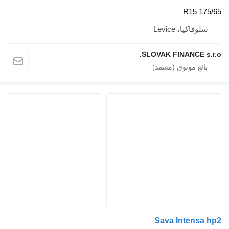
، Levice
SLOVAK FINANC
Sava Inte