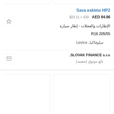
Sava esk
AE
≈ $23.11
€20
والعجلات - إطار سيارة
، Levice
SLOVAK FINANC