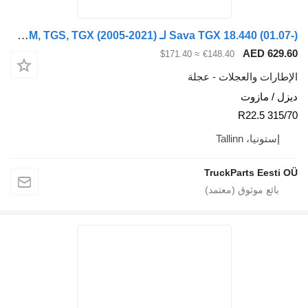
Sava TGX 18.440 (01.07-) لـ MAN TGL, TGM, TGS, TGX (2005-2021)
AED
≈ $171.40
€148.40
والعجلات - عجلة
ازوت
Tallinn
TruckParts 