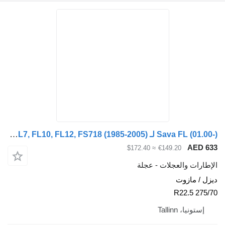
Sava FL (01.00-) لـ Volvo FL, FL6, FL7, FL10, FL12, FS718 (1985-2005)
≈ $172.40
€149.20
والعجلات - عجلة
ازوت
Tallinn