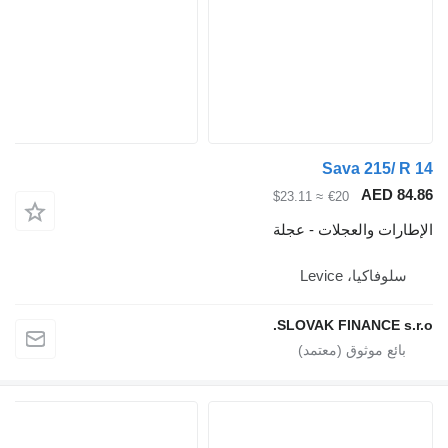
Sava 21
AE
≈ $23.11
€20
والعجلات - عجلة
، Levice
SLOVAK FINANC