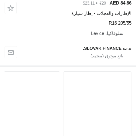
AE
≈ $23.11
€20
والعجلات - إطار سيارة
، Levice
SLOVAK FINANC