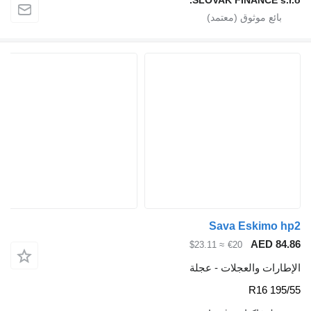
Sava Esk
AE
≈ $23.11
€20
والعجلات - عجلة