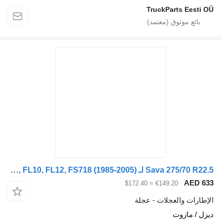
TruckParts 
Sava 275/70 R22.5 لـ Volvo FL, FL6, FL7, FL10, FL12, FS718 (1985-2005)
≈ $172.40
€149.20
والعجلات - عجلة
ازوت