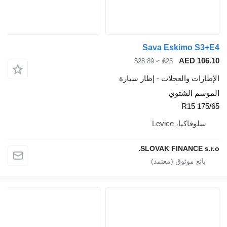
Sava Eskim
AED
≈ $28.89
€25
والعجلات - إطار سيارة
لشتوي
، Levice
SLOVAK FINANC