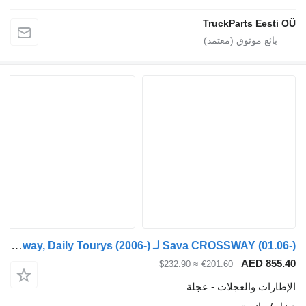
TruckParts 
Sava CROSSWAY (01.06-) لـ Irisbus Arway, Crossway, Crealis, Magelys, Proway, Daily Tourys (2006-)
AED
≈ $232.90
€201.60
والعجلات - عجلة