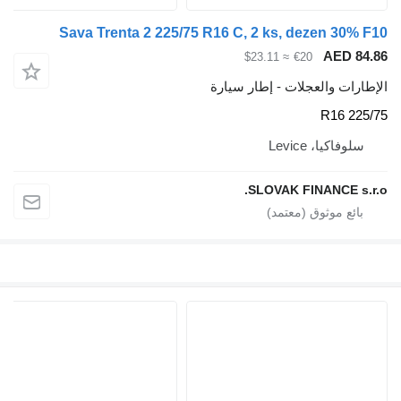
Sava Trenta 2 225/75 R16 C, 2 ks, dezen
AE
≈ $23.11
€20
والعجلات - إطار سيارة
، Levice
SLOVAK FINANC