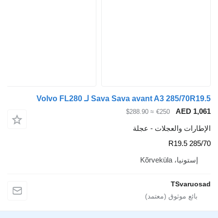
Sava Sava avant A3  لـ Volvo FL280
AE
≈ $288.90
€250
والعجلات - عجلة
Kõrvekül
TSv