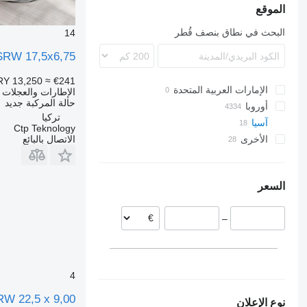
الموقع
البحث في نطاق بنصف قُطر
14
SRW 17,5x6,75
RY 13,250
≈ €241
الإمارات العربية المتحدة
الإطارات والعجلات 
حالة المركبة
جديد
أوروبا
تركيا
آسيا
إستونيا
Ctp Teknology
الاتصال بالبائع
الأخرى
رومانيا
أوزبكستان
تركيا
ألمانيا
أوكرانيا
هولندا
الصين
Ankara
السعر
Acıgöl
اليابان
سلوفاكيا
بلجيكا
–
ليتوانيا
الدنمارك
عرض الكل
4
RW 22,5 x 9,00
نوع الإعلان