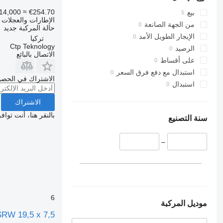
14,000
≈ €254.70
بيع
الإطارات والعجلات 
من الجهة الصانعة
حالة المركبة
جديد
الإيجار الطويل الأمد
تركيا
Ctp Teknology
الرصيد
الاتصال بالبائع
على أقساط
استبدال مع دفع فرق السعر
الاشتراك في الحصو
استبدال
الاشتراك
بالنقر هنا، أنت توا
سنة التصنيع
–
6
موديل المركبة
SRW 19,5 x 7,5