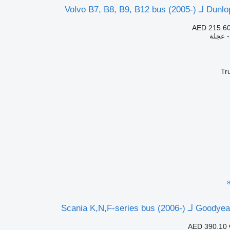
Volvo B7, B8, -)
AED 215.6
- عجلة
Tr
Scania K,N,F-series-)
AED 390.10