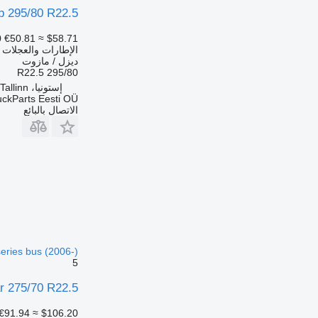
Dunlop 295/80 R22.5 لـ B9, B12 bus (2005
0
€50.81
≈ $58.71
الإطارات والعجلات 
ديزل / مازوت
295/80 R22.5
إستونيا، Tallinn
uckParts Eesti OÜ
الاتصال بالبائع
series bus (2006-)
5
Goodyear 275/70 R22.5 لـ  bus (2006
€91.94
≈ $106.20