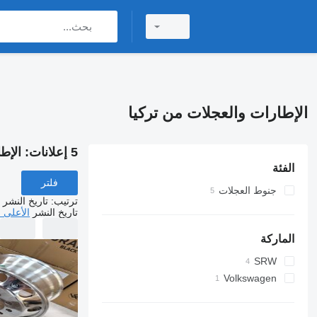
الإطارات والعجلات من تركيا
5 إعلانات:
الإط
الفئة
فلتر
جنوط العجلات
ترتيب
:
تاريخ النشر
جنوط العجلات للشاحنات
تاريخ النشر
الأعلى 
حافات (جنوط) العجلة السيارة
الماركة
SRW
Volkswagen
Crafter