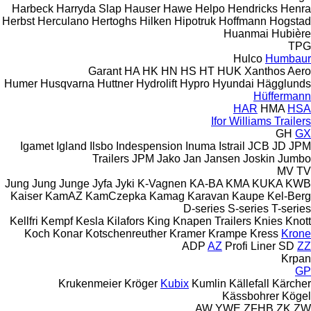
Harbeck
Harryda Slap
Hauser
Hawe
Helpo
Hendricks
Henra
Herbst
Herculano
Hertoghs
Hilken
Hipotruk
Hoffmann
Hogstad
Huanmai
Hubière
TPG
Hulco
Humbaur
Garant
HA
HK
HN
HS
HT
HUK
Xanthos Aero
Humer
Husqvarna
Huttner
Hydrolift
Hypro
Hyundai
Hägglunds
Hüffermann
HAR
HMA
HSA
Ifor Williams Trailers
GH
GX
Igamet
Igland
Ilsbo
Indespension
Inuma
Istrail
JCB
JD
JPM
Trailers
JPM
Jako
Jan
Jansen
Joskin
Jumbo
MV
TV
Jung
Jung
Junge
Jyfa
Jyki
K-Vagnen
KA-BA
KMA
KUKA
KWB
Kaiser
KamAZ
KamCzepka
Kamag
Karavan
Kaupe
Kel-Berg
D-series
S-series
T-series
Kellfri
Kempf
Kesla
Kilafors
King
Knapen Trailers
Knies
Knott
Koch
Konar
Kotschenreuther
Kramer
Krampe
Kress
Krone
ADP
AZ
Profi Liner
SD
ZZ
Krpan
GP
Krukenmeier
Kröger
Kubix
Kumlin
Källefall
Kärcher
Kässbohrer
Kögel
AW
YWE
ZFHB
ZK
ZW