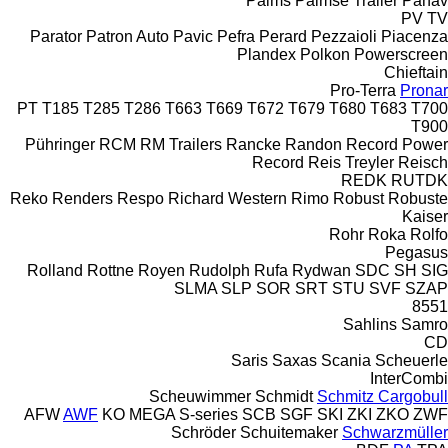
Palms
Palmse Trailer
Panav
PV
TV
Parator
Patron Auto
Pavic
Pefra
Perard
Pezzaioli
Piacenza
Plandex
Polkon
Powerscreen
Chieftain
Pro-Terra
Pronar
PT
T185
T285
T286
T663
T669
T672
T679
T680
T683
T700
T900
Pühringer
RCM
RM Trailers
Rancke
Randon
Record Power
Record
Reis Treyler
Reisch
REDK
RUTDK
Reko
Renders
Respo
Richard Western
Rimo
Robust
Robuste
Kaiser
Rohr
Roka
Rolfo
Pegasus
Rolland
Rottne
Royen
Rudolph
Rufa
Rydwan
SDC
SH
SIG
SLMA
SLP
SOR
SRT
STU
SVF
SZAP
8551
Sahlins
Samro
CD
Saris
Saxas
Scania
Scheuerle
InterCombi
Scheuwimmer
Schmidt
Schmitz Cargobull
AFW
AWF
KO
MEGA
S-series
SCB
SGF
SKI
ZKI
ZKO
ZWF
Schröder
Schuitemaker
Schwarzmüller