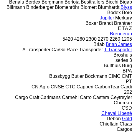
Benalu
Berdex
Bergmann
Bertoja
Besttrailers
Bicchi
Bigab
Biilmann
Binderberger
Blomenröhr
Blomert
Blumhardt
Blyss
Bodex
Boro
Jupiter
Merkury
Boxer
Brandt
Brantner
E
TA
Z
Brenderup
5420
4260
2300
2270
2260
1205
Briab
Brian James
A Transporter
CarGo
Race Transporter
T Transporter
Broshuis
3 series
Bulthuis
Burg
BPA
Bussbygg
Butler
Böckmann
CIMC
CMT
PT
CN Agro
CNSE
CTC
Capperi
CarbonTear
Cardi
202
Cargo Craft
Carlmans
Carnehl
Carro
Castera
Ceytreyler
Chereau
CSD
Cheval Liberté
Debon
Gold
Chieftain
Claas
Cargos