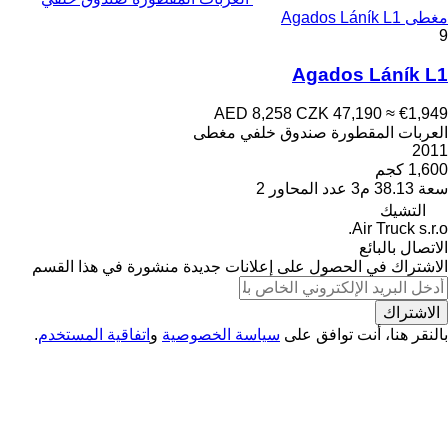
مغطى Agados Láník L1
9
Agados Láník L1
AED 8,258
CZK 47,190
≈ €1,949
العربات المقطورة صندوق خلفي مغطى
2011
1,600 كجم
سعة
38.13 م3
عدد المحاور
2
التشيك
Air Truck s.r.o.
الاتصال بالبائع
الاشتراك في الحصول على إعلانات جديدة منشورة في هذا القسم
الاشتراك
بالنقر هنا، أنت توافق على
سياسة الخصوصية
و
اتفاقية المستخدم
.