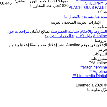
حمولة: 1,880 كجم، الوزن الصافي:
€8,446
SKLOPNÝ S
820 كجم، عدد المحاور: 2
PLACHTOU, 8 PALET
شركة
نبذة عنا
مساعدة
للاتصال بنا
الإمارات العربية المتحدة / العربية
معلومات
الشروط والأحكام
سياسة الخصوصية
نصائح للأمان
مراجعات حول
Autoline
دليل (كتالوج) العلامات التجارية
عروضنا
الإعلان في موقع Autoline.
نشر إعلانك
ضع ملصقًا إعلانيًا
برنامج
فرعي
للشركات
مشروعاتنا
Autoline™
Machineryline™
Agroline™
Linemedia Digital ™
© 2026 Linemedia
نزّل تطبيقاتنا