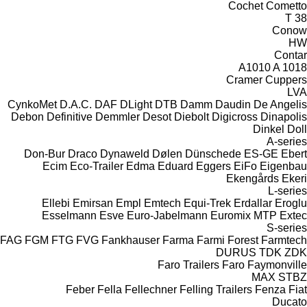
Cochet
Cometto
T 38
Conow
HW
Contar
A1010
A 1018
Cramer
Cuppers
LVA
CynkoMet
D.A.C.
DAF
DLight
DTB
Damm
Daudin
De Angelis
Debon
Definitive
Demmler
Desot
Diebolt
Digicross
Dinapolis
Dinkel
Doll
A-series
Don-Bur
Draco
Dynaweld
Dølen
Dünschede
ES-GE
Ebert
Ecim
Eco-Trailer
Edma
Eduard
Eggers
EiFo
Eigenbau
Ekengårds
Ekeri
L-series
Ellebi
Emirsan
Empl
Emtech
Equi-Trek
Erdallar
Eroglu
Esselmann
Esve
Euro-Jabelmann
Euromix MTP
Extec
S-series
FAG
FGM
FTG
FVG
Fankhauser
Farma
Farmi Forest
Farmtech
DURUS
TDK
ZDK
Faro Trailers
Faro
Faymonville
MAX
STBZ
Feber
Fella
Fellechner
Felling Trailers
Fenza
Fiat
Ducato