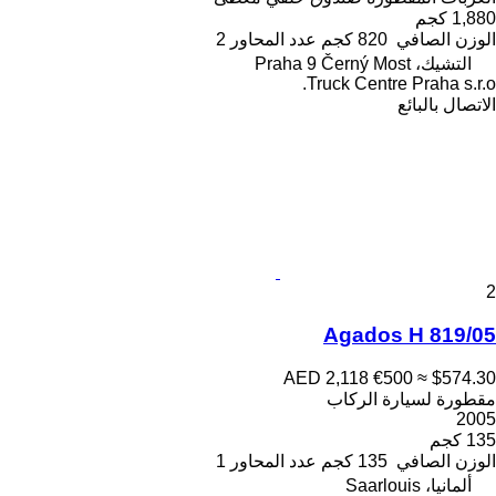
1,880 كجم
الوزن الصافي
820 كجم
عدد المحاور
2
التشيك، Praha 9 Černý Most
Truck Centre Praha s.r.o.
الاتصال بالبائع
2
Agados H 819/05
AED 2,118
€500
≈ $574.30
مقطورة لسيارة الركاب
2005
135 كجم
الوزن الصافي
135 كجم
عدد المحاور
1
ألمانيا، Saarlouis