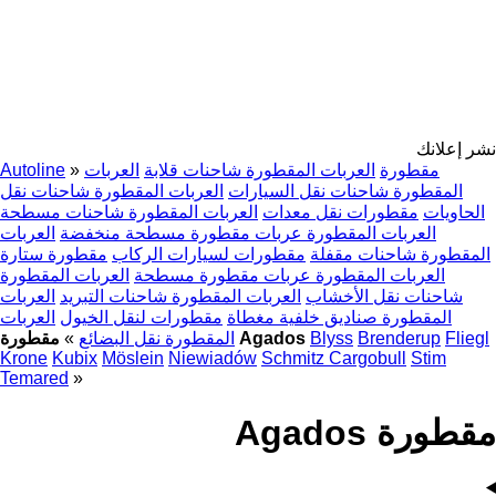
نشر إعلانك
مقطورة
العربات المقطورة شاحنات قلابة
العربات
»
Autoline
المقطورة شاحنات نقل السيارات
العربات المقطورة شاحنات نقل
الحاويات
مقطورات نقل معدات
العربات المقطورة شاحنات مسطحة
العربات المقطورة عربات مقطورة مسطحة منخفضة
العربات
المقطورة شاحنات مقفلة
مقطورات لسيارات الركاب
مقطورة ستارة
العربات المقطورة عربات مقطورة مسطحة
العربات المقطورة
شاحنات نقل الأخشاب
العربات المقطورة شاحنات التبريد
العربات
المقطورة صناديق خلفية مغطاة
مقطورات لنقل الخيول
العربات
Fliegl
Brenderup
Blyss
مقطورة Agados
المقطورة نقل البضائع
»
Krone
Kubix
Möslein
Niewiadów
Schmitz Cargobull
Stim
Temared
»
مقطورة Agados