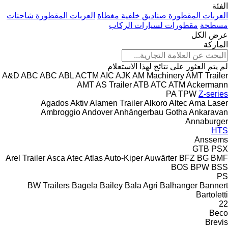
الفئة
العربات المقطورة صناديق خلفية مغطاة
العربات المقطورة شاحنات
مسطحة
مقطورات لسيارات الركاب
عرض الكل
الماركة
لم يتم العثور على نتائج لهذا الاستعلام
A&D
ABC
ABC
ABL
ACTM
AIC
AJK
AM Machinery
AMT Trailer
AMT
AS Trailer
ATB
ATC
ATM
Ackermann
PA
TPW
Z-series
Agados
Aktiv
Alamen Trailer
Alkoro
Altec
Ama Laser
Ambroggio
Andover
Anhängerbau Gotha
Ankaravan
Annaburger
HTS
Anssems
GTB
PSX
Arel Trailer
Asca
Atec
Atlas
Auto-Kiper
Auwärter
BFZ
BG
BMF
BOS
BPW
BSS
PS
BW Trailers
Bagela
Bailey
Bala Agri
Balhanger
Bannert
Bartoletti
22
Beco
Brevis