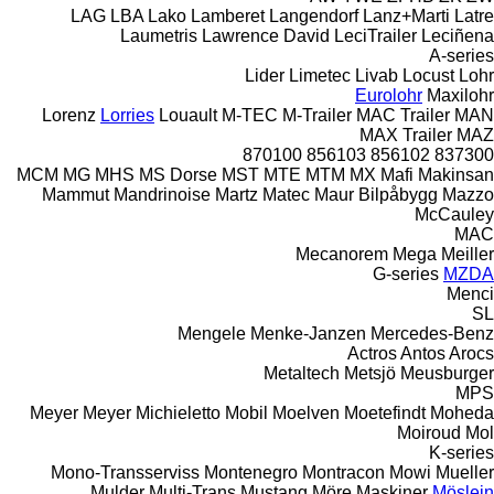
LAG
LBA
Lako
Lamberet
Langendorf
Lanz+Marti
Latre
Laumetris
Lawrence David
LeciTrailer
Leciñena
A-series
Lider
Limetec
Livab
Locust
Lohr
Eurolohr
Maxilohr
Lorenz
Lorries
Louault
M-TEC
M-Trailer
MAC Trailer
MAN
MAX Trailer
MAZ
870100
856103
856102
837300
MCM
MG
MHS
MS Dorse
MST
MTE
MTM
MX
Mafi
Makinsan
Mammut
Mandrinoise
Martz
Matec
Maur Bilpåbygg
Mazzo
McCauley
MAC
Mecanorem
Mega
Meiller
G-series
MZDA
Menci
SL
Mengele
Menke-Janzen
Mercedes-Benz
Actros
Antos
Arocs
Metaltech
Metsjö
Meusburger
MPS
Meyer
Meyer
Michieletto
Mobil
Moelven
Moetefindt
Moheda
Moiroud
Mol
K-series
Mono-Transserviss
Montenegro
Montracon
Mowi
Mueller
Mulder
Multi-Trans
Mustang
Möre Maskiner
Möslein