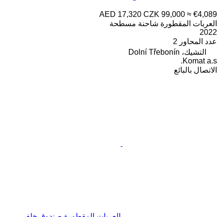
AED 17,320
CZK 99,000
≈ €4,089
العربات المقطورة شاحنة مسطحة
2022
عدد المحاور
2
التشيك، Dolní Třebonín
Komat a.s.
الاتصال بالبائع
العربات المقطورة صندوق خلفي