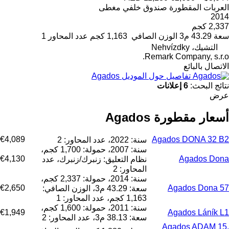
العربات المقطورة صندوق خلفي مغطى
2014
2,337 كجم
سعة
43.29 م3
الوزن الصافي
1,163 كجم
عدد المحاور
1
التشيك، Nehvízdky
Remark Company, s.r.o.
الاتصال بالبائع
تفاصيل حول الموديل Agados
نتائج البحث:
6 إعلانات
عرض
أسعار مقطورة Agados
€4,089
Agados DONA 32 B2
سنة: 2022، عدد المحاور: 2
سنة: 2007، حمولة: 1,700 كجم،
€4,130
Agados Dona
نظام التعليق: زنبرك/زنبرك، عدد
المحاور: 2
سنة: 2014، حمولة: 2,337 كجم،
€2,650
Agados Dona 57
سعة: 43.29 م3، الوزن الصافي:
1,163 كجم، عدد المحاور: 1
سنة: 2011، حمولة: 1,600 كجم،
€1,949
Agados Láník L1
سعة: 38.13 م3، عدد المحاور: 2
Agados ADAM 15,