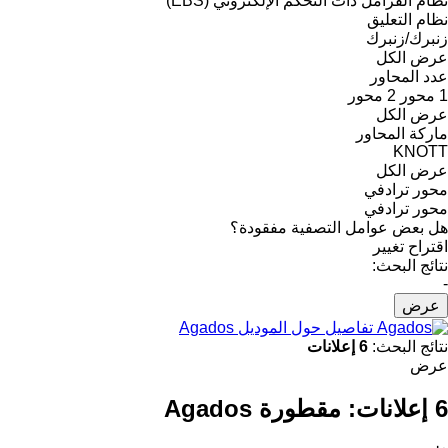
نظام الفرامل ذات التحكم الإلكتروني (EBS)
نظام التعليق
زنبرك/زنبرك
عرض الكل
عدد المحاور
1 محور
2 محور
عرض الكل
ماركة المحاور
KNOTT
عرض الكل
محور ترادفي
محور ترادفي
هل بعض عوامل التصفية مفقودة؟
اقتراح تغيير
نتائج البحث:
-
عرض
تفاصيل حول الموديل Agados
نتائج البحث:
6 إعلانات
عرض
6 إعلانات:
مقطورة Agados