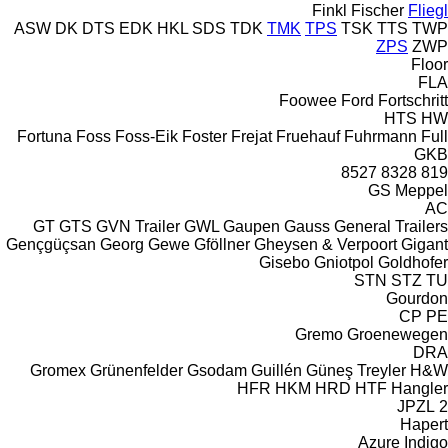
Finkl
Fischer
Fliegl
ASW
DK
DTS
EDK
HKL
SDS
TDK
TMK
TPS
TSK
TTS
TWP
ZPS
ZWP
Floor
FLA
Foowee
Ford
Fortschritt
HTS
HW
Fortuna
Foss
Foss-Eik
Foster
Frejat
Fruehauf
Fuhrmann
Full
GKB
8527
8328
819
GS Meppel
AC
GT
GTS
GVN Trailer
GWL
Gaupen
Gauss
General Trailers
Gençgüçsan
Georg
Gewe
Gföllner
Gheysen & Verpoort
Gigant
Gisebo
Gniotpol
Goldhofer
STN
STZ
TU
Gourdon
CP
PE
Gremo
Groenewegen
DRA
Gromex
Grünenfelder
Gsodam
Guillén
Güneş Treyler
H&W
HFR
HKM
HRD
HTF
Hangler
2 JPZL
Hapert
Azure
Indigo