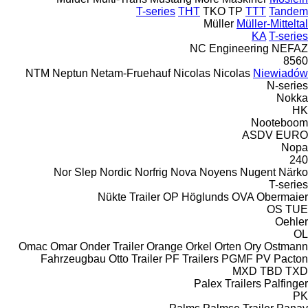
T-series
THT
TKO
TP
TTT
Tandem
Müller
Müller-Mitteltal
KA
T-series
NC Engineering
NEFAZ
8560
NTM
Neptun
Netam-Fruehauf
Nicolas
Nicolas
Niewiadów
N-series
Nokka
HK
Nooteboom
ASDV
EURO
Nopa
240
Nor Slep
Nordic
Norfrig
Nova
Noyens
Nugent
Närko
T-series
Nükte Trailer
OP Höglunds
OVA
Obermaier
OS
TUE
Oehler
OL
Omac
Omar
Onder Trailer
Orange
Orkel
Orten
Ory
Ostmann
Fahrzeugbau
Otto Trailer
PF Trailers
PGMF
PV
Pacton
MXD
TBD
TXD
Palex Trailers
Palfinger
PK