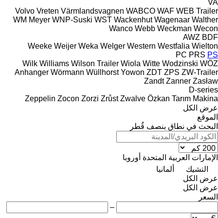
VA
Volvo
Vreten
Värmlandsvagnen
WABCO
WAF
WEB Trailer
WM Meyer
WNP-Suski
WST
Wackenhut
Wagenaar
Walther
Wanco
Webb
Weckman
Wecon
AWZ
BDF
Weeke
Weijer
Weka
Welger
Western
Westfalia
Wielton
PC
PRS
PS
Wilk
Williams
Wilson Trailer
Wiola
Witte
Wodzinski
WÖZ
Anhanger
Wörmann
Wüllhorst
Yowon
ZDT
ZPS
ZW-Trailer
Zandt
Zanner
Zasław
D-series
Zeppelin
Zocon
Zorzi
Zrůst
Zwalve
Özkan Tarım Makina
عرض الكل
الموقع
البحث في نطاق بنصف قُطر
الإمارات العربية المتحدة
أوروبا
التشيك
ألمانيا
عرض الكل
عرض الكل
السعر
–