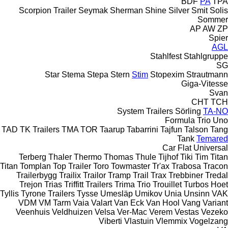
BDF
PA
TPA
Scorpion Trailer
Seymak
Sherman
Shine
Silver
Smit
Solis
Sommer
AP
AW
ZP
Spier
AGL
Stahlfest
Stahlgruppe
SG
Star
Stema
Stepa
Stern
Stim
Stopexim
Strautmann
Giga-Vitesse
Svan
CHT
TCH
System Trailers
Sörling
TA-NO
Formula
Trio
Uno
TAD
TK Trailers
TMA
TOR
Taarup
Tabarrini
Tajfun
Talson
Tang
Tank
Temared
Car Flat
Universal
Terberg
Thaler
Thermo
Thomas
Thule
Tijhof
Tiki
Tim
Titan
Titan
Tomplan
Top Trailer
Toro
Towmaster
Tr'ax
Trabosa
Tracon
Trailerbygg
Trailix
Trailor
Tramp Trail
Trax
Trebbiner
Tredal
Trejon
Trias
Triffitt Trailers
Trima
Trio
Trouillet
Turbos Hoet
Tyllis
Tyrone Trailers
Tysse
Umesläp
Umikov
Unia
Unsinn
VAK
VDM
VM Tarm
Vaia
Valart
Van Eck
Van Hool
Vang
Variant
Veenhuis
Veldhuizen
Velsa
Ver-Mac
Verem
Vestas
Vezeko
Viberti
Vlastuin
Vlemmix
Vogelzang