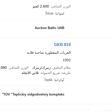
الوزن الصافي
2,600 كجم
ليتوانيا، Šilutė
Auction Baltic UAB
GKB 819
العربات المقطورة شاحنة قلابة
1992
نظام التعليق
زنبرك/زنبرك
الوزن الصافي
3,080 ك
طريقة تفريغ الحمولة
ثلاثي الاتجاه
أوكرانيا، Teplik
TOV "Teplickiy vidgodivelniy kompleks"