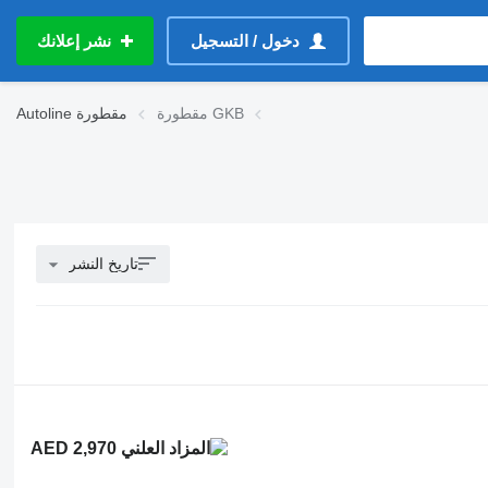
دخول / التسجيل
نشر إعلانك
مقطورة GKB
مقطورة
Autoline
تاريخ النشر
AED 2,970