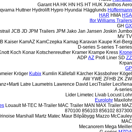
Garant
HA
HK
HN
HS
HT
HUK
Xanthos Aero
qvarna
Huttner
Hydrolift
Hypro
Hyundai
Hägglunds
Hüffermann
HAR
HMA
HSA
Ifor Williams Trailers
GH
GX
Istrail
JCB
JD
JPM Trailers
JPM
Jako
Jan
Jansen
Joskin
Jumbo
MV
TV
B
Kaiser
KamAZ
KamCzepka
Kamag
Karavan
Kaupe
Kel-Berg
D-series
S-series
T-series
Knott
Koch
Konar
Kotschenreuther
Kramer
Krampe
Kress
Krone
ADP
AZ
Profi Liner
SD
ZZ
Krpan
GP
nmeier
Kröger
Kubix
Kumlin
Källefall
Kärcher
Kässbohrer
Kögel
AW
YWE
ZFHB
ZK
ZW
anz+Marti
Latre
Laumetris
Lawrence David
LeciTrailer
Leciñena
A-series
Lider
Limetec
Livab
Locust
Lohr
Eurolohr
Maxilohr
es
Louault
M-TEC
M-Trailer
MAC Trailer
MAN
MAX Trailer
MAZ
870100
856103
856102
837300
rinoise
Marshall
Martz
Matec
Maur Bilpåbygg
Mazzo
McCauley
MAC
Mecanorem
Mega
Meiller
G-series
MZDA