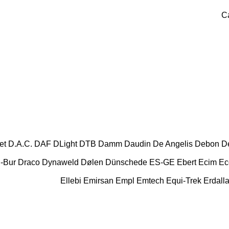
Ca
et
D.A.C.
DAF
DLight
DTB
Damm
Daudin
De Angelis
Debon
De
-Bur
Draco
Dynaweld
Dølen
Dünschede
ES-GE
Ebert
Ecim
Ec
Ellebi
Emirsan
Empl
Emtech
Equi-Trek
Erdalla