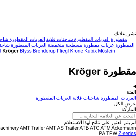
نشر إعلانك
مقطورة
العربات المقطورة شاحنات قلابة
العربات المقطورة شاحن
المقطورة عربات مقطورة مسطحة منخفضة
العربات المقطورة شاحن
Möslein
Kubix
Krone
Fliegl
Brenderup
Blyss
مقطورة Kröger
ا
مقطورة Kröger
الفئة
العربات المقطورة شاحنات قلابة
العربات المقطورة
عرض الكل
الماركة
لم يتم العثور على نتائج لهذا الاستعلام
achinery
AMT Trailer
AMT
AS Trailer
ATB
ATC
ATM
Ackermann
PA
TPW
Z-series