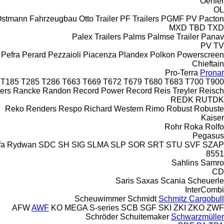
Oehler
OL
stmann Fahrzeugbau
Otto Trailer
PF Trailers
PGMF
PV
Pacton
MXD
TBD
TXD
Palex Trailers
Palms
Palmse Trailer
Panav
PV
TV
Pefra
Perard
Pezzaioli
Piacenza
Plandex
Polkon
Powerscreen
Chieftain
Pro-Terra
Pronar
T185
T285
T286
T663
T669
T672
T679
T680
T683
T700
T900
ers
Rancke
Randon
Record Power
Record
Reis Treyler
Reisch
REDK
RUTDK
Reko
Renders
Respo
Richard Western
Rimo
Robust
Robuste
Kaiser
Rohr
Roka
Rolfo
Pegasus
fa
Rydwan
SDC
SH
SIG
SLMA
SLP
SOR
SRT
STU
SVF
SZAP
8551
Sahlins
Samro
CD
Saris
Saxas
Scania
Scheuerle
InterCombi
Scheuwimmer
Schmidt
Schmitz Cargobull
AFW
AWF
KO
MEGA
S-series
SCB
SGF
SKI
ZKI
ZKO
ZWF
Schröder
Schuitemaker
Schwarzmüller