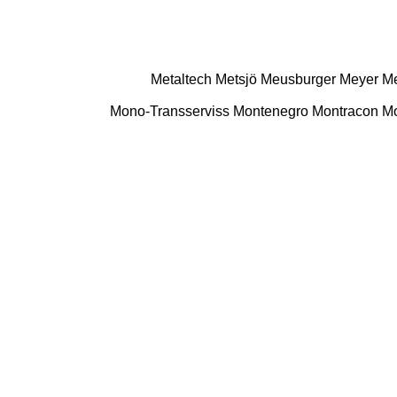
Metaltech
Metsjö
Meusburger
Meyer
M
Mono-Transserviss
Montenegro
Montracon
M