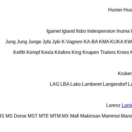
Humer
Hus
Igamet
Igland
Ilsbo
Indespension
Inuma
Jung
Jung
Junge
Jyfa
Jyki
K-Vagnen
KA-BA
KMA
KUKA
KW
Kellfri
Kempf
Kesla
Kilafors
King
Knapen Trailers
Knies
Kruke
LAG
LBA
Lako
Lamberet
Langendorf
L
Lorenz
Lorri
HS
MS Dorse
MST
MTE
MTM
MX
Mafi
Makinsan
Mammut
Mand