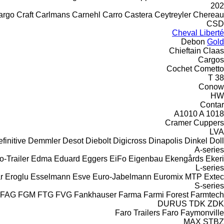
202
rgo Craft
Carlmans
Carnehl
Carro
Castera
Ceytreyler
Chereau
CSD
Cheval Liberté
Debon
Gold
Chieftain
Claas
Cargos
Cochet
Cometto
T 38
Conow
HW
Contar
A1010
A 1018
Cramer
Cuppers
LVA
finitive
Demmler
Desot
Diebolt
Digicross
Dinapolis
Dinkel
Doll
A-series
o-Trailer
Edma
Eduard
Eggers
EiFo
Eigenbau
Ekengårds
Ekeri
L-series
r
Eroglu
Esselmann
Esve
Euro-Jabelmann
Euromix MTP
Extec
S-series
FAG
FGM
FTG
FVG
Fankhauser
Farma
Farmi Forest
Farmtech
DURUS
TDK
ZDK
Faro Trailers
Faro
Faymonville
MAX
STBZ