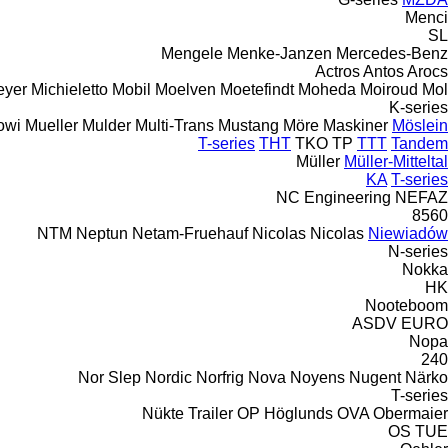
Menci
SL
Mengele
Menke-Janzen
Mercedes-Benz
Actros
Antos
Arocs
eyer
Michieletto
Mobil
Moelven
Moetefindt
Moheda
Moiroud
Mol
K-series
owi
Mueller
Mulder
Multi-Trans
Mustang
Möre Maskiner
Möslein
T-series
THT
TKO
TP
TTT
Tandem
Müller
Müller-Mitteltal
KA
T-series
NC Engineering
NEFAZ
8560
NTM
Neptun
Netam-Fruehauf
Nicolas
Nicolas
Niewiadów
N-series
Nokka
HK
Nooteboom
ASDV
EURO
Nopa
240
Nor Slep
Nordic
Norfrig
Nova
Noyens
Nugent
Närko
T-series
Nükte Trailer
OP Höglunds
OVA
Obermaier
OS
TUE