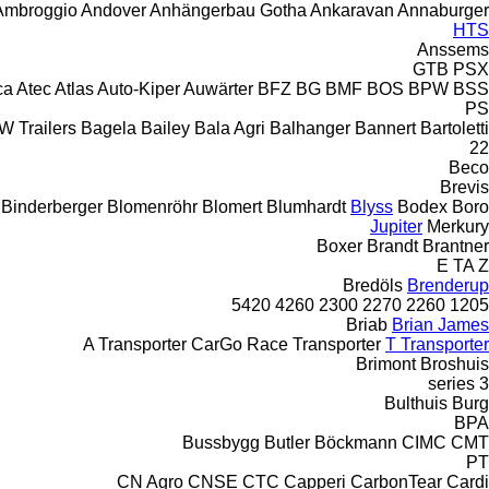
Ambroggio
Andover
Anhängerbau Gotha
Ankaravan
Annaburger
HTS
Anssems
GTB
PSX
ca
Atec
Atlas
Auto-Kiper
Auwärter
BFZ
BG
BMF
BOS
BPW
BSS
PS
W Trailers
Bagela
Bailey
Bala Agri
Balhanger
Bannert
Bartoletti
22
Beco
Brevis
Binderberger
Blomenröhr
Blomert
Blumhardt
Blyss
Bodex
Boro
Jupiter
Merkury
Boxer
Brandt
Brantner
E
TA
Z
Bredöls
Brenderup
5420
4260
2300
2270
2260
1205
Briab
Brian James
A Transporter
CarGo
Race Transporter
T Transporter
Brimont
Broshuis
3 series
Bulthuis
Burg
BPA
Bussbygg
Butler
Böckmann
CIMC
CMT
PT
CN Agro
CNSE
CTC
Capperi
CarbonTear
Cardi