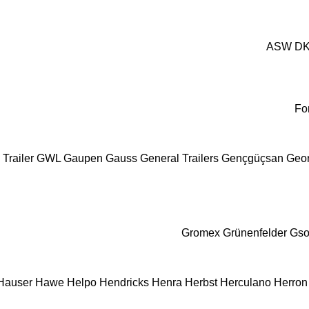
ASW
D
Fo
Trailer
GWL
Gaupen
Gauss
General Trailers
Gençgüçsan
Geo
Gromex
Grünenfelder
Gs
Hauser
Hawe
Helpo
Hendricks
Henra
Herbst
Herculano
Herron