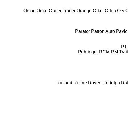
Omac
Omar
Onder Trailer
Orange
Orkel
Orten
Ory
O
Parator
Patron Auto
Pavic
PT
Pühringer
RCM
RM Trail
Rolland
Rottne
Royen
Rudolph
Ru