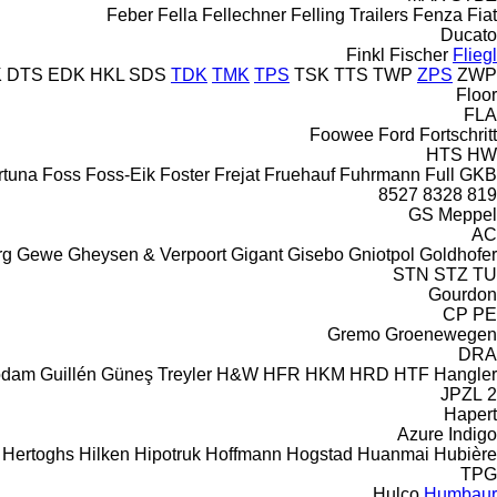
Feber
Fella
Fellechner
Felling Trailers
Fenza
Fiat
Ducato
Finkl
Fischer
Fliegl
K
DTS
EDK
HKL
SDS
TDK
TMK
TPS
TSK
TTS
TWP
ZPS
ZWP
Floor
FLA
Foowee
Ford
Fortschritt
HTS
HW
rtuna
Foss
Foss-Eik
Foster
Frejat
Fruehauf
Fuhrmann
Full
GKB
8527
8328
819
GS Meppel
AC
rg
Gewe
Gheysen & Verpoort
Gigant
Gisebo
Gniotpol
Goldhofer
STN
STZ
TU
Gourdon
CP
PE
Gremo
Groenewegen
DRA
odam
Guillén
Güneş Treyler
H&W
HFR
HKM
HRD
HTF
Hangler
2 JPZL
Hapert
Azure
Indigo
Hertoghs
Hilken
Hipotruk
Hoffmann
Hogstad
Huanmai
Hubière
TPG
Hulco
Humbaur