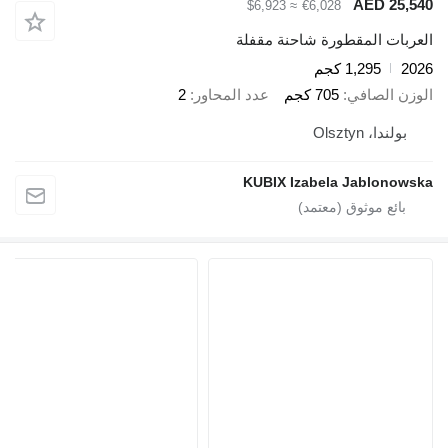
AED 25,540
≈ $6,923
€6,028
العربات المقطورة شاحنة مقفلة
2026
1,295 كجم
الوزن الصافي
705 كجم
عدد المحاور
2
بولندا، Olsztyn
KUBIX Izabela Jablonowska