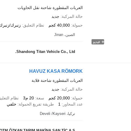
العربات المقطورة شاحنة نقل الحاويات
حالة المركبة
جديد
حمولة
40,000 كجم
نظام التعليق
زنبرك/زنبرك
الصين، Jinan
فيديو
Shandong Titan Vehicle Co., Ltd.
HAVUZ KASA RÖMORK
العربات المقطورة شاحنة قلابة
حالة المركبة
جديد
حمولة
20,000 كجم
سعة
20 م3
نظام التعلي
عدد المحاور
1
طريقة تفريغ الحمولة
خلفي
تركيا، Develi /Kayseri
OTM ÖZKAN TARIM MAKİNA SAN TİC A.Ş