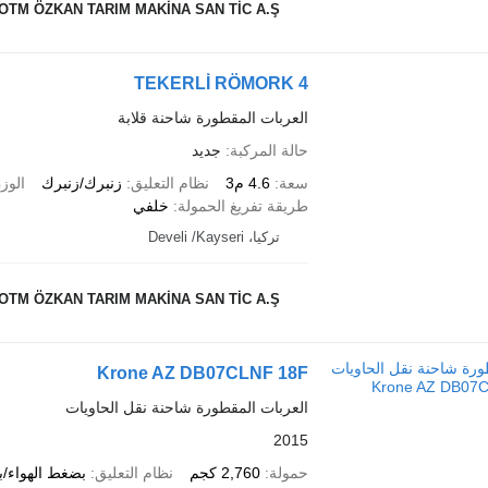
OTM ÖZKAN TARIM MAKİNA SAN TİC A.Ş
4 TEKERLİ RÖMORK
العربات المقطورة شاحنة قلابة
حالة المركبة
جديد
سعة
4.6 م3
نظام التعليق
زنبرك/زنبرك
الوز
طريقة تفريغ الحمولة
خلفي
تركيا، Develi /Kayseri
OTM ÖZKAN TARIM MAKİNA SAN TİC A.Ş
Krone AZ DB07CLNF 18F
العربات المقطورة شاحنة نقل الحاويات
2015
حمولة
2,760 كجم
نظام التعليق
بضغط الهواء/ب