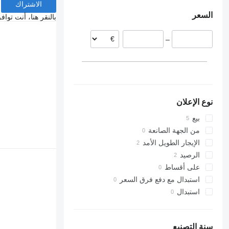
الاشتراك
فرنسا
السعر
بلجيكا
بالنقر هنا، أنت توا
–
نوع الإعلان
بيع
من الجهة الصانعة
الإيجار الطويل الأمد
الرصيد
على أقساط
استبدال مع دفع فرق السعر
استبدال
سنة التصنيع