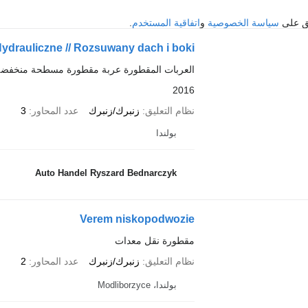
فق على
سياسة الخصوصية
و
اتفاقية المستخدم
.
Hydrauliczne // Rozsuwany dach i boki
العربات المقطورة عربة مقطورة مسطحة منخفضة
2016
نظام التعليق
زنبرك/زنبرك
عدد المحاور
3
بولندا
Auto Handel Ryszard Bednarczyk
Verem niskopodwozie
مقطورة نقل معدات
نظام التعليق
زنبرك/زنبرك
عدد المحاور
2
بولندا، Modliborzyce