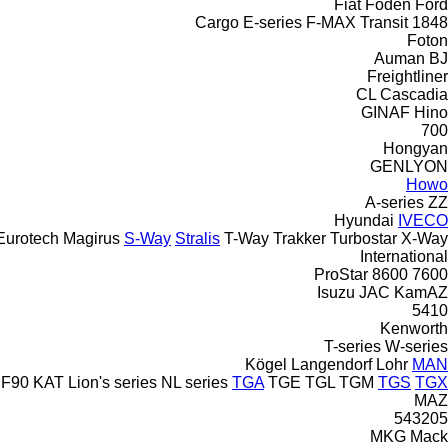
Fiat
Foden
Ford
Cargo
E-series
F-MAX
Transit
1848
Foton
Auman
BJ
Freightliner
CL
Cascadia
GINAF
Hino
700
Hongyan
GENLYON
Howo
A-series
ZZ
Hyundai
IVECO
Eurotech
Magirus
S-Way
Stralis
T-Way
Trakker
Turbostar
X-Way
International
ProStar
8600
7600
Isuzu
JAC
KamAZ
5410
Kenworth
T-series
W-series
Kögel
Langendorf
Lohr
MAN
F90
KAT
Lion's series
NL series
TGA
TGE
TGL
TGM
TGS
TGX
MAZ
543205
MKG
Mack