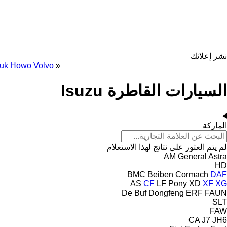
نشر إعلانك
ruk Howo
Volvo
»
السيارات القاطرة Isuzu
الماركة
لم يتم العثور على نتائج لهذا الاستعلام
AM General
Astra
HD
BMC
Beiben
Cormach
DAF
AS
CF
LF
Pony
XD
XF
XG
De Buf
Dongfeng
ERF
FAUN
SLT
FAW
CA
J7
JH6