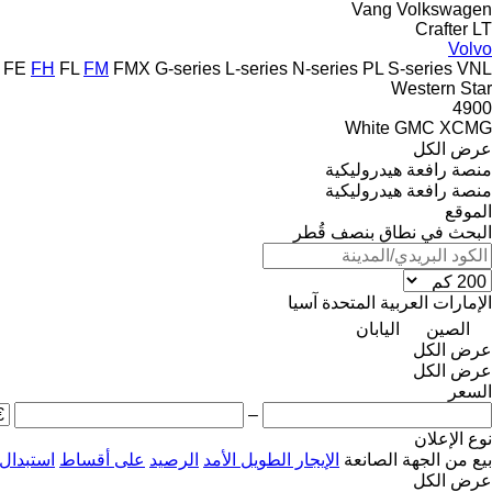
Vang
Volkswagen
Crafter
LT
Volvo
FE
FH
FL
FM
FMX
G-series
L-series
N-series
PL
S-series
VNL
Western Star
4900
White GMC
XCMG
عرض الكل
منصة رافعة هيدروليكية
منصة رافعة هيدروليكية
الموقع
البحث في نطاق بنصف قُطر
الإمارات العربية المتحدة
آسيا
الصين
اليابان
عرض الكل
عرض الكل
السعر
–
نوع الإعلان
بيع
من الجهة الصانعة
الإيجار الطويل الأمد
الرصيد
على أقساط
استبدال
عرض الكل