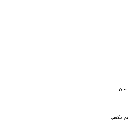
صان
م مكعب