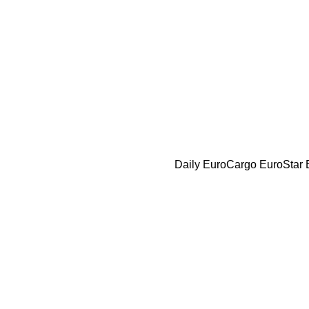
Daily
EuroCargo
EuroStar