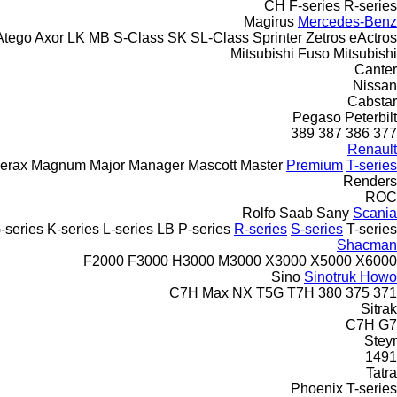
CH
F-series
R-series
Magirus
Mercedes-Benz
Atego
Axor
LK
MB
S-Class
SK
SL-Class
Sprinter
Zetros
eActros
Mitsubishi Fuso
Mitsubishi
Canter
Nissan
Cabstar
Pegaso
Peterbilt
389
387
386
377
Renault
erax
Magnum
Major
Manager
Mascott
Master
Premium
T-series
Renders
ROC
Rolfo
Saab
Sany
Scania
-series
K-series
L-series
LB
P-series
R-series
S-series
T-series
Shacman
F2000
F3000
H3000
M3000
X3000
X5000
X6000
Sino
Sinotruk Howo
C7H
Max
NX
T5G
T7H
380
375
371
Sitrak
C7H
G7
Steyr
1491
Tatra
Phoenix
T-series