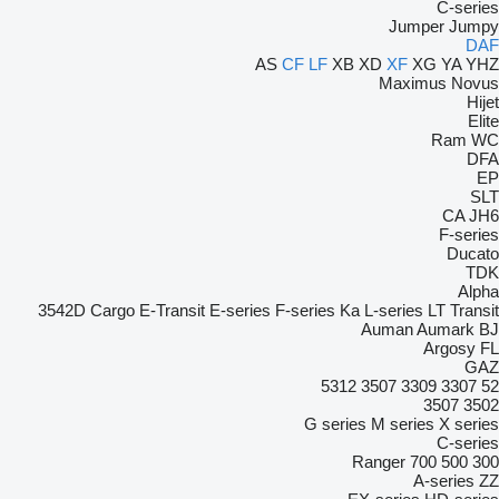
C-series
Jumper
Jumpy
DAF
AS
CF
LF
XB
XD
XF
XG
YA
YHZ
Maximus
Novus
Hijet
Elite
Ram
WC
DFA
EP
SLT
CA
JH6
F-series
Ducato
TDK
Alpha
3542D
Cargo
E-Transit
E-series
F-series
Ka
L-series
LT
Transit
Auman
Aumark
BJ
Argosy
FL
GAZ
5312
3507
3309
3307
52
3507
3502
G series
M series
X series
C-series
Ranger
700
500
300
A-series
ZZ