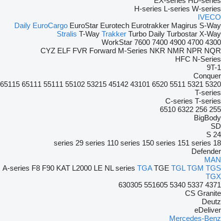
EX-series
HD-series
H-series
L-series
W-series
IVECO
Daily
EuroCargo
EuroStar
Eurotech
Eurotrakker
Magirus
S-Way
Stralis
T-Way
Trakker
Turbo Daily
Turbostar
X-Way
WorkStar
7600
7400
4900
4700
4300
CYZ
ELF
FVR
Forward
M-Series
NKR
NMR
NPR
NQR
HFC
N-Series
9T-1
Conquer
65115
65111
55111
55102
53215
45142
43101
6520
5511
5321
5320
T-series
C-series
T-series
6510
6322
256
255
BigBody
SD
S 24
29 series
110 series
150 series
151 series
18 series
Defender
MAN
A-series
F8
F90
KAT
L2000
LE
NL series
TGA
TGE
TGL
TGM
TGS
TGX
630305
551605
5340
5337
4371
CS
Granite
Deutz
eDeliver
Mercedes-Benz