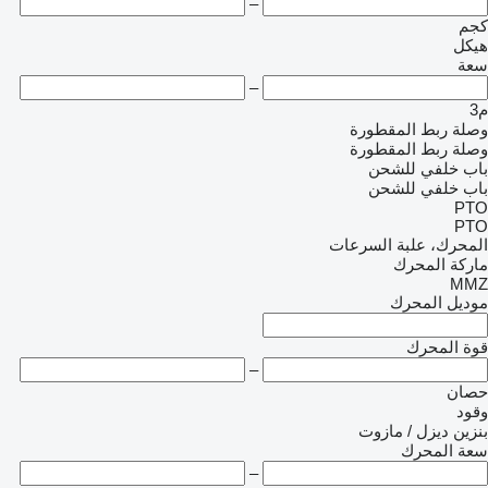
–
كجم
هيكل
سعة
–
م3
وصلة ربط المقطورة
وصلة ربط المقطورة
باب خلفي للشحن
باب خلفي للشحن
PTO
PTO
المحرك، علبة السرعات
ماركة المحرك
MMZ
موديل المحرك
قوة المحرك
–
حصان
وقود
بنزين
ديزل / مازوت
سعة المحرك
–