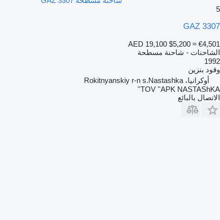
شاحنة مسطحة GAZ 3307
5
GAZ 3307
AED 19,100
$5,200
≈ €4,501
الشاحنات - شاحنة مسطحة
1992
وقود
بنزين
أوكرانيا، Rokitnyanskiy r-n s.Nastashka
TOV ''APK NASTAShKA''
الاتصال بالبائع