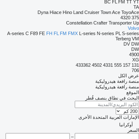
BC
FL
FM
TT
YT
TA
Dyna
Hiace
Hino
Land Cruiser
Town Ace
ToyoAce
4320
375
Constellation
Crafter
Transporter
Up
Volvo
A-series
C
F89
FE
FH
FL
FM
FMX
L-series
N-series
PL
S-series
Terberg
VM
DV
DW
DW
4900
XG
433362
4502
4331
555
157
131
706
عرض الكل
منصة رافعة هيدروليكية
منصة رافعة هيدروليكية
الموقع
البحث في نطاق بنصف قُطر
الإمارات العربية المتحدة
الأخرى
أوكرانيا
السعر
–