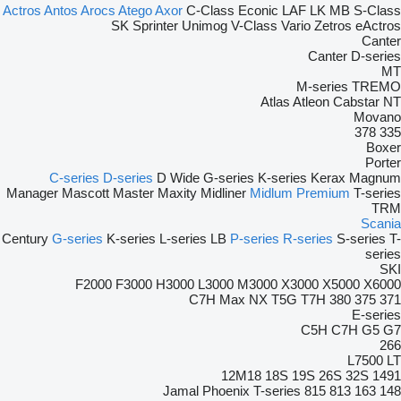
Actros
Antos
Arocs
Atego
Axor
C-Class
Econic
LAF
LK
MB
S-Class
SK
Sprinter
Unimog
V-Class
Vario
Zetros
eActros
Canter
Canter
D-series
MT
M-series
TREMO
Atlas
Atleon
Cabstar
NT
Movano
378
335
Boxer
Porter
C-series
D-series
D Wide
G-series
K-series
Kerax
Magnum
Manager
Mascott
Master
Maxity
Midliner
Midlum
Premium
T-series
TRM
Scania
Century
G-series
K-series
L-series
LB
P-series
R-series
S-series
T-
series
SKI
F2000
F3000
H3000
L3000
M3000
X3000
X5000
X6000
C7H
Max
NX
T5G
T7H
380
375
371
E-series
C5H
C7H
G5
G7
266
L7500
LT
12M18
18S
19S
26S
32S
1491
Jamal
Phoenix
T-series
815
813
163
148