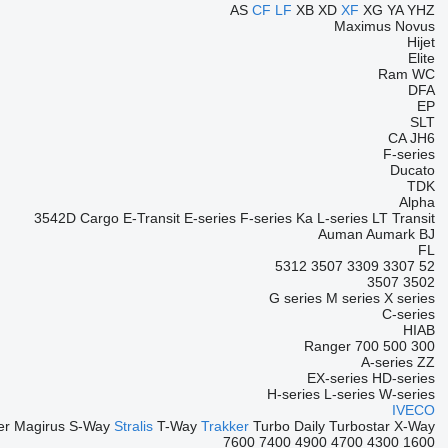
AS
CF
LF
XB
XD
XF
XG
YA
YHZ
Maximus
Novus
Hijet
Elite
Ram
WC
DFA
EP
SLT
CA
JH6
F-series
Ducato
TDK
Alpha
3542D
Cargo
E-Transit
E-series
F-series
Ka
L-series
LT
Transit
Auman
Aumark
BJ
FL
5312
3507
3309
3307
52
3507
3502
G series
M series
X series
C-series
HIAB
Ranger
700
500
300
A-series
ZZ
EX-series
HD-series
H-series
L-series
W-series
IVECO
er
Magirus
S-Way
Stralis
T-Way
Trakker
Turbo Daily
Turbostar
X-Way
7600
7400
4900
4700
4300
1600