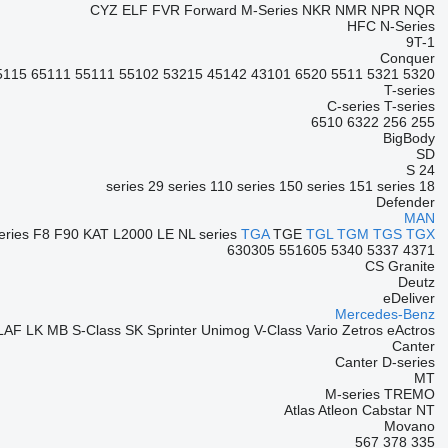
CYZ
ELF
FVR
Forward
M-Series
NKR
NMR
NPR
NQR
HFC
N-Series
9T-1
Conquer
5115
65111
55111
55102
53215
45142
43101
6520
5511
5321
5320
T-series
C-series
T-series
6510
6322
256
255
BigBody
SD
S 24
29 series
110 series
150 series
151 series
18 series
Defender
MAN
eries
F8
F90
KAT
L2000
LE
NL series
TGA
TGE
TGL
TGM
TGS
TGX
630305
551605
5340
5337
4371
CS
Granite
Deutz
eDeliver
Mercedes-Benz
LAF
LK
MB
S-Class
SK
Sprinter
Unimog
V-Class
Vario
Zetros
eActros
Canter
Canter
D-series
MT
M-series
TREMO
Atlas
Atleon
Cabstar
NT
Movano
567
378
335