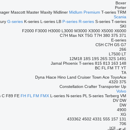
Boxer
Porter
nager
Mascott
Master
Maxity
Midliner
Midlum
Premium
T-series
TRM
Scania
ury
G-series
K-series
L-series
LB
P-series
R-series
S-series
T-series
SKI
F2000
F3000
H3000
L3000
M3000
X3000
X5000
X6000
C7H
Max
NX
T5G
T7H
380
375
371
E-series
C5H
C7H
G5
G7
266
L7500
LT
12M18
18S
19S
26S
32S
1491
Jamal
Phoenix
T-series
815
813
163
148
BC
FL
FM
TT
YT
TA
Dyna
Hiace
Hino
Land Cruiser
Town Ace
ToyoAce
4320
375
Constellation
Crafter
Transporter
Up
Volvo
s
C
F89
FE
FH
FL
FM
FMX
L-series
N-series
PL
S-series
Terberg
VM
DV
DW
DW
4900
XG
433362
4502
4331
555
157
131
706
عرض الكل