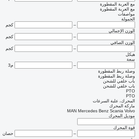
مع العربة المقطورة
مع العربة المقطورة
مواصفات
الحمولة
–
كجم
الوزن الإجمالي
–
كجم
الوزن الصافي
–
كجم
هيكل
سعة
–
م3
وصلة ربط المقطورة
وصلة ربط المقطورة
باب خلفي للشحن
باب خلفي للشحن
PTO
PTO
المحرك، علبة السرعات
ماركة المحرك
MAN
Mercedes Benz
Scania
Volvo
موديل المحرك
قوة المحرك
–
حصان