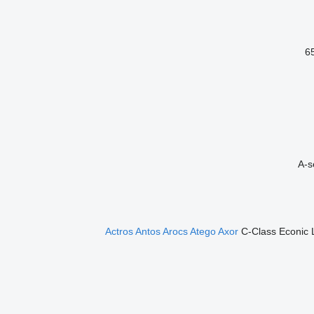
6
A-s
Actros
Antos
Arocs
Atego
Axor
C-Class
Econic