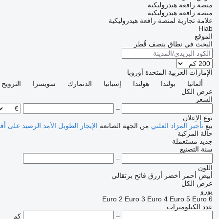
منصة رافعة هيدروليكية
منصة رافعة هيدروليكية
علامة تجارية لمنصة رافعة هيدروليكية
Hiab
الموقع
البحث في نطاق بنصف قُطر
الإمارات العربية المتحدة
أوروبا
ألمانيا
بولندا
هولندا
إسبانيا
الدنمارك
سويسرا
النرويج
عرض الكل
السعر
–
نوع الإعلان
بيع
تأجير
المزاد العلني
من الجهة الصانعة
الإيجار الطويل الأمد
الرصيد
على أق
حالة المركبة
جديد
مستعملة
سنة التصنيع
–
اللون
أبيض
أحمر
أخضر
أزرق فاتح
برتقالي
عرض الكل
يورو
Euro 2
Euro 3
Euro 4
Euro 5
Euro 6
عدد الكيلومترات
–
كم