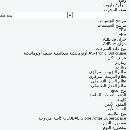
وقود
ديزل / مازوت
سعة المحرك
–
سم مك
مرشح الجسيمات
مرشح الجسيمات
EEV
EEV
خزان AdBlue
خزان AdBlue
نوع علبة السرعات
Opticruise
AS-Tronic
أوتوماتيكية
ميكانيكية
نصف أوتوماتيكية
عرض الكل
ريتاردر
ريتاردر
نظام التزييت المركزي
نظام التزييت المركزي
نظام القفل التفاضلي
نظام القفل التفاضلي
نوع الدفع
الدفع بالعجلات الخلفية
كابينة
المقود الأيمن
المقود الأيمن
نوع الكابينة
SuperSpace
Globetrotter
GLOBAL
كابينة مزدوجة
مقصورة النوم
مقصورة النوم