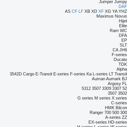
Jumper
Jumpy
DAF
AS
CF
LF
XB
XD
XF
XG
YA
YHZ
Maximus
Novus
Hijet
Elite
Ram
WC
DFA
EP
SLT
CA
JH6
F-series
Ducato
TDK
Alpha
3542D
Cargo
E-Transit
E-series
F-series
Ka
L-series
LT
Transit
Auman
Aumark
BJ
Argosy
FL
5312
3507
3309
3307
52
3507
3502
G series
M series
X series
C-series
HMK Bilcon
Ranger
700
500
300
A-series
ZZ
EX-series
HD-series
H-series
L-series
W-series