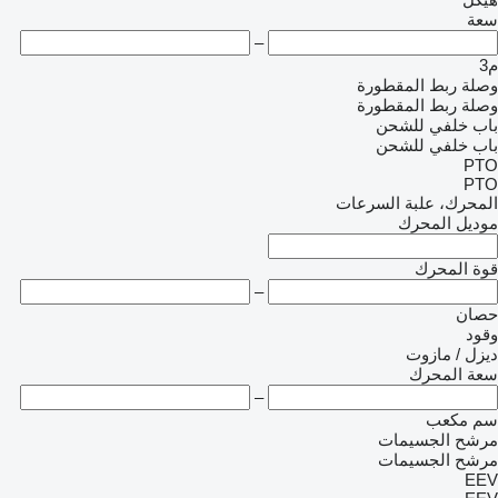
سعة
–
م3
وصلة ربط المقطورة
وصلة ربط المقطورة
باب خلفي للشحن
باب خلفي للشحن
PTO
PTO
المحرك، علبة السرعات
موديل المحرك
قوة المحرك
–
حصان
وقود
ديزل / مازوت
سعة المحرك
–
سم مكعب
مرشح الجسيمات
مرشح الجسيمات
EEV