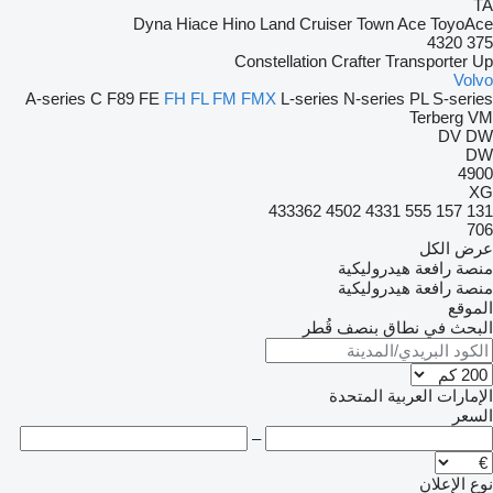
TA
Dyna
Hiace
Hino
Land Cruiser
Town Ace
ToyoAce
4320
375
Constellation
Crafter
Transporter
Up
Volvo
A-series
C
F89
FE
FH
FL
FM
FMX
L-series
N-series
PL
S-series
Terberg
VM
DV
DW
DW
4900
XG
433362
4502
4331
555
157
131
706
عرض الكل
منصة رافعة هيدروليكية
منصة رافعة هيدروليكية
الموقع
البحث في نطاق بنصف قُطر
الإمارات العربية المتحدة
السعر
–
نوع الإعلان