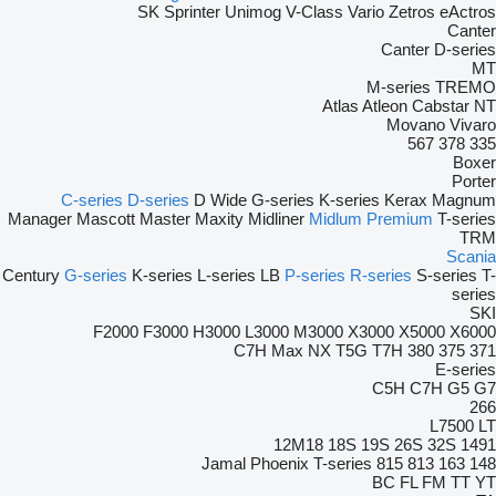
SK
Sprinter
Unimog
V-Class
Vario
Zetros
eActros
Canter
Canter
D-series
MT
M-series
TREMO
Atlas
Atleon
Cabstar
NT
Movano
Vivaro
567
378
335
Boxer
Porter
C-series
D-series
D Wide
G-series
K-series
Kerax
Magnum
Manager
Mascott
Master
Maxity
Midliner
Midlum
Premium
T-series
TRM
Scania
Century
G-series
K-series
L-series
LB
P-series
R-series
S-series
T-
series
SKI
F2000
F3000
H3000
L3000
M3000
X3000
X5000
X6000
C7H
Max
NX
T5G
T7H
380
375
371
E-series
C5H
C7H
G5
G7
266
L7500
LT
12M18
18S
19S
26S
32S
1491
Jamal
Phoenix
T-series
815
813
163
148
BC
FL
FM
TT
YT