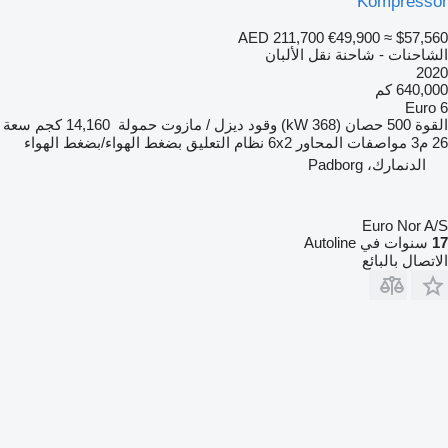
Kompressor
AED 211,700
€49,900
≈ $57,560
الشاحنات - شاحنة نقل الألبان
2020
640,000 كم
Euro 6
القوة
500 حصان (368 kW)
وقود
ديزل / مازوت
حمولة
14,160 كجم
سعة
26 م3
مواصفات المحاور
6x2
نظام التعليق
بضغط الهواء/بضغط الهواء
الدنمارك، Padborg
Euro Nor A/S
17
سنوات في Autoline
الاتصال بالبائع