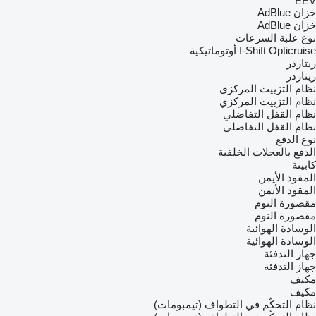
EEV
خزان AdBlue
خزان AdBlue
نوع علبة السرعات
Opticruise
I-Shift
أوتوماتيكية
ريتاردر
ريتاردر
نظام التزييت المركزي
نظام التزييت المركزي
نظام القفل التفاضلي
نظام القفل التفاضلي
نوع الدفع
الدفع بالعجلات الخلفية
كابينة
المقود الأيمن
المقود الأيمن
مقصورة النوم
مقصورة النوم
الوسادة الهوائية
الوسادة الهوائية
جهاز التدفئة
جهاز التدفئة
مكيف
مكيف
نظام التحكّم في التطواف (تيمبومات)