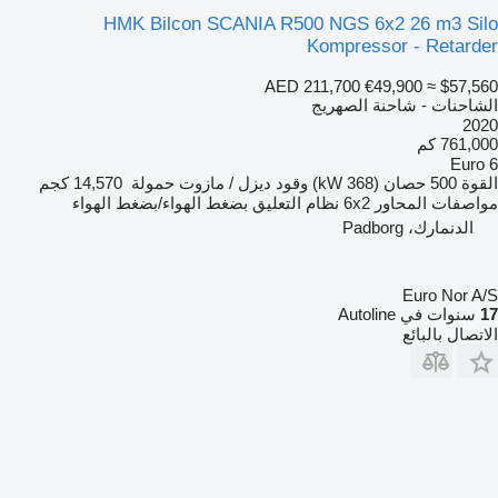
HMK Bilcon SCANIA R500 NGS 6x2 26 m3 Silo
Kompressor - Retarder
AED 211,700
€49,900
≈ $57,560
الشاحنات - شاحنة الصهريج
2020
761,000 كم
Euro 6
القوة
500 حصان (368 kW)
وقود
ديزل / مازوت
حمولة
14,570 كجم
مواصفات المحاور
6x2
نظام التعليق
بضغط الهواء/بضغط الهواء
الدنمارك، Padborg
Euro Nor A/S
17
سنوات في Autoline
الاتصال بالبائع