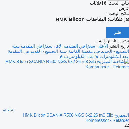
نتائج البحث:
8 إعلانات
عرض
نتائج البحث:
-
8 إعلانات:
الشاحنات HMK Bilcon
فلتر
ترتيب
:
تاريخ النشر
تاريخ النشر
الأعلى سعرًا في المقدمة
الأقل سعرًا في المقدمة
سنة
التصنيع - الجديد في مقدمة القائمة
سنة التصنيع - القديم في المقدمة
عدد الكيلومترات ⬊
عدد الكيلومترات ⬈
شاحنة
الصهريج HMK Bilcon SCANIA R500 NGS 6x2 26 m3 Silo
Kompressor - Retarder
22