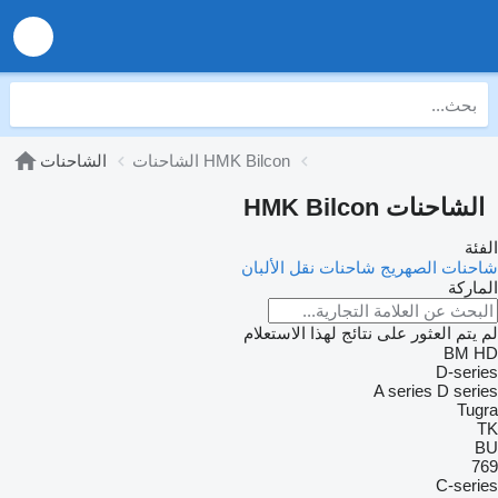
الشاحنات HMK Bilcon
الشاحنات
الشاحنات HMK Bilcon
الفئة
شاحنات الصهريج
شاحنات نقل الألبان
الماركة
لم يتم العثور على نتائج لهذا الاستعلام
BM
HD
D-series
A series
D series
Tugra
TK
BU
769
C-series