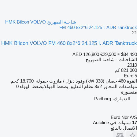
شاحنة الصهريج HMK Bilcon VOLVO
FM 460 8x2*6 24.125 l. ADR Tanktruck
21
HMK Bilcon VOLVO FM 460 8x2*6 24.125 l. ADR Tanktruck
AED 126,800
€29,900
≈ $34,490
الشاحنات - شاحنة الصهريج
2010
821,000 كم
Euro 5
القوة
460 حصان (338 kW)
وقود
ديزل / مازوت
حمولة
18,700 كجم
مواصفات المحاور
8x2
نظام التعليق
بضغط الهواء/بضغط الهواء
0
مقصورة
الدنمارك، Padborg
Euro Nor A/S
17
سنوات في Autoline
الاتصال بالبائع