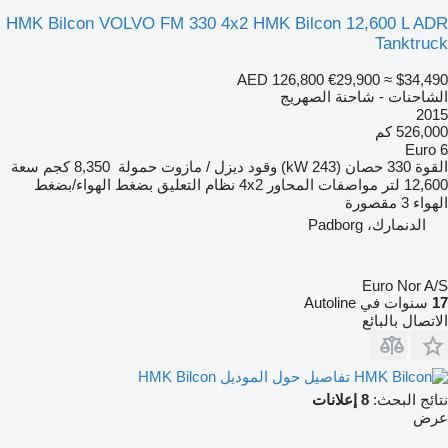
HMK Bilcon VOLVO FM 330 4x2 HMK Bilcon 12,600 L ADR
Tanktruck
AED 126,800
€29,900
≈ $34,490
الشاحنات - شاحنة الصهريج
2015
526,000 كم
Euro 6
القوة
330 حصان (243 kW)
وقود
ديزل / مازوت
حمولة
8,350 كجم
سعة
12,600 لتر
مواصفات المحاور
4x2
نظام التعليق
بضغط الهواء/بضغط
الهواء
3 مقصورة
الدنمارك، Padborg
Euro Nor A/S
17
سنوات في Autoline
الاتصال بالبائع
تفاصيل حول الموديل HMK Bilcon
نتائج البحث:
8 إعلانات
عرض