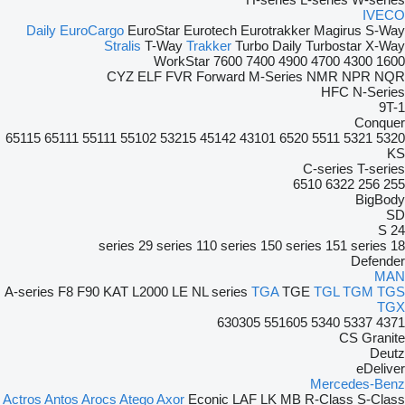
IVECO
Daily
EuroCargo
EuroStar
Eurotech
Eurotrakker
Magirus
S-Way
Stralis
T-Way
Trakker
Turbo Daily
Turbostar
X-Way
WorkStar
7600
7400
4900
4700
4300
1600
CYZ
ELF
FVR
Forward
M-Series
NMR
NPR
NQR
HFC
N-Series
9T-1
Conquer
65115
65111
55111
55102
53215
45142
43101
6520
5511
5321
5320
KS
C-series
T-series
6510
6322
256
255
BigBody
SD
S 24
29 series
110 series
150 series
151 series
18 series
Defender
MAN
A-series
F8
F90
KAT
L2000
LE
NL series
TGA
TGE
TGL
TGM
TGS
TGX
630305
551605
5340
5337
4371
CS
Granite
Deutz
eDeliver
Mercedes-Benz
Actros
Antos
Arocs
Atego
Axor
Econic
LAF
LK
MB
R-Class
S-Class