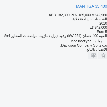
MAN TGA 35 400
AED 182,300
PLN 185,000
≈ €42,960
الشاحنات - شاحنة قلابة
2010
342,000 كم
Euro 5
القوة
400 حصان (294 kW)
وقود
ديزل / مازوت
مواصفات المحاور
8x4
بولندا، Modliborzyce
Davidson Company Sp. z o.o.
الاتصال بالبائع