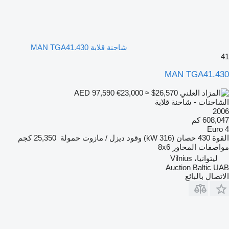
شاحنة قلابة MAN TGA41.430
41
MAN TGA41.430
€23,000
≈ $26,570
AED 97,590
الشاحنات - شاحنة قلابة
2006
608,047 كم
Euro 4
القوة
430 حصان (316 kW)
وقود
ديزل / مازوت
حمولة
25,350 كجم
مواصفات المحاور
8x6
ليتوانيا، Vilnius
Auction Baltic UAB
الاتصال بالبائع