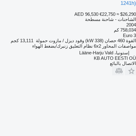
1241h)
AED 96,530
€22,750
≈ $26,290
الشاحنات - شاحنة مسطحة
2004
758,034 كم
Euro 3
القوة
460 حصان (338 kW)
وقود
ديزل / مازوت
حمولة
13,111 كجم
مواصفات المحاور
6x2
نظام التعليق
زنبرك/بضغط الهواء
إستونيا، Lääne-Harju Vald
KB AUTO EESTI OÜ
الاتصال بالبائع