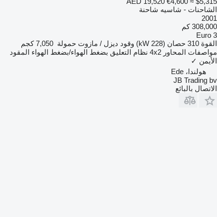
AED 19,520
€4,600
≈ $5,315
الشاحنات - شاسيه شاحنة
2001
308,000 كم
Euro 3
القوة
310 حصان (228 kW)
وقود
ديزل / مازوت
حمولة
7,050 كجم
مواصفات المحاور
4x2
نظام التعليق
بضغط الهواء/بضغط الهواء
المقود
الأيمن
✓
هولندا، Ede
JB Trading bv
الاتصال بالبائع