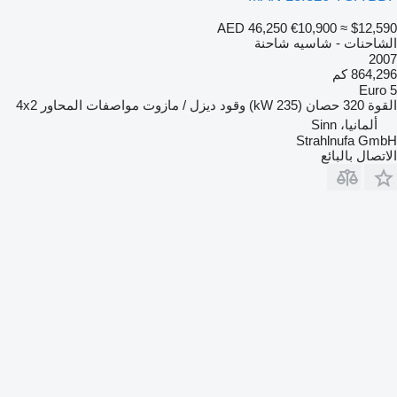
AED 46,250
€10,900
≈ $12,590
الشاحنات - شاسيه شاحنة
2007
864,296 كم
Euro 5
القوة
320 حصان (235 kW)
وقود
ديزل / مازوت
مواصفات المحاور
4x2
ألمانيا، Sinn
Strahlnufa GmbH
الاتصال بالبائع