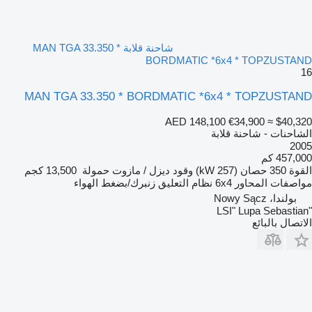
شاحنة قلابة MAN TGA 33.350 *
BORDMATIC *6x4 * TOPZUSTAND
16
MAN TGA 33.350 * BORDMATIC *6x4 * TOPZUSTAND
AED 148,100
€34,900
≈ $40,320
الشاحنات - شاحنة قلابة
2005
457,000 كم
القوة
350 حصان (257 kW)
وقود
ديزل / مازوت
حمولة
13,500 كجم
مواصفات المحاور
6x4
نظام التعليق
زنبرك/بضغط الهواء
بولندا، Nowy Sącz
"LSI" Lupa Sebastian
الاتصال بالبائع