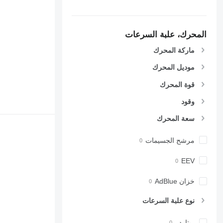
المحرك، علبة السرعات
ماركة المحرك
موديل المحرك
قوة المحرك
وقود
سعة المحرك
مرشح الجسيمات
EEV
خزان AdBlue
نوع علبة السرعات
ريتاردر