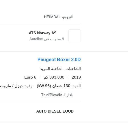
النرويج، HEIMDAL
ATS Norway AS
9
سنوات في Autoline
Peugeot Boxer 2.0D
الشاحنات - شاحنة التبريد
2019
393,000 كم
Euro 6
القوة
130 حصان (96 kW)
وقود
ديزل / مازوت
بلغاريا، Trud/Plovdiv
AUTO DIESEL EOOD