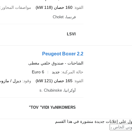
القوة
160 حصان (118 kW)
مواصفات المحاور
فرنسا، Cholet
LSVI
Peugeot Boxer 2.2
الشاحنات - صندوق خلفي مغطى
حالة المركبة
جديد
Euro 6
القوة
165 حصان (121 kW)
وقود
ديزل / مازو
أوكرانيا، s. Chubinske
TOV "VIDI YuNIKOMERS"
ل على إعلانات جديدة منشورة في هذا القسم