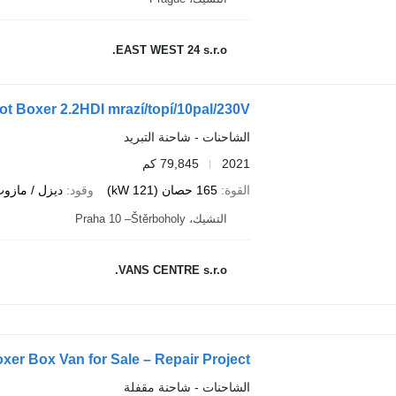
EAST WEST 24 s.r.o.
t Boxer 2.2HDI mrazí/topí/10pal/230V
الشاحنات - شاحنة التبريد
2021
79,845 كم
القوة
165 حصان (121 kW)
وقود
ديزل / مازو
التشيك، Praha 10 –Štěrboholy
VANS CENTRE s.r.o.
xer Box Van for Sale – Repair Project
الشاحنات - شاحنة مقفلة