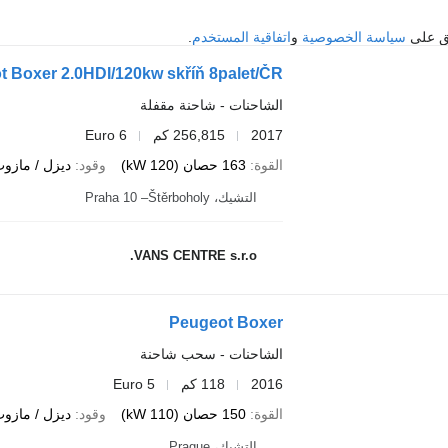
فق على
سياسة الخصوصية
و
اتفاقية المستخدم
.
 Boxer 2.0HDI/120kw skříň 8palet/ČR
الشاحنات - شاحنة مقفلة
2017
256,815 كم
Euro 6
القوة
163 حصان (120 kW)
وقود
ديزل / مازو
التشيك، Praha 10 –Štěrboholy
VANS CENTRE s.r.o.
Peugeot Boxer
الشاحنات - سحب شاحنة
2016
118 كم
Euro 5
القوة
150 حصان (110 kW)
وقود
ديزل / مازو
التشيك، Prague