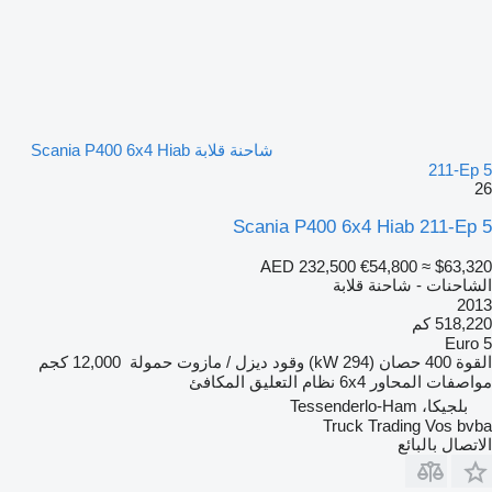
شاحنة قلابة Scania P400 6x4 Hiab
211-Ep 5
26
Scania P400 6x4 Hiab 211-Ep 5
AED 232,500
€54,800
≈ $63,320
الشاحنات - شاحنة قلابة
2013
518,220 كم
Euro 5
القوة
400 حصان (294 kW)
وقود
ديزل / مازوت
حمولة
12,000 كجم
مواصفات المحاور
6x4
نظام التعليق
المكافئ
بلجيكا، Tessenderlo-Ham
Truck Trading Vos bvba
الاتصال بالبائع