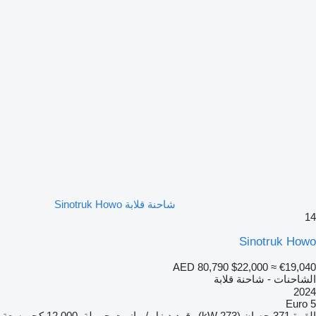
شاحنة قلابة Sinotruk Howo
14
Sinotruk Howo
AED 80,790
$22,000
≈ €19,040
الشاحنات - شاحنة قلابة
2024
Euro 5
القوة
371 حصان (273 kW)
وقود
ديزل / مازوت
حمولة
12,000 كجم
سعة