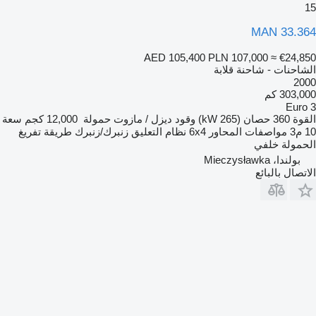
15
MAN 33.364
AED 105,400
PLN 107,000
≈ €24,850
الشاحنات - شاحنة قلابة
2000
303,000 كم
Euro 3
القوة
360 حصان (265 kW)
وقود
ديزل / مازوت
حمولة
12,000 كجم
سعة
10 م3
مواصفات المحاور
6x4
نظام التعليق
زنبرك/زنبرك
طريقة تفريغ
الحمولة
خلفي
بولندا، Mieczysławka
الاتصال بالبائع