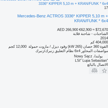
3336* KIPPER 5,10 m + KRAN/FUNK * 6x4
17
Mercedes-Benz ACTROS 3336* KIPPER 5,10 m +
KRAN/FUNK * 6x4
AED 266,900
€62,900
≈ $72,670
الشاحنات - شاحنة قلابة
2014
404,000 كم
القوة
360 حصان (265 kW)
وقود
ديزل / مازوت
حمولة
12,000 كجم
مواصفات المحاور
6x4
نظام التعليق
زنبرك/زنبرك
بولندا، Nowy Sącz
"LSI" Lupa Sebastian
الاتصال بالبائع