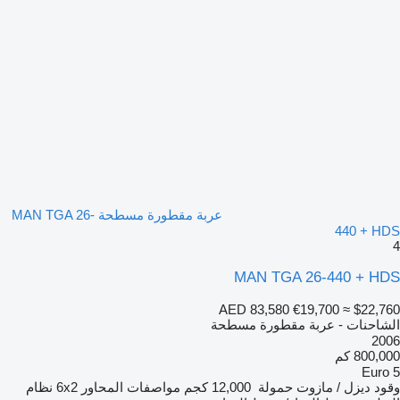
عربة مقطورة مسطحة MAN TGA 26-
440 + HDS
4
MAN TGA 26-440 + HDS
AED 83,580
€19,700
≈ $22,760
الشاحنات - عربة مقطورة مسطحة
2006
800,000 كم
Euro 5
وقود
ديزل / مازوت
حمولة
12,000 كجم
مواصفات المحاور
6x2
نظام