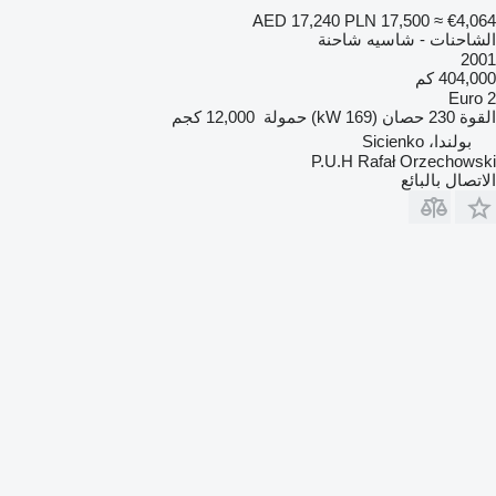
AED 17,240
PLN 17,500
≈ €4,064
الشاحنات - شاسيه شاحنة
2001
404,000 كم
Euro 2
القوة
230 حصان (169 kW)
حمولة
12,000 كجم
بولندا، Sicienko
P.U.H Rafał Orzechowski
الاتصال بالبائع