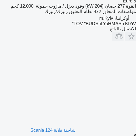
Euro 5
القوة
277 حصان (204 kW)
وقود
ديزل / مازوت
حمولة
12,000 كجم
مواصفات المحاور
4x2
نظام التعليق
زنبرك/زنبرك
أوكرانيا، m.Kyiv
TOV "BUDShLYaHMASh KIYiV"
الاتصال بالبائع
شاحنة قلابة Scania 124
8