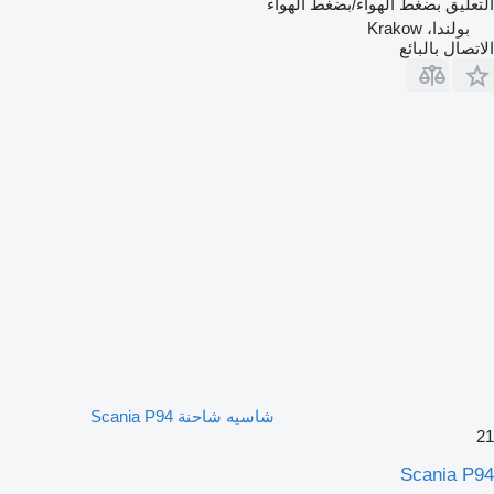
التعليق
بضغط الهواء/بضغط الهواء
بولندا، Krakow
الاتصال بالبائع
شاسيه شاحنة Scania P94
21
Scania P94