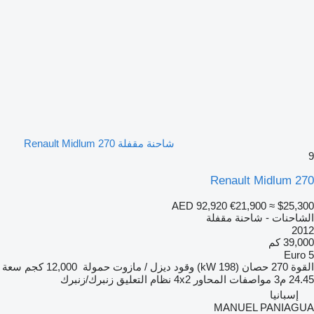
شاحنة مقفلة Renault Midlum 270
9
Renault Midlum 270
AED 92,920
€21,900
≈ $25,300
الشاحنات - شاحنة مقفلة
2012
39,000 كم
Euro 5
القوة
270 حصان (198 kW)
وقود
ديزل / مازوت
حمولة
12,000 كجم
سعة
24.45 م3
مواصفات المحاور
4x2
نظام التعليق
زنبرك/زنبرك
إسبانيا
MANUEL PANIAGUA