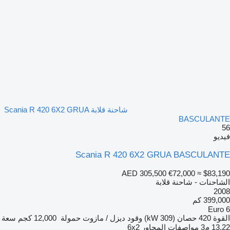
شاحنة قلابة Scania R 420 6X2 GRUA
BASCULANTE
56
فيديو
Scania R 420 6X2 GRUA BASCULANTE
AED 305,500
€72,000
≈ $83,190
الشاحنات - شاحنة قلابة
2008
399,000 كم
Euro 6
القوة
420 حصان (309 kW)
وقود
ديزل / مازوت
حمولة
12,000 كجم
سعة
13.22 م3
مواصفات المحاور
6x2