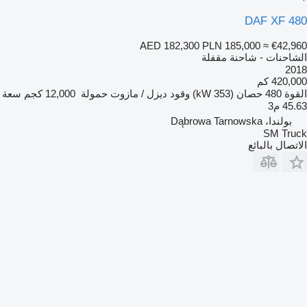
DAF XF 480
AED 182,300
PLN 185,000
≈ €42,960
الشاحنات - شاحنة مقفلة
2018
420,000 كم
القوة
480 حصان (353 kW)
وقود
ديزل / مازوت
حمولة
12,000 كجم
سعة
45.63 م3
بولندا، Dąbrowa Tarnowska
SM Truck
الاتصال بالبائع