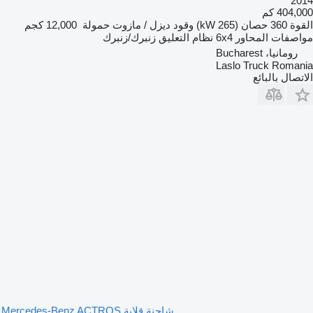
2014
404,000 كم
القوة
360 حصان (265 kW)
وقود
ديزل / مازوت
حمولة
12,000 كجم
مواصفات المحاور
6x4
نظام التعليق
زنبرك/زنبرك
رومانيا، Bucharest
Laslo Truck Romania
الاتصال بالبائع
شاحنة قلابة Mercedes-Benz ACTROS