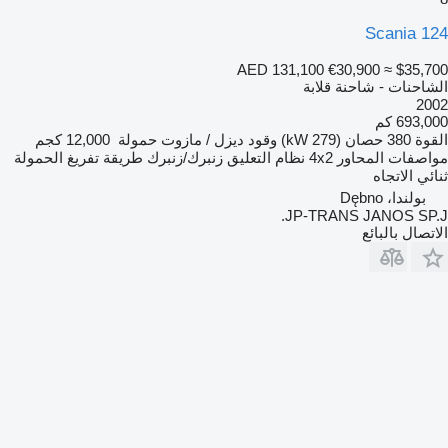
Scania 124
AED 131,100
€30,900
≈ $35,700
الشاحنات - شاحنة قلابة
2002
693,000 كم
القوة
380 حصان (279 kW)
وقود
ديزل / مازوت
حمولة
12,000 كجم
مواصفات المحاور
4x2
نظام التعليق
زنبرك/زنبرك
طريقة تفريغ الحمولة
ثنائي الاتجاه
بولندا، Dębno
JP-TRANS JANOS SP.J.
الاتصال بالبائع