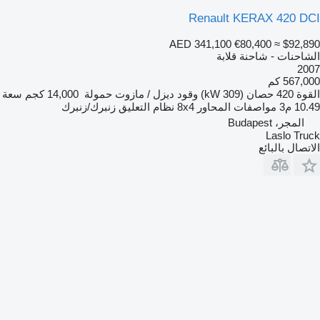
Renault KERAX 420 DCI
AED 341,100
€80,400
≈ $92,890
الشاحنات - شاحنة قلابة
2007
567,000 كم
القوة
420 حصان (309 kW)
وقود
ديزل / مازوت
حمولة
14,000 كجم
سعة
10.49 م3
مواصفات المحاور
8x4
نظام التعليق
زنبرك/زنبرك
المجر، Budapest
Laslo Truck
الاتصال بالبائع