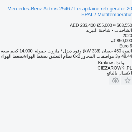
Mercedes-Benz Actros 2546 / Lecapitaine refrigerator 20
EPAL / Multitemperatur
AED 233,400
€55,000
≈ $63,550
الشاحنات - شاحنة التبريد
2020
850,000 كم
Euro 6
القوة
460 حصان (338 kW)
وقود
ديزل / مازوت
حمولة
14,000 كجم
سعة
48.44 م3
مواصفات المحاور
6x2
نظام التعليق
بضغط الهواء/بضغط الهواء
بولندا، Krakow
CIEZAROWKI.PL
الاتصال بالبائع