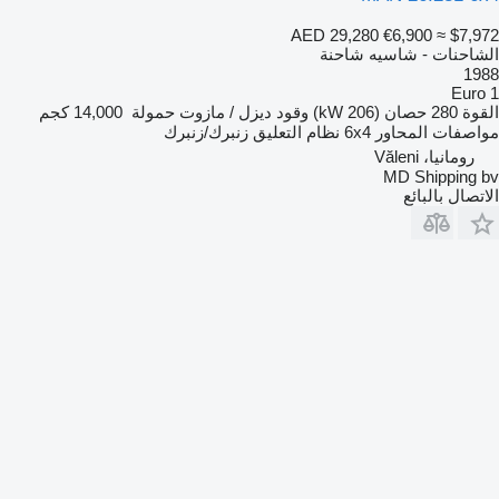
AED 29,280
€6,900
≈ $7,972
الشاحنات - شاسيه شاحنة
1988
Euro 1
القوة
280 حصان (206 kW)
وقود
ديزل / مازوت
حمولة
14,000 كجم
مواصفات المحاور
6x4
نظام التعليق
زنبرك/زنبرك
رومانيا، Văleni
MD Shipping bv
الاتصال بالبائع