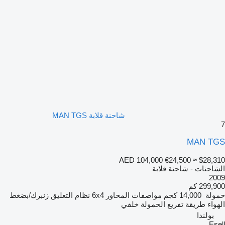
شاحنة قلابة MAN TGS
7
MAN TGS
AED 104,000
€24,500
≈ $28,310
الشاحنات - شاحنة قلابة
2009
299,900 كم
حمولة
14,000 كجم
مواصفات المحاور
6x4
نظام التعليق
زنبرك/بضغط
الهواء
طريقة تفريغ الحمولة
خلفي
بولندا
Esell