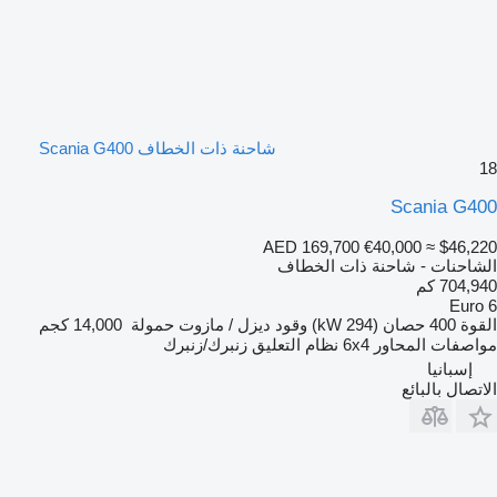
شاحنة ذات الخطاف Scania G400
18
Scania G400
AED 169,700
€40,000
≈ $46,220
الشاحنات - شاحنة ذات الخطاف
704,940 كم
Euro 6
القوة
400 حصان (294 kW)
وقود
ديزل / مازوت
حمولة
14,000 كجم
مواصفات المحاور
6x4
نظام التعليق
زنبرك/زنبرك
إسبانيا
الاتصال بالبائع