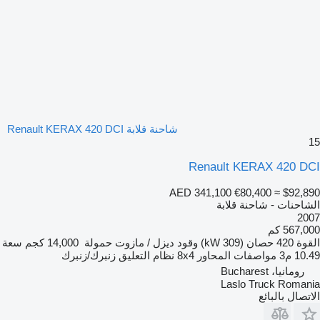
شاحنة قلابة Renault KERAX 420 DCI
15
Renault KERAX 420 DCI
AED 341,100
€80,400
≈ $92,890
الشاحنات - شاحنة قلابة
2007
567,000 كم
القوة
420 حصان (309 kW)
وقود
ديزل / مازوت
حمولة
14,000 كجم
سعة
10.49 م3
مواصفات المحاور
8x4
نظام التعليق
زنبرك/زنبرك
رومانيا، Bucharest
Laslo Truck Romania
الاتصال بالبائع