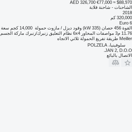
AED 326,700
€77,000
≈ $88,970
الشاحنات - شاحنة قلابة
2018
320,000 كم
Euro 6
القوة
456 حصان (335 kW)
وقود
ديزل / مازوت
حمولة
14,000 كجم
سعة
11.76 م3
مواصفات المحاور
6x4
نظام التعليق
زنبرك/زنبرك
ماركة الجسم
Meiller
طريقة تفريغ الحمولة
ثلاثي الاتجاه
سلوفينيا، POLZELA
JAN 2, D.O.O.
الاتصال بالبائع