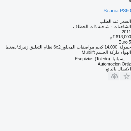
9
Scania P360
السعر عند الطلب
الشاحنات - شاحنة ذات الخطاف
2011
613,000 كم
Euro 5
حمولة
14,000 كجم
مواصفات المحاور
6x2
نظام التعليق
زنبرك/بضغط
الهواء
ماركة الجسم
Multilift
إسبانيا، Esquivias (Toledo)
Automocion Ortiz
الاتصال بالبائع