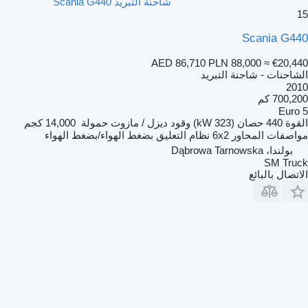
شاحنة التبريد Scania G440
15
Scania G440
AED 86,710
PLN 88,000
≈ €20,440
الشاحنات - شاحنة التبريد
2010
700,200 كم
Euro 5
القوة
440 حصان (323 kW)
وقود
ديزل / مازوت
حمولة
14,000 كجم
مواصفات المحاور
6x2
نظام التعليق
بضغط الهواء/بضغط الهواء
بولندا، Dąbrowa Tarnowska
SM Truck
الاتصال بالبائع