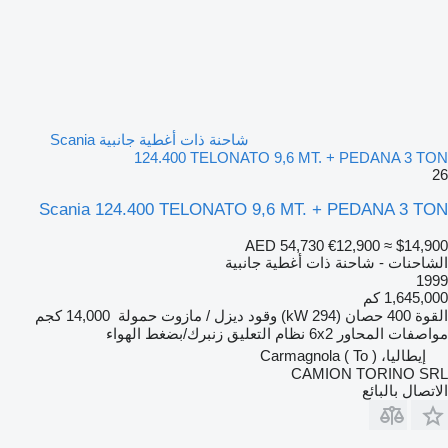
شاحنة ذات أغطية جانبية Scania
124.400 TELONATO 9,6 MT. + PEDANA 3 TON
26
Scania 124.400 TELONATO 9,6 MT. + PEDANA 3 TON
AED 54,730
€12,900
≈ $14,900
الشاحنات - شاحنة ذات أغطية جانبية
1999
1,645,000 كم
القوة
400 حصان (294 kW)
وقود
ديزل / مازوت
حمولة
14,000 كجم
مواصفات المحاور
6x2
نظام التعليق
زنبرك/بضغط الهواء
إيطاليا، Carmagnola ( To )
CAMION TORINO SRL
الاتصال بالبائع