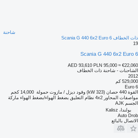
شاحنة
ذات الخطاف Scania G 440 6x2 Euro 6
19
Scania G 440 6x2 Euro 6
AED 93,610
PLN 95,000
≈ €22,060
الشاحنات - شاحنة ذات الخطاف
2012
529,000 كم
Euro 6
القوة
440 حصان (323 kW)
وقود
ديزل / مازوت
حمولة
14,000 كجم
مواصفات المحاور
4x2
نظام التعليق
بضغط الهواء/بضغط الهواء
ماركة
الجسم
AJK
بولندا، Kalisz
Auto Drob
الاتصال بالبائع