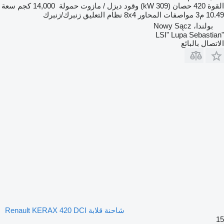
القوة
420 حصان (309 kW)
وقود
ديزل / مازوت
حمولة
14,000 كجم
سعة
10.49 م3
مواصفات المحاور
8x4
نظام التعليق
زنبرك/زنبرك
بولندا، Nowy Sącz
"LSI" Lupa Sebastian
الاتصال بالبائع
شاحنة قلابة Renault KERAX 420 DCI
15