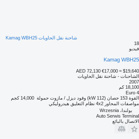
شاحنة نقل الحاويات Kamag WBH25
18
فيديو
Kamag WBH25
AED 72,130
€17,000
≈ $19,640
الشاحنات - شاحنة نقل الحاويات
2007
18,100 كم
Euro 4
القوة
153 حصان (112 kW)
وقود
ديزل / مازوت
حمولة
14,000 كجم
مواصفات المحاور
4x2
نظام التعليق
هيدروليكي
بولندا، Wrzesnia
Auto Serwis Terminal
الاتصال بالبائع