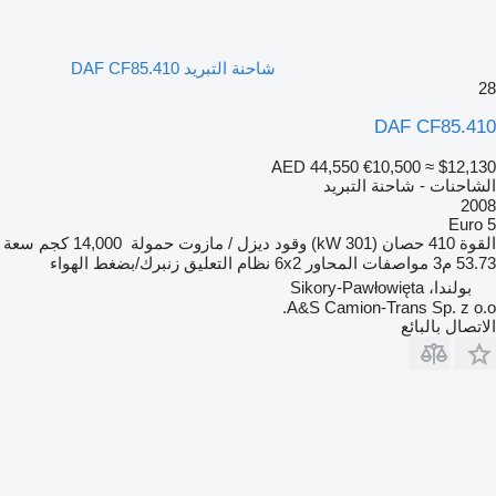
شاحنة التبريد DAF CF85.410
28
DAF CF85.410
AED 44,550
€10,500
≈ $12,130
الشاحنات - شاحنة التبريد
2008
Euro 5
القوة
410 حصان (301 kW)
وقود
ديزل / مازوت
حمولة
14,000 كجم
سعة
53.73 م3
مواصفات المحاور
6x2
نظام التعليق
زنبرك/بضغط الهواء
بولندا، Sikory-Pawłowięta
A&S Camion-Trans Sp. z o.o.
الاتصال بالبائع