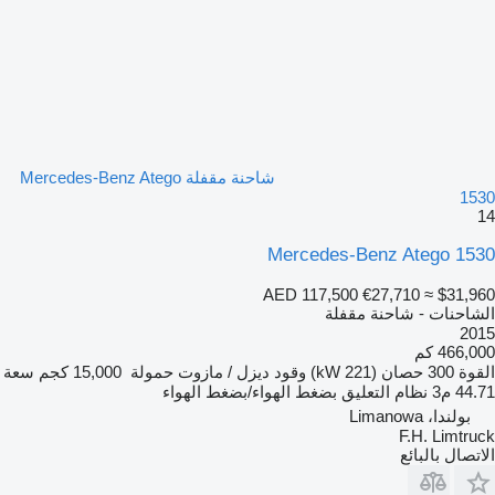
شاحنة مقفلة Mercedes-Benz Atego
1530
14
Mercedes-Benz Atego 1530
AED 117,500
€27,710
≈ $31,960
الشاحنات - شاحنة مقفلة
2015
466,000 كم
القوة
300 حصان (221 kW)
وقود
ديزل / مازوت
حمولة
15,000 كجم
سعة
44.71 م3
نظام التعليق
بضغط الهواء/بضغط الهواء
بولندا، Limanowa
F.H. Limtruck
الاتصال بالبائع