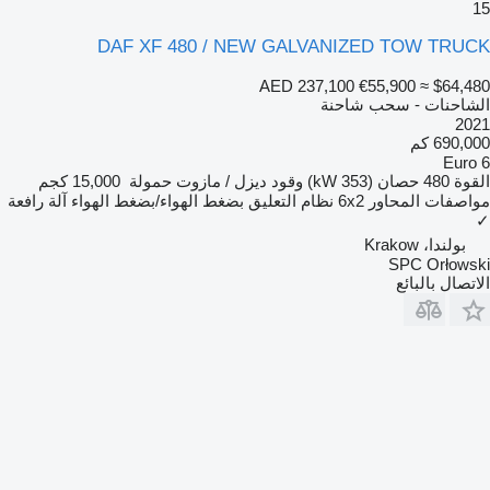
15
DAF XF 480 / NEW GALVANIZED TOW TRUCK
AED 237,100
€55,900
≈ $64,480
الشاحنات - سحب شاحنة
2021
690,000 كم
Euro 6
القوة
480 حصان (353 kW)
وقود
ديزل / مازوت
حمولة
15,000 كجم
مواصفات المحاور
6x2
نظام التعليق
بضغط الهواء/بضغط الهواء
آلة رافعة
✓
بولندا، Krakow
SPC Orłowski
الاتصال بالبائع