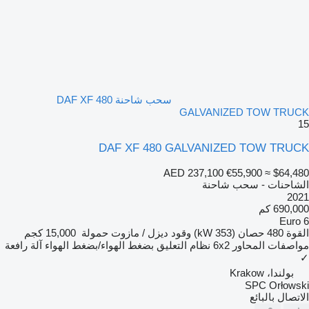
سحب شاحنة DAF XF 480
GALVANIZED TOW TRUCK
15
DAF XF 480 GALVANIZED TOW TRUCK
AED 237,100
€55,900
≈ $64,480
الشاحنات - سحب شاحنة
2021
690,000 كم
Euro 6
القوة
480 حصان (353 kW)
وقود
ديزل / مازوت
حمولة
15,000 كجم
مواصفات المحاور
6x2
نظام التعليق
بضغط الهواء/بضغط الهواء
آلة رافعة
✓
بولندا، Krakow
SPC Orłowski
الاتصال بالبائع