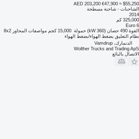
AED 203,200
€47,900
≈ $55,250
الشاحنات - شاحنة مسطحة
2014
325,000 كم
Euro 6
القوة
490 حصان (360 kW)
حمولة
15,000 كجم
مواصفات المحاور
8x2
نظام التعليق
بضغط الهواء/بضغط الهواء
الدنمارك، Vamdrup
Wolther Trucks and Trading ApS
الاتصال بالبائع