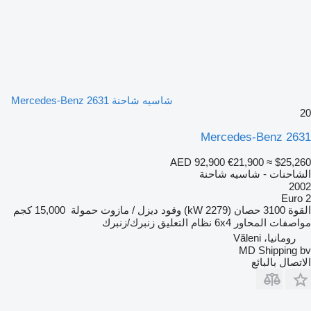
شاسيه شاحنة Mercedes-Benz 2631
20
Mercedes-Benz 2631
AED 92,900
€21,900
≈ $25,260
الشاحنات - شاسيه شاحنة
2002
Euro 2
القوة
3100 حصان (2279 kW)
وقود
ديزل / مازوت
حمولة
15,000 كجم
مواصفات المحاور
6x4
نظام التعليق
زنبرك/زنبرك
رومانيا، Văleni
MD Shipping bv
الاتصال بالبائع