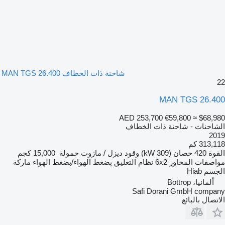
شاحنة ذات الخطاف MAN TGS 26.400
22
MAN TGS 26.400
AED 253,700
€59,800
≈ $68,980
الشاحنات - شاحنة ذات الخطاف
2019
313,118 كم
القوة
420 حصان (309 kW)
وقود
ديزل / مازوت
حمولة
15,000 كجم
مواصفات المحاور
6x2
نظام التعليق
بضغط الهواء/بضغط الهواء
ماركة
الجسم
Hiab
ألمانيا، Bottrop
Safi Dorani GmbH company
الاتصال بالبائع