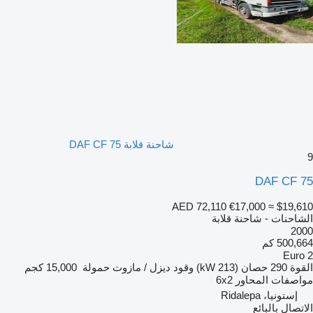
شاحنة قلابة DAF CF 75
9
DAF CF 75
AED 72,110
€17,000
≈ $19,610
الشاحنات - شاحنة قلابة
2000
500,664 كم
Euro 2
القوة
290 حصان (213 kW)
وقود
ديزل / مازوت
حمولة
15,000 كجم
مواصفات المحاور
6x2
إستونيا، Ridalepa
الاتصال بالبائع