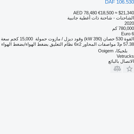
DAF 106.530
AED 78,480
€18,500
≈ $21,340
الشاحنات - شاحنة ذات أغطية جانبية
2020
780,000 كم
Euro 6
القوة
530 حصان (390 kW)
وقود
ديزل / مازوت
حمولة
15,000 كجم
سعة
57.38 م3
مواصفات المحاور
6x2
نظام التعليق
بضغط الهواء/بضغط الهواء
بلجيكا، Ooigem
Vetrucks
الاتصال بالبائع