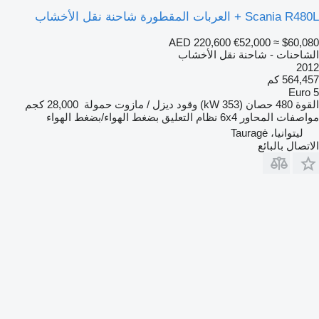
Scania R480L + العربات المقطورة شاحنة نقل الأخشاب
AED 220,600
€52,000
≈ $60,080
الشاحنات - شاحنة نقل الأخشاب
2012
564,457 كم
Euro 5
القوة
480 حصان (353 kW)
وقود
ديزل / مازوت
حمولة
28,000 كجم
مواصفات المحاور
6x4
نظام التعليق
بضغط الهواء/بضغط الهواء
ليتوانيا، Tauragė
الاتصال بالبائع