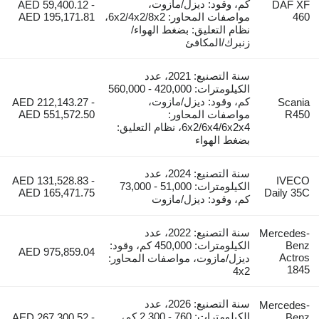
كم، وقود: ديزل/مازوت،
AED 59,400.12 -
DAF XF
460
مواصفات المحاور: 6x2/4x2/8x2،
AED 195,171.81
نظام التعليق: بضغط الهواء/
زنبرك/المكافئ
سنة التصنيع: 2021، عدد
الكيلومترات: 420,000 - 560,000
كم، وقود: ديزل/مازوت،
AED 212,143.27 -
Scania
R450
مواصفات المحاور:
AED 551,572.50
6x2/6x4/6x2x4، نظام التعليق:
بضغط الهواء
سنة التصنيع: 2024، عدد
AED 131,528.83 -
IVECO
الكيلومترات: 51,000 - 73,000
AED 165,471.75
Daily 35C
كم، وقود: ديزل/مازوت
سنة التصنيع: 2022، عدد
Mercedes-
Benz
الكيلومترات: 450,000 كم، وقود:
AED 975,859.04
Actros
ديزل/مازوت، مواصفات المحاور:
1845
4x2
سنة التصنيع: 2026، عدد
Mercedes-
الكيلومترات: 760 - 2,300 كم،
AED 267,300.52 -
Benz