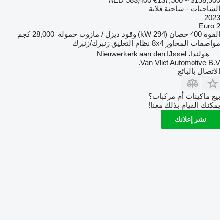
AED 583,400
€137,500
≈ $158,900
الشاحنات - شاحنة قلابة
2023
Euro 2
القوة
400 حصان (294 kW)
وقود
ديزل / مازوت
حمولة
28,000 كجم
مواصفات المحاور
8x4
نظام التعليق
زنبرك/زنبرك
هولندا، Nieuwerkerk aan den IJssel
Van Vliet Automotive B.V.
الاتصال بالبائع
بيع ماكينات أم مركبات؟
يمكنك القيام بذلك معنا!
نشر إعلانك