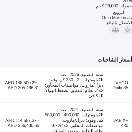
2005
حمولة
28,000 كجم
النرويج
Oslo Maskin as
الاتصال بالبائع
أسعار الشاحنات
سنة التصنيع: 2026، عدد
الكيلومترات: 2 - 330 كم، وقود:
AED 148,500.29 -
IVECO
ديزل/مازوت، مواصفات المحاور:
AED 305,486.31
Daily 35
4x2، نظام التعليق: بضغط الهواء/
المكافئ
سنة التصنيع: 2021، عدد
الكيلومترات: 400,000 - 580,000
كم، وقود: ديزل/مازوت،
AED 114,557.37 -
DAF XF
480
مواصفات المحاور: 6x2/4x2،
AED 356,400.69
نظام التعليق: بضغط الهواء/